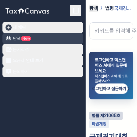
탐색
법령
국제경기대회 지원법
새 채팅
탐색
New
문서작성
로그인하고 택스캔
요금제 안내 보기
버스 AI에게 질문해
보세요
문의하기
택스캔버스 AI에게 바로
물어보세요.
로그인하고 질문하기
법률
제
21065
호
타법개정
국제경기대회