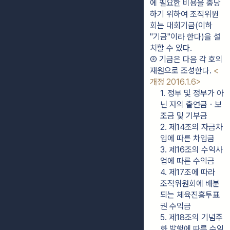
에 필요한 비용을 충당
하기 위하여 조직위원
회는 대회기금(이하 
"기금"이라 한다)을 설
치할 수 있다.
② 기금은 다음 각 호의 
재원으로 조성한다. 
<
개정 2016.1.6>
1. 정부 및 정부가 아
닌 자의 출연금ㆍ보
조금 및 기부금
2. 제14조의 자금차
입에 따른 차입금
3. 제16조의 수익사
업에 따른 수익금
4. 제17조에 따라 
조직위원회에 배분
되는 체육진흥투표
권 수익금
5. 제18조의 기념주
화 발행에 따른 수익