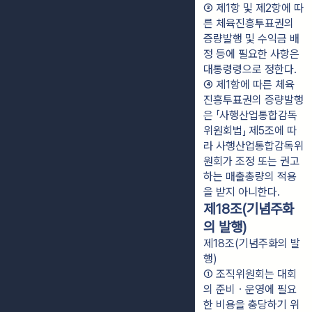
③ 제1항 및 제2항에 따
른 체육진흥투표권의 
증량발행 및 수익금 배
정 등에 필요한 사항은 
대통령령으로 정한다.
④ 제1항에 따른 체육
진흥투표권의 증량발행
은 「사행산업통합감독
위원회법」 제5조에 따
라 사행산업통합감독위
원회가 조정 또는 권고
하는 매출총량의 적용
을 받지 아니한다.
제18조(기념주화
의 발행)
제18조(기념주화의 발
행)
① 조직위원회는 대회
의 준비ㆍ운영에 필요
한 비용을 충당하기 위