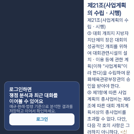
제21조(사업계획
의 수립ㆍ시행)
제21조(사업계획의 수
립ㆍ시행)
① 대회 개최지 지방자
치단체의 장은 대회의 
성공적인 개최를 위하
여 대회관련시설의 설
치ㆍ이용 등에 관한 계
획(이하 "사업계획"이
라 한다)을 수립하여 문
화체육관광부장관의 승
인을 받아야 한다.
로그인하면
② 제1항에 따른 사업
쟁점 분석과 최근 대화를
계획의 총사업비는 제6
이어볼 수 있어요
조에 따른 대회 개최계
예규·판례·법령 기준으로 분석한 결과를
저장하고 이어서 확인하세요.
획서상의 총사업비를 
초과할 수 없다. 다만, 
로그인
다음 각 호의 사항은 그
러하지 아니하다. 
<신