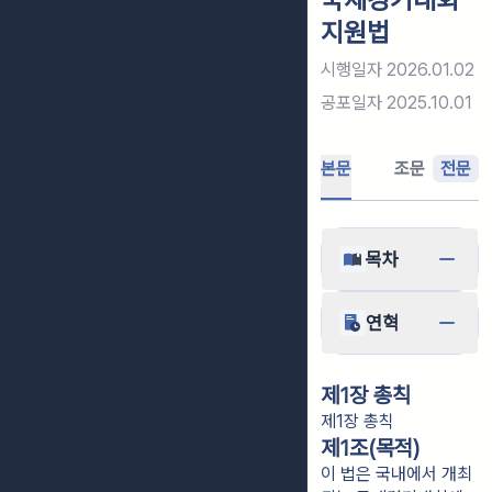
지원법
시행일자
2026.01.02
공포일자
2025.10.01
본문
조문
전문
목차
연혁
제1장 총칙
제1장 총칙
제1조(목적)
이 법은 국내에서 개최