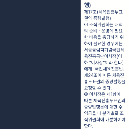
행)
제17조(체육진흥투표
권의 증량발행)
① 조직위원회는 대회
의 준비ㆍ운영에 필요
한 비용을 충당하기 위
하여 필요한 경우에는 
서울올림픽기념국민체
육진흥공단이사장(이
하 "이사장"이라 한다)
에게 「국민체육진흥법」 
제24조에 따른 체육진
흥투표권의 증량발행을 
요청할 수 있다.
② 이사장은 제1항에 
따른 체육진흥투표권의 
증량발행분에 대한 수
익금을 매 분기별로 조
직위원회에 배분하여야 
한다.