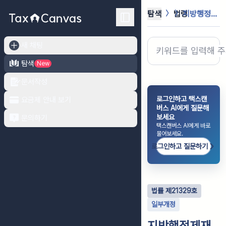
탐색
법령
지방행정제재ㆍ부과금의 징수 등에 관한...
새 채팅
탐색
New
문서작성
로그인하고 택스캔
요금제 안내 보기
버스 AI에게 질문해
보세요
문의하기
택스캔버스 AI에게 바로
물어보세요.
로그인하고 질문하기
법률
제
21329
호
일부개정
지방행정제재