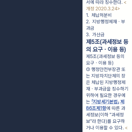
서에 따라 징수한다.
<
개정 2020.3.24>
1.  체납처분비
2.  지방행정제재ㆍ부
과금
3.  가산금
제5조(과세정보 등
의 요구ㆍ이용 등)
제5조(과세정보 등의
요구ㆍ이용 등)
① 행정안전부장관 또
는 지방자치단체의 장
은 체납된 지방행정제
재ㆍ부과금을 징수하기 
위하여 필요한 경우에
는 
「지방세기본법」
제
86조
제1항
에 따른 과
세정보(이하 "과세정
보"라 한다)를 요구하
거나 이용할 수 있다. 
<