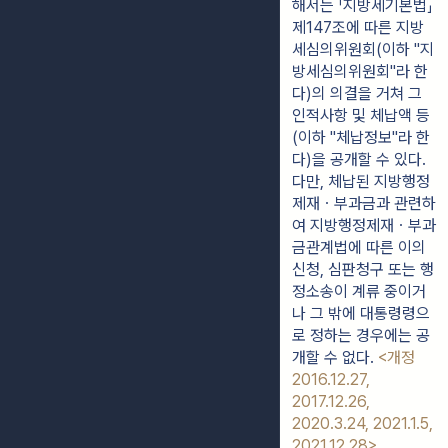
해서는 「지방세기본법」 
제147조에 따른 지방
세심의위원회(이하 "지
방세심의위원회"라 한
다)의 의결을 거쳐 그 
인적사항 및 체납액 등
(이하 "체납정보"라 한
다)을 공개할 수 있다. 
다만, 체납된 지방행정
제재ㆍ부과금과 관련하
여 지방행정제재ㆍ부과
금관계법에 따른 이의
신청, 심판청구 또는 행
정소송이 계류 중이거
나 그 밖에 대통령령으
로 정하는 경우에는 공
개할 수 없다. 
<개정 
2016.12.27, 
2017.12.26, 
2020.3.24, 2021.1.5, 
2021.12.28>