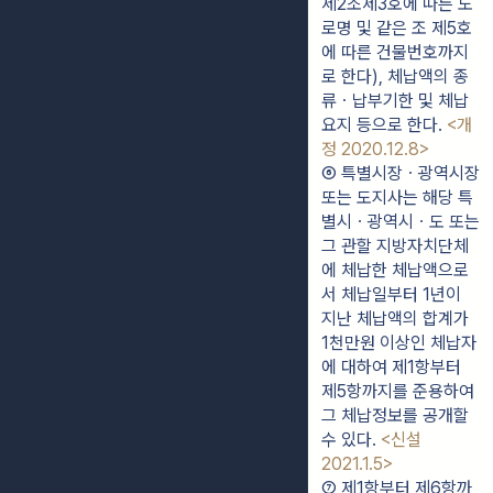
제2조제3호에 따른 도
로명 및 같은 조 제5호
에 따른 건물번호까지
로 한다), 체납액의 종
류ㆍ납부기한 및 체납
요지 등으로 한다. 
<개
정 2020.12.8>
⑥ 특별시장ㆍ광역시장 
또는 도지사는 해당 특
별시ㆍ광역시ㆍ도 또는 
그 관할 지방자치단체
에 체납한 체납액으로
서 체납일부터 1년이 
지난 체납액의 합계가 
1천만원 이상인 체납자
에 대하여 제1항부터 
제5항까지를 준용하여 
그 체납정보를 공개할 
수 있다. 
<신설 
2021.1.5>
⑦ 제1항부터 제6항까