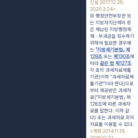
신설 2017.12.26, 
2020.3.24>
② 행정안전부장관 또
는 지방자치단체의 장
은 체납된 지방행정제
재ㆍ부과금을 징수하기 
위하여 필요한 경우에
는 
「지방세기본법」
제
129조
 또는 
제130조
에 
따라 
같은 법
제127조
각 호의 과세자료제출
기관(이하 "과세자료제
출기관"이라 한다)으로
부터 제공받은 과세자
료(「지방세기본법」 제
128조에 따른 과세자
료를 말한다. 이하 같
다) 또는 과세자료 외의 
자료를 이용할 수 있다. 
<개정 2014.11.19, 
2016.12.27, 