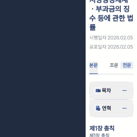
ㆍ부과금의 징
수 등에 관한 법
률
시행일자
2026.02.05
공포일자
2026.02.05
본문
조문
전문
목차
연혁
제1장 총칙
제1장 총칙