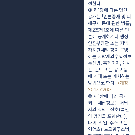
정한다.
④ 제1항에 따른 명단
공개는 「언론중재 및 피
해구제 등에 관한 법률」 
제2조제1호에 따른 언
론에 공개하거나 행정
안전부장관 또는 지방
자치단체의 장이 운영
하는 지방세외수입정보
통신망, 홈페이지, 게시
판, 관보 또는 공보 등
에 게재 또는 게시하는 
방법으로 한다. 
<개정 
2017.7.26>
⑤ 제1항에 따라 공개
되는 체납정보는 체납
자의 성명ㆍ상호(법인
의 명칭을 포함한다), 
나이, 직업, 주소 또는 
영업소(「도로명주소법」 