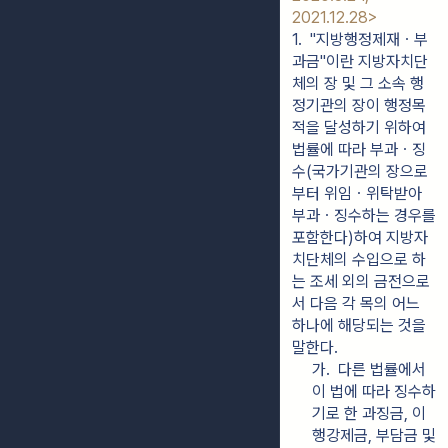
2021.12.28>
1.  "지방행정제재ㆍ부
과금"이란 지방자치단
체의 장 및 그 소속 행
정기관의 장이 행정목
적을 달성하기 위하여 
법률에 따라 부과ㆍ징
수(국가기관의 장으로
부터 위임ㆍ위탁받아 
부과ㆍ징수하는 경우를 
포함한다)하여 지방자
치단체의 수입으로 하
는 조세 외의 금전으로
서 다음 각 목의 어느 
하나에 해당되는 것을 
말한다.
가.  다른 법률에서 
이 법에 따라 징수하
기로 한 과징금, 이
행강제금, 부담금 및 