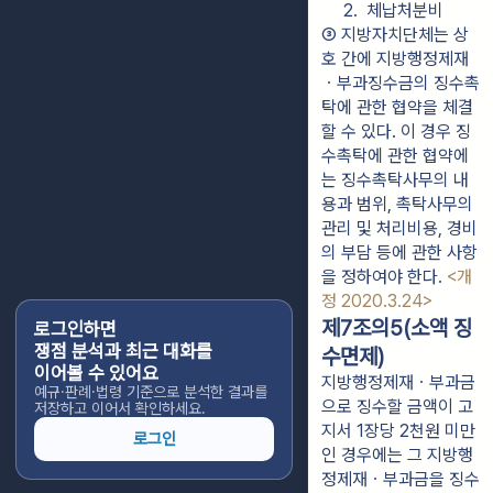
2.  체납처분비
③ 지방자치단체는 상
호 간에 지방행정제재
ㆍ부과징수금의 징수촉
탁에 관한 협약을 체결
할 수 있다. 이 경우 징
수촉탁에 관한 협약에
는 징수촉탁사무의 내
용과 범위, 촉탁사무의 
관리 및 처리비용, 경비
의 부담 등에 관한 사항
을 정하여야 한다. 
<개
정 2020.3.24>
제7조의5(소액 징
로그인하면
쟁점 분석과 최근 대화를
수면제)
이어볼 수 있어요
지방행정제재ㆍ부과금
예규·판례·법령 기준으로 분석한 결과를
으로 징수할 금액이 고
저장하고 이어서 확인하세요.
지서 1장당 2천원 미만
로그인
인 경우에는 그 지방행
정제재ㆍ부과금을 징수