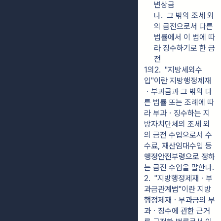
변상금
나.  그 밖의 조세 외
의 금전으로서 다른 
법률에서 이 법에 따
라 징수하기로 한 금
전
1의2.  "지방세외수
입"이란 지방행정제재
ㆍ부과금과 그 밖의 다
른 법률 또는 조례에 따
라 부과ㆍ징수하는 지
방자치단체의 조세 외
의 금전 수입으로서 수
수료, 재산임대수입 등 
행정안전부령으로 정하
는 금전 수입을 말한다.
2.  "지방행정제재ㆍ부
과금관계법"이란 지방
행정제재ㆍ부과금의 부
과ㆍ징수에 관한 근거