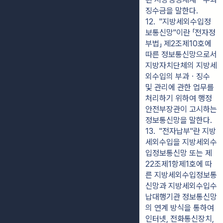
징수금을 말한다.
12.  "지방세외수입정
보통신망"이란 「전자정
부법」 제2조제10호에 
따른 정보통신망으로서 
지방자치단체의 지방세
외수입의 부과ㆍ징수 
및 관리에 관한 업무를 
처리하기 위하여 행정
안전부장관이 고시하는 
정보통신망을 말한다.
13.  "전자납부"란 지방
세외수입을 지방세외수
입정보통신망 또는 제
22조제1항제1호에 따
른 지방세외수입정보통
신망과 지방세외수입수
납대행기관 정보통신망
의 연계 방식을 통하여 
인터넷, 전화통신장치, 