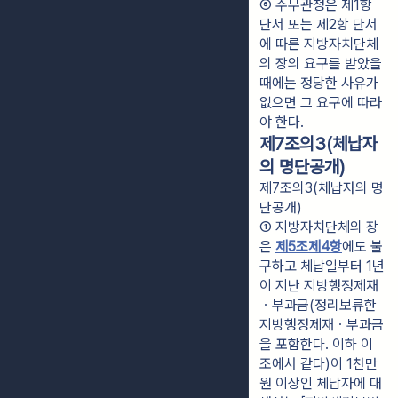
⑥ 주무관청은 제1항 
단서 또는 제2항 단서
에 따른 지방자치단체
의 장의 요구를 받았을 
때에는 정당한 사유가 
없으면 그 요구에 따라
야 한다.
제7조의3(체납자
의 명단공개)
제7조의3(체납자의 명
단공개)
① 지방자치단체의 장
은 
제5조제4항
에도 불
구하고 체납일부터 1년
이 지난 지방행정제재
ㆍ부과금(정리보류한 
지방행정제재ㆍ부과금
을 포함한다. 이하 이 
조에서 같다)이 1천만
원 이상인 체납자에 대