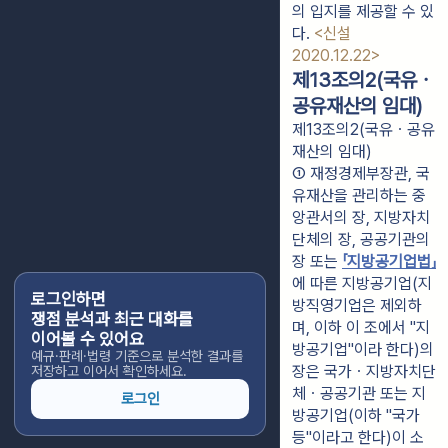
의 입지를 제공할 수 있
다. 
<신설 
2020.12.22>
제13조의2(국유ㆍ
공유재산의 임대)
제13조의2(국유ㆍ공유
재산의 임대)
① 재정경제부장관, 국
유재산을 관리하는 중
앙관서의 장, 지방자치
단체의 장, 공공기관의 
장 또는 
「지방공기업법」
에 따른 지방공기업(지
로그인하면
방직영기업은 제외하
쟁점 분석과 최근 대화를
며, 이하 이 조에서 "지
이어볼 수 있어요
방공기업"이라 한다)의 
예규·판례·법령 기준으로 분석한 결과를
장은 국가ㆍ지방자치단
저장하고 이어서 확인하세요.
체ㆍ공공기관 또는 지
로그인
방공기업(이하 "국가
등"이라고 한다)이 소