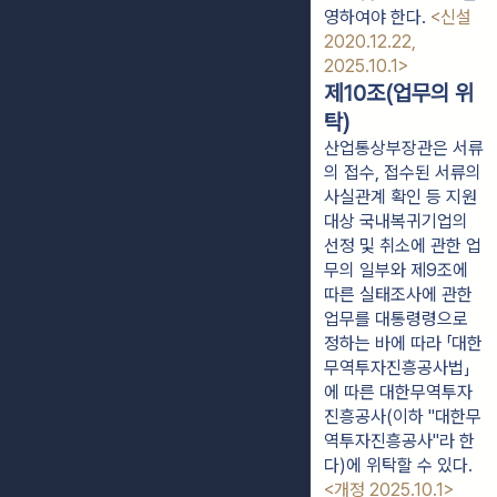
영하여야 한다. 
<신설 
2020.12.22, 
2025.10.1>
제10조(업무의 위
탁)
산업통상부장관은 서류
의 접수, 접수된 서류의
사실관계 확인 등 지원
대상 국내복귀기업의
선정 및 취소에 관한 업
무의 일부와 제9조에
따른 실태조사에 관한
업무를 대통령령으로
정하는 바에 따라 「대한
무역투자진흥공사법」
에 따른 대한무역투자
진흥공사(이하 "대한무
역투자진흥공사"라 한
다)에 위탁할 수 있다.
<개정 2025.10.1>