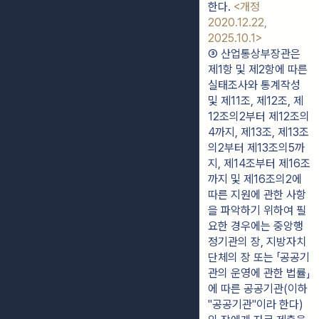
한다. 
<개정 
2020.12.22, 
2025.10.1>
③ 산업통상부장관은 
제1항 및 제2항에 따른 
실태조사와 통계작성 
및 제11조, 제12조, 제
12조의2부터 제12조의
4까지, 제13조, 제13조
의2부터 제13조의5까
지, 제14조부터 제16조
까지 및 제16조의2에 
따른 지원에 관한 사항
을 파악하기 위하여 필
요한 경우에는 중앙행
정기관의 장, 지방자치
단체의 장 또는 「공공기
관의 운영에 관한 법률」
에 따른 공공기관(이하 
"공공기관"이라 한다)