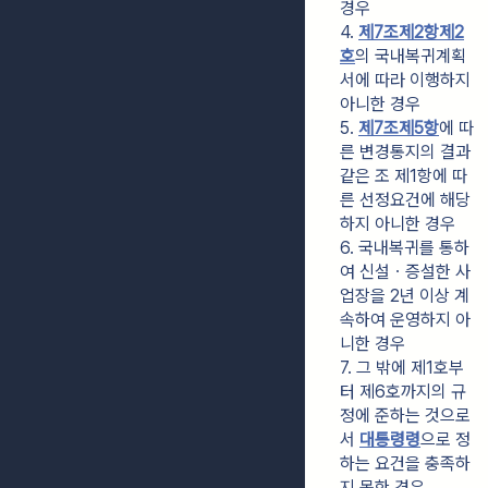
경우
4. 
제7조제2항제2
호
의 국내복귀계획
서에 따라 이행하지 
아니한 경우
5. 
제7조제5항
에 따
른 변경통지의 결과 
같은 조 제1항에 따
른 선정요건에 해당
하지 아니한 경우
6. 국내복귀를 통하
여 신설ㆍ증설한 사
업장을 2년 이상 계
속하여 운영하지 아
니한 경우
7. 그 밖에 제1호부
터 제6호까지의 규
정에 준하는 것으로
서 
대통령령
으로 정
하는 요건을 충족하
지 못한 경우