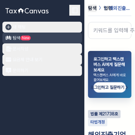
탐색
법령
해외진출기업의 국내복귀 지원에 관한 ...
새 채팅
탐색
New
문서작성
로그인하고 택스캔
요금제 안내 보기
버스 AI에게 질문해
보세요
문의하기
택스캔버스 AI에게 바로
물어보세요.
로그인하고 질문하기
법률
제
21738
호
타법개정
해외진출기업