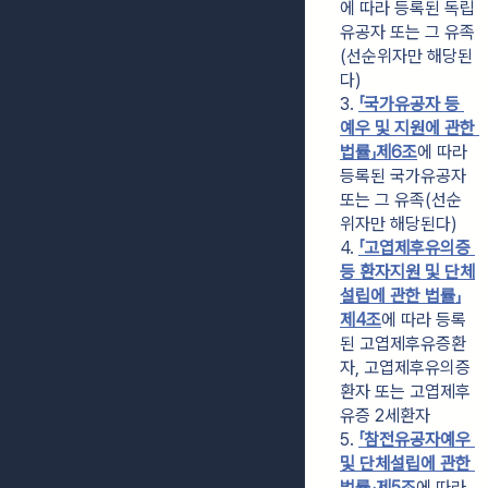
에 따라 등록된 독립
유공자 또는 그 유족
(선순위자만 해당된
다)
3. 
「국가유공자 등 
예우 및 지원에 관한 
법률」
제6조
에 따라 
등록된 국가유공자 
또는 그 유족(선순
위자만 해당된다)
4. 
「고엽제후유의증 
등 환자지원 및 단체
설립에 관한 법률」
제4조
에 따라 등록
된 고엽제후유증환
자, 고엽제후유의증
환자 또는 고엽제후
유증 2세환자
5. 
「참전유공자예우 
및 단체설립에 관한 
법률」
제5조
에 따라 