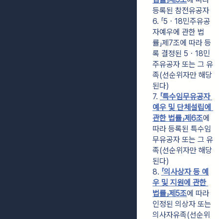
등록된 참전유공자
6. 「5ㆍ18민주유공
자예우에 관한 법
률」제7조에 따라 등
록 결정된 5ㆍ18민
주유공자 또는 그 유
족(선순위자만 해당
된다)
7. 
「특수임무유공자 
예우 및 단체설립에 
관한 법률」
제6조
에 
따라 등록된 특수임
무유공자 또는 그 유
족(선순위자만 해당
된다)
8. 
「의사상자 등 예
우 및 지원에 관한 
법률」
제5조
에 따라 
인정된 의상자 또는 
의사자유족(선순위