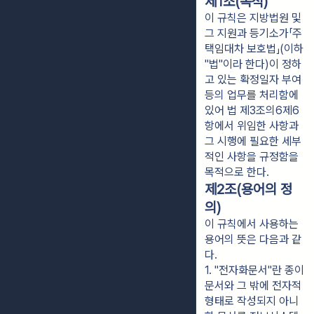
제1조(목적)
이 규칙은 지방법원 및
그 지원과 등기소가「주
택임대차 보호법」(이하
"법"이라 한다)이 정하
고 있는 확정일자 부여
등의 업무를 처리함에
있어 법 제3조의6제6
항에서 위임한 사항과
그 시행에 필요한 세부
적인 사항을 규정함을
목적으로 한다.
제2조(용어의 정
의)
이 규칙에서 사용하는
용어의 뜻은 다음과 같
다.
1. "전자화문서"란 종이
문서와 그 밖에 전자적 
형태로 작성되지 아니