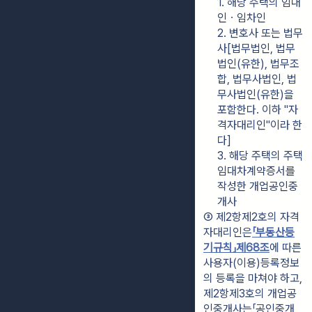
1. 해당 주택의 임대
인ㆍ임차인
2. 변호사 또는 법무
사[법무법인, 법무
법인(유한), 법무조
합, 법무사법인, 법
무사법인(유한)을 
포함한다. 이하 "자
격자대리인"이라 한
다]
3. 해당 주택의 주택
임대차계약증서를 
작성한 개업공인중
개사
③ 제2항제2호의 자격
자대리인은
「부동산등
기규칙」
제68조
에 따른 
사용자(이용)등록정보
의 등록을 마쳐야 하고, 
제2항제3호의 개업공
인중개사는「공인중개