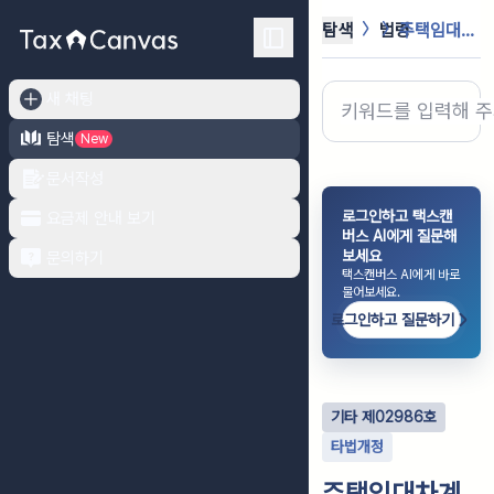
탐색
법령
주택임대차계약증서의 확정일자 부여 및...
새 채팅
탐색
New
문서작성
로그인하고 택스캔
요금제 안내 보기
버스 AI에게 질문해
보세요
문의하기
택스캔버스 AI에게 바로
물어보세요.
로그인하고 질문하기
기타
제
02986
호
타법개정
주택임대차계