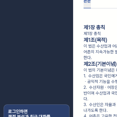
본문
제1장 총칙
제1장 총칙
제1조(목적)
이 법은 수산업과 어
어촌의 지속가능한 발
한다.
제2조(기본이념)
이 법의 기본이념은 
1.  수산업은 국민
ㆍ공익적 기능을 수
2.  수산자원ㆍ어장
반이며 수산업과 국
다.
3.  수산인은 자율
나가도록 한다.
로그인하면
4.  어촌은 고유한
쟁점 분석과 최근 대화를