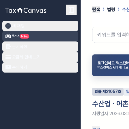
탐색
법령
수
새 채팅
탐색
New
문서작성
요금제 안내 보기
로그인하고 택스캔버
문의하기
택스캔버스 AI에게 바로
법률
제
21057
호
수산업ㆍ어촌
시행일자
2026.03.