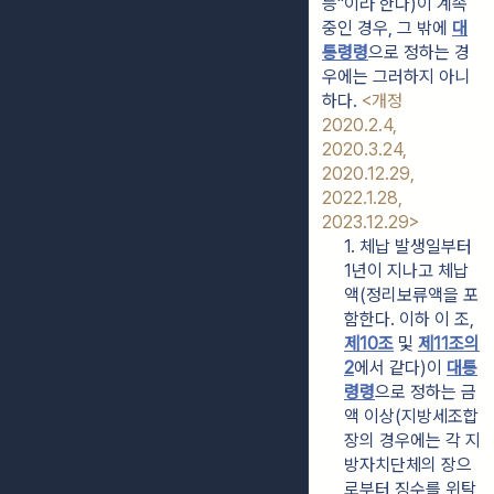
등"이라 한다)이 계속 
중인 경우, 그 밖에 
대
통령령
으로 정하는 경
우에는 그러하지 아니
하다. 
<개정 
2020.2.4, 
2020.3.24, 
2020.12.29, 
2022.1.28, 
2023.12.29>
1. 체납 발생일부터 
1년이 지나고 체납
액(정리보류액을 포
함한다. 이하 이 조, 
제10조
 및 
제11조의
2
에서 같다)이 
대통
령령
으로 정하는 금
액 이상(지방세조합
장의 경우에는 각 지
방자치단체의 장으
로부터 징수를 위탁