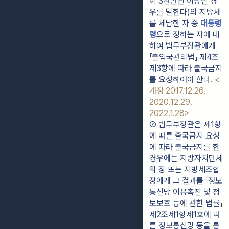
이 3천만원 이상인 경
우를 말한다)의 지방세
를 체납한 자 중 
대통령
령
으로 정하는 자에 대
하여 법무부장관에게 
「출입국관리법」 제4조
제3항에 따라 출국금지
를 요청하여야 한다. 
<
개정 2017.12.26, 
2020.12.29, 
2022.1.28>
② 법무부장관은 제1항
에 따른 출국금지 요청
에 따라 출국금지를 한 
경우에는 지방자치단체
의 장 또는 지방세조합
장에게 그 결과를 「정보
통신망 이용촉진 및 정
보보호 등에 관한 법률」 
제2조제1항제1호에 따
른 정보통신망 등을 통