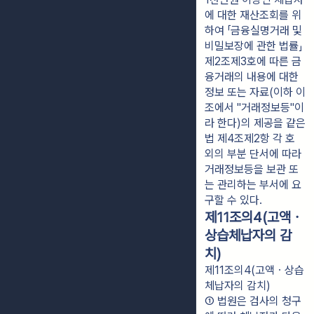
에 대한 재산조회를 위
하여 「금융실명거래 및
비밀보장에 관한 법률」
제2조제3호에 따른 금
융거래의 내용에 대한
정보 또는 자료(이하 이
조에서 "거래정보등"이
라 한다)의 제공을 같은
법 제4조제2항 각 호
외의 부분 단서에 따라
거래정보등을 보관 또
는 관리하는 부서에 요
구할 수 있다.
제11조의4(고액ㆍ
상습체납자의 감
치)
제11조의4(고액ㆍ상습
체납자의 감치)
① 법원은 검사의 청구