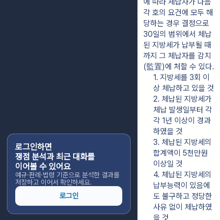
에 따라 체납자가 다음 
각 호의 요건에 모두 해
당하는 경우 결정으로 
30일의 범위에서 체납
된 지방세가 납부될 때
까지 그 체납자를 감치
(監置)에 처할 수 있다.
1. 지방세를 3회 이
상 체납하고 있을 것
2. 체납된 지방세가 
체납 발생일부터 각
각 1년 이상이 경과
하였을 것
3. 체납된 지방세의 
로그인하면
합계액이 5천만원 
쟁점 분석과 최근 대화를
이상일 것
이어볼 수 있어요
4. 체납된 지방세의 
예규·판례·법령 기준으로 분석한 결과를
저장하고 이어서 확인하세요.
납부능력이 있음에
로그인
도 불구하고 정당한 
사유 없이 체납하였
을 것