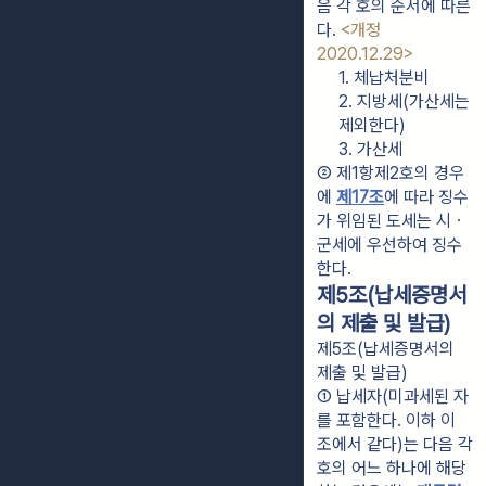
음 각 호의 순서에 따른
다. 
<개정 
2020.12.29>
1. 체납처분비
2. 지방세(가산세는 
제외한다)
3. 가산세
② 제1항제2호의 경우
에 
제17조
에 따라 징수
가 위임된 도세는 시ㆍ
군세에 우선하여 징수
한다.
제5조(납세증명서
의 제출 및 발급)
제5조(납세증명서의
제출 및 발급)
① 납세자(미과세된 자
를 포함한다. 이하 이 
조에서 같다)는 다음 각 
호의 어느 하나에 해당