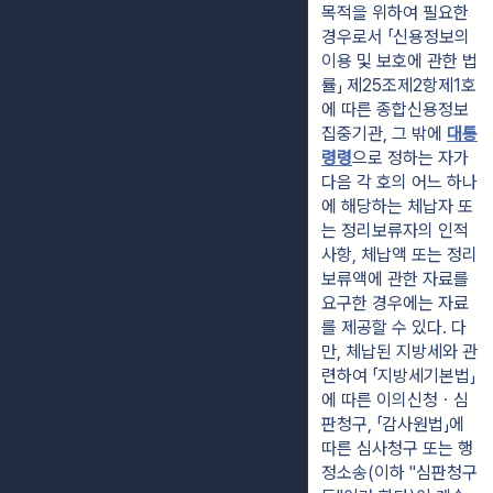
목적을 위하여 필요한 
경우로서 「신용정보의 
이용 및 보호에 관한 법
률」 제25조제2항제1호
에 따른 종합신용정보
집중기관, 그 밖에 
대통
령령
으로 정하는 자가 
다음 각 호의 어느 하나
에 해당하는 체납자 또
는 정리보류자의 인적
사항, 체납액 또는 정리
보류액에 관한 자료를 
요구한 경우에는 자료
를 제공할 수 있다. 다
만, 체납된 지방세와 관
련하여 「지방세기본법」
에 따른 이의신청ㆍ심
판청구, 「감사원법」에 
따른 심사청구 또는 행
정소송(이하 "심판청구