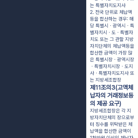
는 특별자치도지사
2. 전국 단위로 체납액
등을 합산하는 경우: 해
당 특별시ㆍ광역시ㆍ특
별자치시ㆍ도ㆍ특별자
치도 또는 그 관할 지방
자치단체의 체납액등을 
합산한 금액이 가장 많
은 특별시장ㆍ광역시장
ㆍ특별자치시장ㆍ도지
사ㆍ특별자치도지사 또
는 지방세조합장
제11조의3(고액체
납자의 거래정보등
의 제공 요구)
지방세조합장은 각 지
방자치단체의 장으로부
터 징수를 위탁받은 체
납액을 합산한 금액이
1천만원 이상인 체납자