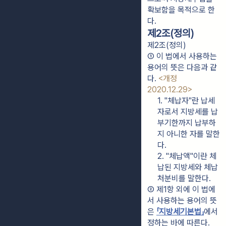
확보함을 목적으로 한
다.
제2조(정의)
제2조(정의)
① 이 법에서 사용하는 
용어의 뜻은 다음과 같
다. 
<개정 
2020.12.29>
1. "체납자"란 납세
자로서 지방세를 납
부기한까지 납부하
지 아니한 자를 말한
다.
2. "체납액"이란 체
납된 지방세와 체납
처분비를 말한다.
② 제1항 외에 이 법에
서 사용하는 용어의 뜻
은 
「지방세기본법」
에서 
정하는 바에 따른다.