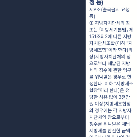
청 등)
제8조(출국금지 요청
등)
① 지방자치단체의 장 
또는 「지방세기본법」 제
151조의2에 따른 지방
자치단체조합(이하 "지
방세조합"이라 한다)의 
장(지방자치단체의 장
으로부터 체납된 지방
세의 징수에 관한 업무
를 위탁받은 경우로 한
정한다. 이하 "지방세조
합장"이라 한다)은 정
당한 사유 없이 3천만
원 이상(지방세조합장
의 경우에는 각 지방자
치단체의 장으로부터 
징수를 위탁받은 체납 
지방세를 합산한 금액