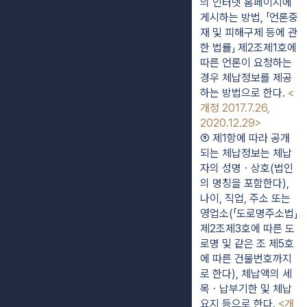
의 인터넷 홈페이지에 
게시하는 방법, 「언론중
재 및 피해구제 등에 관
한 법률」 제2조제1호에 
따른 언론이 요청하는 
경우 체납정보를 제공
하는 방법으로 한다. 
<
개정 2017.7.26, 
2020.12.29>
⑤ 제1항에 따라 공개
되는 체납정보는 체납
자의 성명ㆍ상호(법인
의 명칭을 포함한다), 
나이, 직업, 주소 또는 
영업소(「도로명주소법」 
제2조제3호에 따른 도
로명 및 같은 조 제5호
에 따른 건물번호까지
로 한다), 체납액의 세
목ㆍ납부기한 및 체납
요지 등으로 한다. 
<개