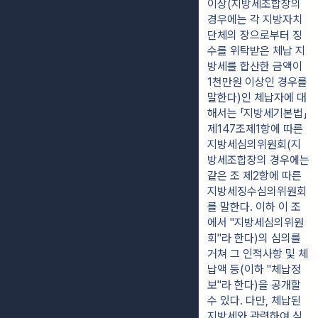
이상(지방세조합장의 
경우에는 각 지방자치
단체의 장으로부터 징
수를 위탁받은 체납 지
방세를 합산한 금액이 
1천만원 이상인 경우를 
말한다)인 체납자에 대
해서는 「지방세기본법」 
제147조제1항에 따른 
지방세심의위원회(지
방세조합장의 경우에는 
같은 조 제2항에 따른 
지방세징수심의위원회
를 말한다. 이하 이 조
에서 "지방세심의위원
회"라 한다)의 심의를 
거쳐 그 인적사항 및 체
납액 등(이하 "체납정
보"라 한다)을 공개할 
수 있다. 다만, 체납된 
지방세와 관련하여 심