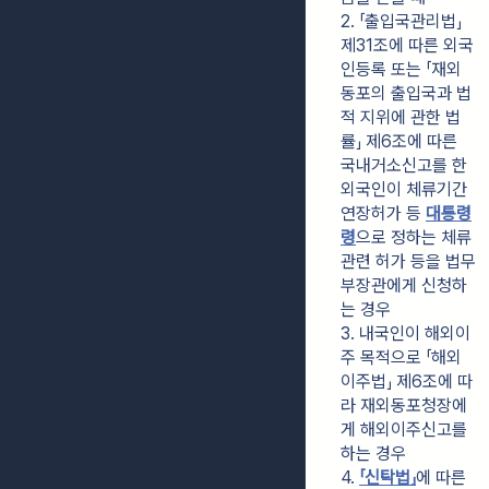
2. 「출입국관리법」 
제31조에 따른 외국
인등록 또는 「재외
동포의 출입국과 법
적 지위에 관한 법
률」 제6조에 따른 
국내거소신고를 한 
외국인이 체류기간 
연장허가 등 
대통령
령
으로 정하는 체류 
관련 허가 등을 법무
부장관에게 신청하
는 경우
3. 내국인이 해외이
주 목적으로 「해외
이주법」 제6조에 따
라 재외동포청장에
게 해외이주신고를 
하는 경우
4. 
「신탁법」
에 따른 