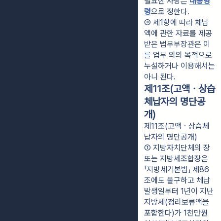
필요한 사항은 
대통령
령
으로 정한다.
③ 제1항에 따라 체납
액에 관한 자료를 제공
받은 법무부장관은 이
를 업무 외의 목적으로 
누설하거나 이용해서는 
아니 된다.
제11조(고액ㆍ상습
체납자의 명단공
개)
제11조(고액ㆍ상습체
납자의 명단공개)
① 지방자치단체의 장 
또는 지방세조합장은 
「지방세기본법」 제86
조에도 불구하고 체납 
발생일부터 1년이 지난 
지방세(정리보류액을 
포함한다)가 1천만원 