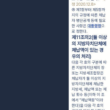
정 2020.12.8>
⑥ 제1항부터 제5항까
지의 규정에 따른 체납
자 명단공개 등에 필요
한 사항은 
대통령령
으
로 정한다.
제11조의2(둘 이상
의 지방자치단체에
체납액이 있는 경
우의 처리)
다음 각 호의 구분에 따
른 지방자치단체의 장
또는 지방세조합장은
체납자가 둘 이상의 지
방자치단체에 체납한
지방세, 체납액 또는 체
납 횟수 등(이하 이 조
에서 "체납액등"이라
한다)을 다음 각 호의