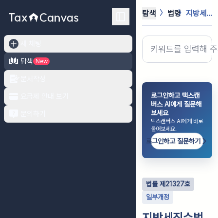
탐색
법령
지방세징수법
새 채팅
탐색
New
문서작성
로그인하고 택스캔
요금제 안내 보기
버스 AI에게 질문해
보세요
문의하기
택스캔버스 AI에게 바로
물어보세요.
로그인하고 질문하기
법률
제
21327
호
일부개정
지방세징수법