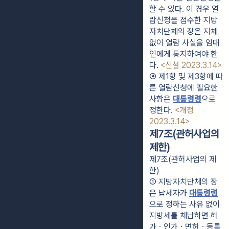
할 수 있다. 이 경우 열
람신청을 접수한 지방
자치단체의 장은 지체 
없이 열람 사실을 임대
인에게 통지하여야 한
다. 
<신설 2023.3.14>
④ 제1항 및 제3항에 따
른 열람신청에 필요한 
사항은 
대통령령
으로 
정한다. 
<개정 
2023.3.14>
제7조(관허사업의
제한)
제7조(관허사업의 제
한)
① 지방자치단체의 장
은 납세자가 
대통령령
으로 정하는 사유 없이 
지방세를 체납하면 허
가ㆍ인가ㆍ면허ㆍ등록 