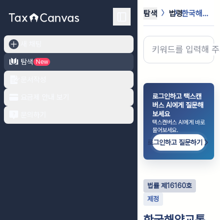
탐색
법령
한국해양교통안전공단법
새 채팅
탐색
New
문서작성
로그인하고 택스캔
요금제 안내 보기
버스 AI에게 질문해
보세요
문의하기
택스캔버스 AI에게 바로
물어보세요.
로그인하고 질문하기
법률
제
16160
호
제정
한국해양교통