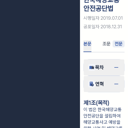
안전공단법
시행일자
2019.07.01
공포일자
2018.12.31
본문
조문
전문
목차
연혁
제1조(목적)
이 법은 한국해양교통
안전공단을 설립하여
해양교통사고 예방을