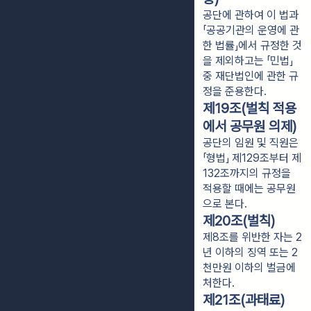
공단에 관하여 이 법과
「공공기관의 운영에 관
한 법률」에서 규정한 것
을 제외하고는 「민법」
중 재단법인에 관한 규
정을 준용한다.
제19조(벌칙 적용
에서 공무원 의제)
공단의 임원 및 직원은
「형법」 제129조부터 제
132조까지의 규정을
적용할 때에는 공무원
으로 본다.
제20조(벌칙)
제8조를 위반한 자는 2
년 이하의 징역 또는 2
천만원 이하의 벌금에
처한다.
제21조(과태료)