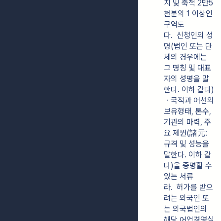
치 및 축척 2만5
천분의 1 이상인 
구역도
다.  신청인의 성
명(법인 또는 단
체의 경우에는 
그 명칭 및 대표
자의 성명을 말
한다. 이하 같다)
ㆍ국적과 어선의 
보유형태, 톤수, 
기관의 마력, 주
요 제원(諸元: 
규격 및 성능을 
말한다. 이하 같
다)을 증명할 수 
있는 서류
라.  허가를 받으
려는 외국인 또
는 외국법인의 
해당 어업경영실