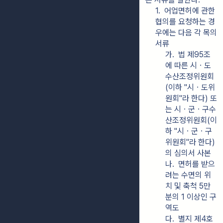
1.  어업면허에 관한 
협의를 요청하는 경
우에는 다음 각 목의 
서류
가.  법 제95조
에 따른 시ㆍ도
수산조정위원회
(이하 "시ㆍ도위
원회"라 한다) 또
는 시ㆍ군ㆍ구수
산조정위원회(이
하 "시ㆍ군ㆍ구
위원회"라 한다)
의 심의서 사본
나.  면허를 받으
려는 수면의 위
치 및 축척 5만
분의 1 이상인 구
역도
다.  별지 제4호