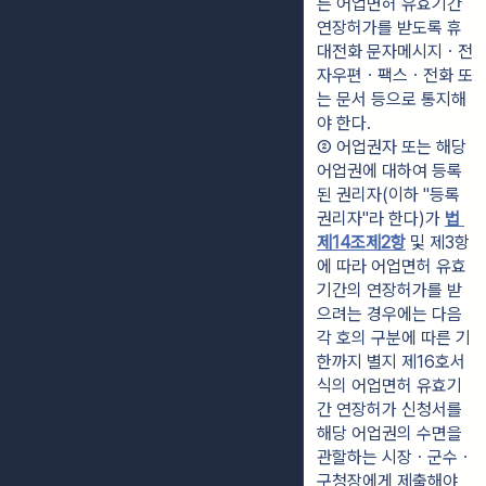
른 어업면허 유효기간 
연장허가를 받도록 휴
대전화 문자메시지ㆍ전
자우편ㆍ팩스ㆍ전화 또
는 문서 등으로 통지해
야 한다.
② 어업권자 또는 해당 
어업권에 대하여 등록
된 권리자(이하 "등록
권리자"라 한다)가 
법 
제14조제2항
 및 제3항
에 따라 어업면허 유효
기간의 연장허가를 받
으려는 경우에는 다음 
각 호의 구분에 따른 기
한까지 별지 제16호서
식의 어업면허 유효기
간 연장허가 신청서를 
해당 어업권의 수면을 
관할하는 시장ㆍ군수ㆍ
구청장에게 제출해야 