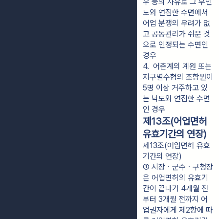
우 등의 사유로 그 무인
도와 연접한 수면에서 
어업 분쟁의 우려가 없
고 공동관리가 쉬운 것
으로 인정되는 수면인 
경우
4.  어촌계의 계원 또는 
지구별수협의 조합원이 
5명 이상 거주하고 있
는 낙도와 연접한 수면
인 경우
제13조(어업면허
유효기간의 연장)
제13조(어업면허 유효
기간의 연장)
① 시장ㆍ군수ㆍ구청장
은 어업면허의 유효기
간이 끝나기 4개월 전
부터 3개월 전까지 어
업권자에게 제2항에 따