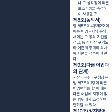
나 그 삼각점에 따른 
보조기점을 측정하
여 사용할 것
제8조(동의서)
영 제5조제4항제2호에
따른 어업권자의 동의
서에는 그 동의 기간을
적고, 동의 대상 구역도
와 어촌계 총회의 의사
록 사본을 첨부해야 한
다.
제9조(다른 어업과
의 관계)
시장ㆍ군수ㆍ구청장은
법 제7조제1항에 따른
어업면허를 할 때에는
다른 어업에 지장이 없
는 범위에서 조정하여
면허할 수 있다.
제10조(정치망어