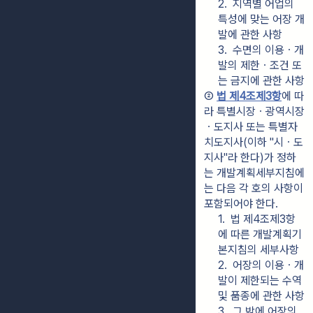
2.  지역별 어업의 
특성에 맞는 어장 개
발에 관한 사항
3.  수면의 이용ㆍ개
발의 제한ㆍ조건 또
는 금지에 관한 사항
② 
법 제4조제3항
에 따
라 특별시장ㆍ광역시장
ㆍ도지사 또는 특별자
치도지사(이하 "시ㆍ도
지사"라 한다)가 정하
는 개발계획세부지침에
는 다음 각 호의 사항이 
포함되어야 한다.
1.  법 제4조제3항
에 따른 개발계획기
본지침의 세부사항
2.  어장의 이용ㆍ개
발이 제한되는 수역 
및 품종에 관한 사항
3.  그 밖에 어장의 