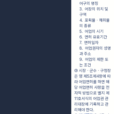
어구의 명칭
3.  어장의 위치 및 
구역
4.  포획물ㆍ채취물
의 종류
5.  어업의 시기
6.  면허 유효기간
7.  면허일자
8.  어업권자의 성명
과 주소
9.  어업의 제한 또
는 조건
③ 시장ㆍ군수ㆍ구청장
은 영 제5조제4항에 따
라 어업면허를 하면 해
당 어업면허 사항을 전
자적 방법으로 별지 제
11호서식의 어업권 관
리대장에 기록하고 관
리해야 한다.