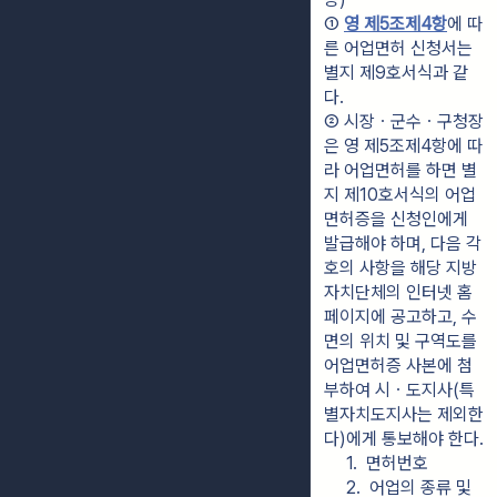
① 
영 제5조제4항
에 따
른 어업면허 신청서는 
별지 제9호서식과 같
다.
② 시장ㆍ군수ㆍ구청장
은 영 제5조제4항에 따
라 어업면허를 하면 별
지 제10호서식의 어업
면허증을 신청인에게 
발급해야 하며, 다음 각 
호의 사항을 해당 지방
자치단체의 인터넷 홈
페이지에 공고하고, 수
면의 위치 및 구역도를 
어업면허증 사본에 첨
부하여 시ㆍ도지사(특
별자치도지사는 제외한
다)에게 통보해야 한다.
1.  면허번호
2.  어업의 종류 및 