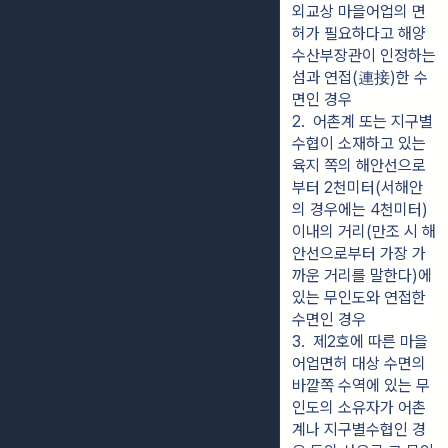
외교상 마을어업의 면
허가 필요하다고 해양
수산부장관이 인정하는 
섬과 연접(連接)한 수
면인 경우
2.  어촌계 또는 지구별
수협이 소재하고 있는 
육지 쪽의 해안선으로
부터 2천미터(서해안
의 경우에는 4천미터) 
이내의 거리(만조 시 해
안선으로부터 가장 가
까운 거리를 말한다)에 
있는 무인도와 연접한 
수면인 경우
3.  제2호에 따른 마을
어업면허 대상 수면의 
바깥쪽 수역에 있는 무
인도의 소유자가 어촌
계나 지구별수협인 경