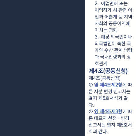
2.  어업면허 또는 
어업허가 시 관련 어
업과 어촌계 등 지역
사회의 공동이익에 
미치는 영향
3.  해당 외국인이나 
외국법인이 속한 국
가의 수산 관계 법령
과 국내법령과의 상
호관계
제4조(공동신청)
제4조(공동신청)
① 
영 제4조제2항
에 따
른 지분 변경 신고서는 
별지 제5호서식과 같
다.
② 
영 제4조제3항
에 따
른 대표자 선정ㆍ변경 
신고서는 별지 제5호서
식과 같다.