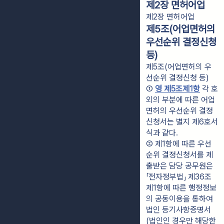
제2장 면허어업
제2장 면허어업
제5조(어업면허의
우선순위 결정신청
등)
제5조(어업면허의 우
선순위 결정신청 등)
① 
영 제5조제1항
 각 호 
외의 부분에 따른 어업
면허의 우선순위 결정
신청서는 별지 제6호서
식과 같다.
② 제1항에 따른 우선
순위 결정신청서를 제
출받은 담당 공무원은 
「전자정부법」 제36조
제1항에 따른 행정정보
의 공동이용을 통하여 
법인 등기사항증명서
(법인인 경우만 해당한