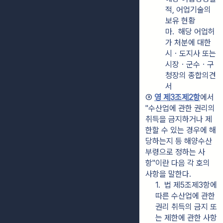
적, 어업기술의 
보유 현황
마.  해당 어업허
가 처분에 대한 
시ㆍ도지사 또는 
시장ㆍ군수ㆍ구
청장의 종합의견
서
③ 
영 제3조제2항
에서 
"수산업에 관한 권리의 
취득을 금지하거나 제
한할 수 있는 경우에 해
당하는지 등 해양수산
부령으로 정하는 사
항"이란 다음 각 호의 
사항을 말한다.
1.  법 제5조제3항에 
따른 수산업에 관한 
권리 취득의 금지 또
는 제한에 관한 사항