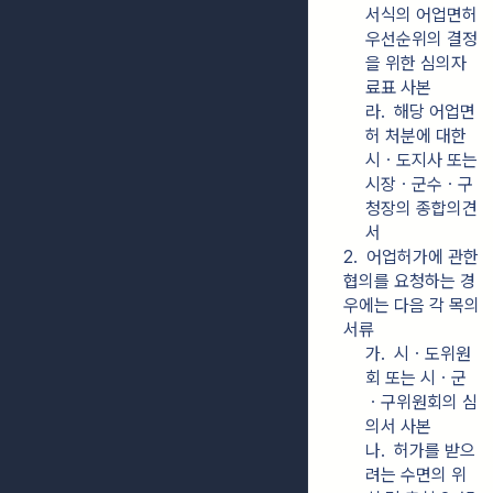
서식의 어업면허 
우선순위의 결정
을 위한 심의자
료표 사본
라.  해당 어업면
허 처분에 대한 
시ㆍ도지사 또는 
시장ㆍ군수ㆍ구
청장의 종합의견
서
2.  어업허가에 관한 
협의를 요청하는 경
우에는 다음 각 목의 
서류
가.  시ㆍ도위원
회 또는 시ㆍ군
ㆍ구위원회의 심
의서 사본
나.  허가를 받으
려는 수면의 위