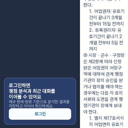
한다.
1.  어업권자: 유효기
간이 끝나기 3개월 
전부터 15일 전까지
2.  등록권리자: 유
효기간이 끝나기 2
개월 전부터 5일 전
까지
③ 시장ㆍ군수ㆍ구청장
은 제2항에 따라 신청
받은 어업권의 어장구
역에 대하여 관계 행정
기관의 장의 승인을 받
로그인하면
거나 협의를 해야 하는 
쟁점 분석과 최근 대화를
경우에는 다음 각 호의 
이어볼 수 있어요
서류와 도면을 관계 행
예규·판례·법령 기준으로 분석한 결과를
정기관의 장에게 보내
저장하고 이어서 확인하세요.
야 한다.
로그인
1.  별지 제17호서식
의 어업면허 유효기