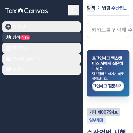
탐색
법령
수산업법 시행규칙
새 채팅
탐색
New
문서작성
로그인하고 택스캔
요금제 안내 보기
버스 AI에게 질문해
보세요
문의하기
택스캔버스 AI에게 바로
물어보세요.
로그인하고 질문하기
기타
제
00794
호
일부개정
수산업법 시행