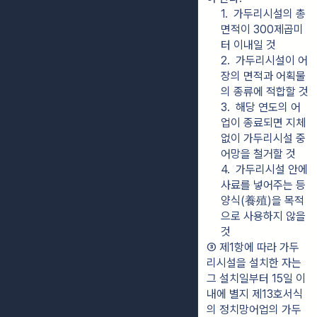
1.  가두리시설의 총 
면적이 300제곱미
터 이내일 것
2.  가두리시설이 어
장의 면적과 어획물
의 종류에 적합할 것
3.  해당 연도의 어
업이 종료되면 지체 
없이 가두리시설 중 
어망을 철거할 것
4.  가두리시설 안에 
사료를 넣어주는 등 
양식(養殖)을 목적
으로 사용하지 않을 
것
③ 제1항에 따라 가두
리시설을 설치한 자는 
그 설치일부터 15일 이
내에 별지 제13호서식
의 정치망어업의 가두