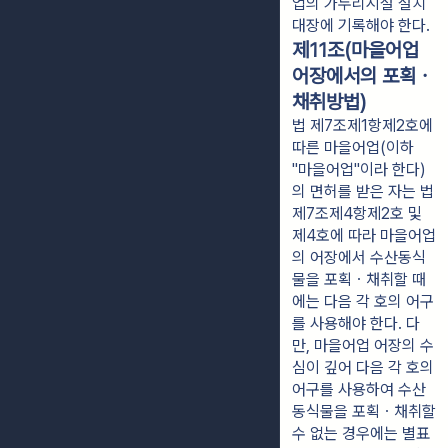
업의 가두리시설 설치
대장에 기록해야 한다.
제11조(마을어업
어장에서의 포획ㆍ
채취방법)
법 제7조제1항제2호에
따른 마을어업(이하
"마을어업"이라 한다)
의 면허를 받은 자는 법
제7조제4항제2호 및
제4호에 따라 마을어업
의 어장에서 수산동식
물을 포획ㆍ채취할 때
에는 다음 각 호의 어구
를 사용해야 한다. 다
만, 마을어업 어장의 수
심이 깊어 다음 각 호의
어구를 사용하여 수산
동식물을 포획ㆍ채취할
수 없는 경우에는 별표