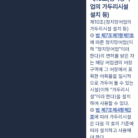
업의 가두리시설
설치 등)
제10조(정치망어업의
가두리시설 설치 등)
① 
법 제7조제1항제1호
에 따른 정치망어업(이
하 "정치망어업"이라 
한다)의 면허를 받은 자
는 해당 어업권의 어장
구역에 그 어장에서 포
획한 어획물을 일시적
으로 가두어 둘 수 있는 
시설(이하 "가두리시
설"이라 한다)을 설치
하여 사용할 수 있다.
② 
법 제7조제4항제2
호
에 따라 가두리시설
은 다음 각 호의 기준에 
따라 설치하고 사용해
야 한다.