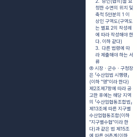
2.  승인(협의)을 요
청한 수면의 위치 및 
축척 5만분의 1 이
상인 구역도(구역도
는 별표 2의 작성례
에 따라 작성해야 한
다. 이하 같다)
3.  다른 법령에 따
라 제출해야 하는 서
류
⑥ 시장ㆍ군수ㆍ구청장
은 「수산업법 시행령」
(이하 "영"이라 한다) 
제2조제7항에 따라 공
고한 후에는 해당 지역
의 「수산업협동조합법」 
제13조에 따른 지구별 
수산업협동조합(이하 
"지구별수협"이라 한
다)과 같은 법 제15조
에 따른 어촌계(이하 