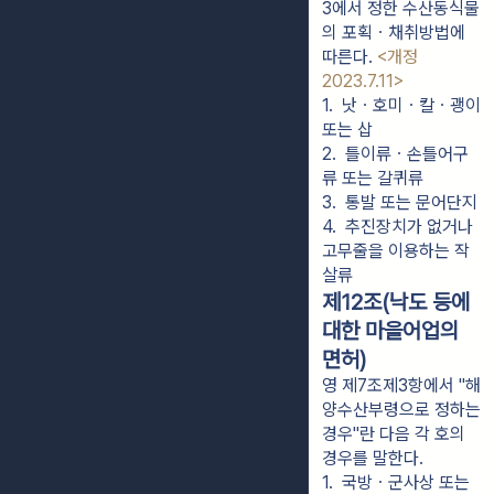
3에서 정한 수산동식물
의 포획ㆍ채취방법에
따른다.
<개정
2023.7.11>
1.  낫ㆍ호미ㆍ칼ㆍ괭이 
또는 삽
2.  틀이류ㆍ손틀어구
류 또는 갈퀴류
3.  통발 또는 문어단지
4.  추진장치가 없거나 
고무줄을 이용하는 작
살류
제12조(낙도 등에
대한 마을어업의
면허)
영 제7조제3항에서 "해
양수산부령으로 정하는
경우"란 다음 각 호의
경우를 말한다.
1.  국방ㆍ군사상 또는 