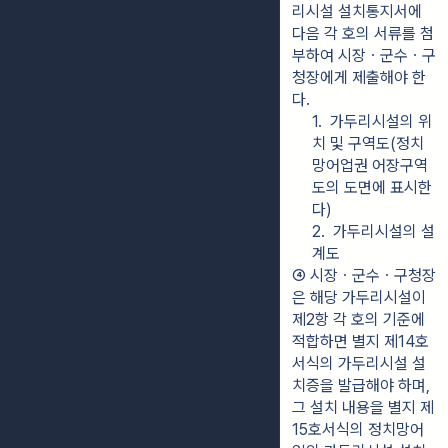
리시설 설치통지서에 
다음 각 호의 서류를 첨
부하여 시장ㆍ군수ㆍ구
청장에게 제출해야 한
다.
1.  가두리시설의 위
치 및 구역도(정치
망어업권 어장구역
도의 도면에 표시한
다)
2.  가두리시설의 설
계도
④ 시장ㆍ군수ㆍ구청장
은 해당 가두리시설이 
제2항 각 호의 기준에 
적합하면 별지 제14호
서식의 가두리시설 설
치증을 발급해야 하며, 
그 설치 내용을 별지 제
15호서식의 정치망어