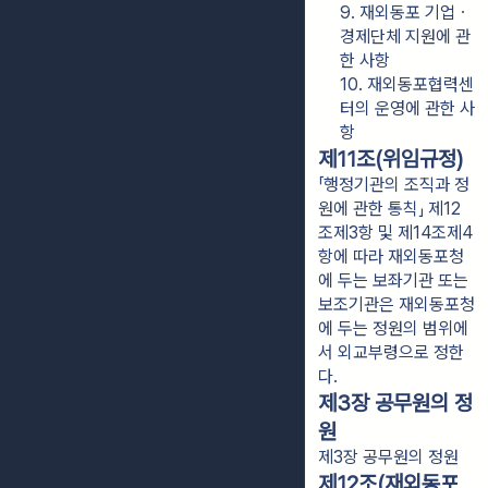
9. 재외동포 기업ㆍ
경제단체 지원에 관
한 사항
10. 재외동포협력센
터의 운영에 관한 사
항
제11조(위임규정)
「행정기관의 조직과 정
원에 관한 통칙」 제12
조제3항 및 제14조제4
항에 따라 재외동포청
에 두는 보좌기관 또는
보조기관은 재외동포청
에 두는 정원의 범위에
서 외교부령으로 정한
다.
제3장 공무원의 정
원
제3장 공무원의 정원
제12조(재외동포