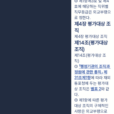
② 제1항제3호 및 제4
호에 해당하는 직위별 
직무등급은 외교부령으
로 정한다.
제4장 평가대상 조
직
제4장 평가대상 조직
제14조(평가대상
조직)
제14조(평가대상 조
직)
① 
「행정기관의 조직과 
정원에 관한 통칙」
제
31조
제1항
에 따라 재외
동포청에 두는 평가대
상 조직은 
별표 2
와 같
다.
② 제1항에 따른 평가
대상 조직의 구체적인 
사항은 외교부령으로 