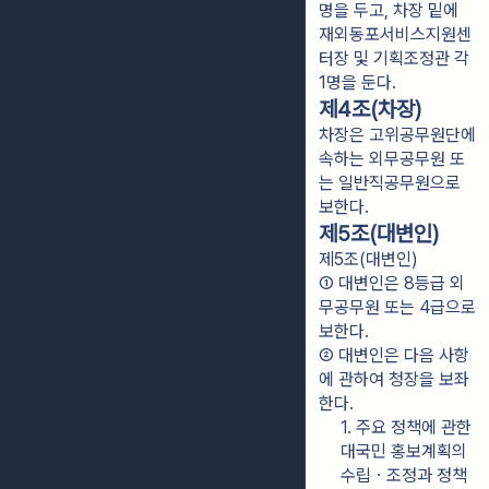
명을 두고, 차장 밑에 
재외동포서비스지원센
터장 및 기획조정관 각 
1명을 둔다.
제4조(차장)
차장은 고위공무원단에
속하는 외무공무원 또
는 일반직공무원으로
보한다.
제5조(대변인)
제5조(대변인)
① 대변인은 8등급 외
무공무원 또는 4급으로 
보한다.
② 대변인은 다음 사항
에 관하여 청장을 보좌
한다.
1. 주요 정책에 관한 
대국민 홍보계획의 
수립ㆍ조정과 정책 