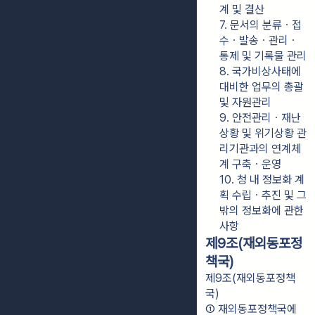
계 및 결산
7. 문서의 분류ㆍ접
수ㆍ발송ㆍ관리ㆍ
통제 및 기록물 관리
8. 국가비상사태에 
대비한 업무의 총괄 
및 자원관리
9. 안전관리ㆍ재난
상황 및 위기상황 관
리기관과의 연계체
계 구축ㆍ운영
10. 청 내 정보화 계
획 수립ㆍ추진 및 그 
밖의 정보화에 관한 
사항
제9조(재외동포정
책국)
제9조(재외동포정책
국)
① 재외동포정책국에 