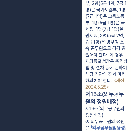
부, 2명(5급 1명, 7급 1
명)은 국가보훈부, 1명
(7급 1명)은 고용노동
부, 1명(5급 1명)은 국
세청, 1명(7급 1명)은 
관세청, 3명(5급 2명, 
7급 1명)은 병무청 소
속 공무원으로 각각 충
원해야 한다. 이 경우 
재외동포청장은 충원방
법 및 절차 등에 관하여 
해당 기관의 장과 미리 
협의해야 한다. 
<개정 
2024.5.28>
제13조(외무공무
원의 정원배정)
제13조(외무공무원의
정원배정)
① 외무공무원의 정원
은 
「외무공무원임용령」