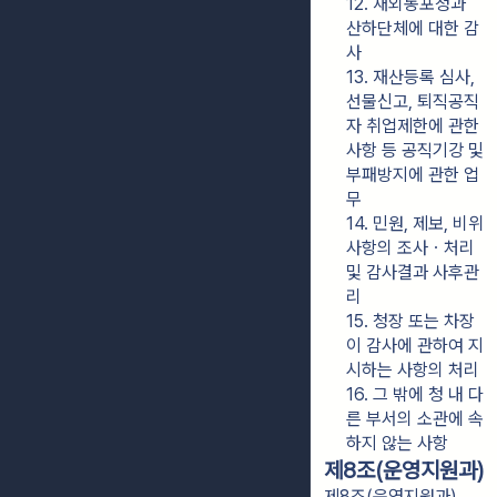
12. 재외동포청과 
산하단체에 대한 감
사
13. 재산등록 심사, 
선물신고, 퇴직공직
자 취업제한에 관한 
사항 등 공직기강 및 
부패방지에 관한 업
무
14. 민원, 제보, 비위
사항의 조사ㆍ처리 
및 감사결과 사후관
리
15. 청장 또는 차장
이 감사에 관하여 지
시하는 사항의 처리
16. 그 밖에 청 내 다
른 부서의 소관에 속
하지 않는 사항
제8조(운영지원과)
제8조(운영지원과)