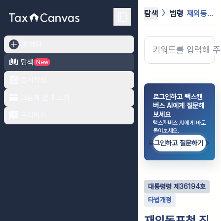
탐색
법령
재외동포청 직제
새 채팅
탐색
New
문서작성
로그인하고 택스캔
요금제 안내 보기
버스 AI에게 질문해
보세요
문의하기
택스캔버스 AI에게 바로
물어보세요.
로그인하고 질문하기
대통령령
제
36194
호
타법개정
재외동포청 직