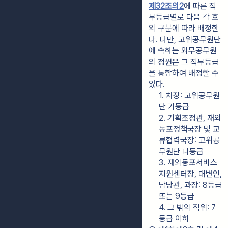
제32조의2
에 따른 직
무등급별로 다음 각 호
의 구분에 따라 배정한
다. 다만, 고위공무원단
에 속하는 외무공무원
의 정원은 그 직무등급
을 통합하여 배정할 수 
있다.
1. 차장: 고위공무원
단 가등급
2. 기획조정관, 재외
동포정책국장 및 교
류협력국장: 고위공
무원단 나등급
3. 재외동포서비스
지원센터장, 대변인, 
담당관, 과장: 8등급 
또는 9등급
4. 그 밖의 직위: 7
등급 이하