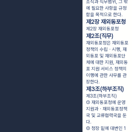
조직과 직무범위, 그 밖
에 필요한 사항을 규정
함을 목적으로 한다.
제2장 재외동포청
제2장 재외동포청
제2조(직무)
재외동포청은 재외동포
정책의 수립ㆍ시행, 재
외동포 및 재외동포단
체에 대한 지원, 재외동
포 지원 서비스 정책의
이행에 관한 사무를 관
장한다.
제3조(하부조직)
제3조(하부조직)
① 재외동포청에 운영
지원과ㆍ재외동포정책
국 및 교류협력국을 둔
다.
② 청장 밑에 대변인 1