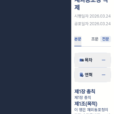
제
시행일자
2026.03.24
공포일자
2026.03.24
본문
조문
전문
목차
연혁
제1장 총칙
제1장 총칙
제1조(목적)
이 영은 재외동포청의