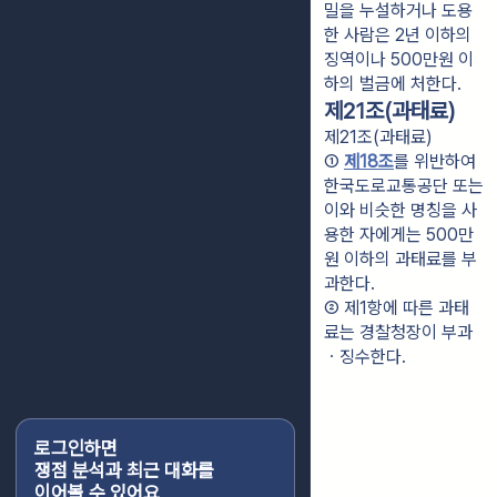
밀을 누설하거나 도용
한 사람은 2년 이하의
징역이나 500만원 이
하의 벌금에 처한다.
제21조(과태료)
제21조(과태료)
① 
제18조
를 위반하여 
한국도로교통공단 또는 
이와 비슷한 명칭을 사
용한 자에게는 500만
원 이하의 과태료를 부
과한다.
② 제1항에 따른 과태
료는 경찰청장이 부과
ㆍ징수한다.
로그인하면
쟁점 분석과 최근 대화를
이어볼 수 있어요