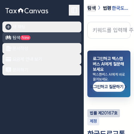
탐색
법령
한국도로교통공단법
새 채팅
탐색
New
문서작성
로그인하고 택스캔
요금제 안내 보기
버스 AI에게 질문해
보세요
문의하기
택스캔버스 AI에게 바로
물어보세요.
로그인하고 질문하기
법률
제
20167
호
제정
한국도로교통