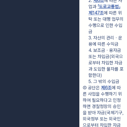
2. 
제6조
에 따른 사
업과 
「도로교통법」
제147조
에 따른 위
탁 또는 대행 업무의 
수행으로 인한 수입
금
3. 자산의 관리ㆍ운
용에 따른 수익금
4. 보조금ㆍ융자금 
또는 차입금(외국으
로부터 차입한 자금
과 도입한 물자를 포
함한다)
5. 그 밖의 수입금
② 공단은 
제6조
에 따
른 사업을 수행하기 위
하여 필요하다고 인정
하면 경찰청장의 승인
을 받아 자금(국제기구, 
외국정부 또는 외국인
으로부터 차입한 자금