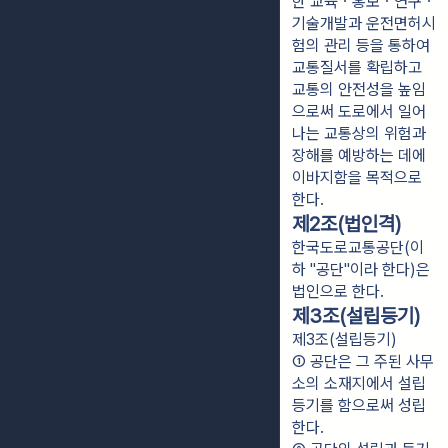
한 교육ㆍ홍보ㆍ연구ㆍ
기술개발과 운전면허시
험의 관리 등을 통하여
교통질서를 확립하고
교통의 안전성을 높임
으로써 도로에서 일어
나는 교통상의 위험과
장해를 예방하는 데에
이바지함을 목적으로
한다.
제2조(법인격)
한국도로교통공단(이
하 "공단"이라 한다)은
법인으로 한다.
제3조(설립등기)
제3조(설립등기)
① 공단은 그 주된 사무
소의 소재지에서 설립
등기를 함으로써 성립
한다.