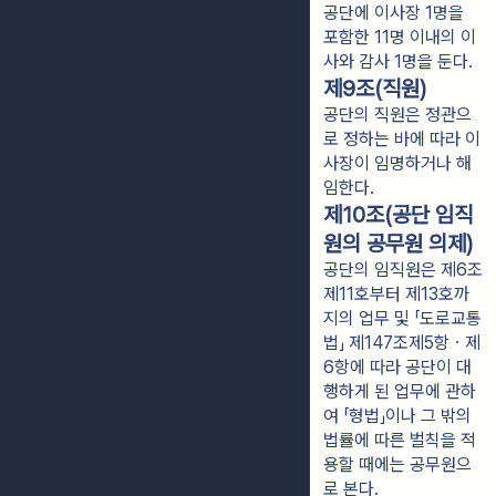
공단에 이사장 1명을
포함한 11명 이내의 이
사와 감사 1명을 둔다.
제9조(직원)
공단의 직원은 정관으
로 정하는 바에 따라 이
사장이 임명하거나 해
임한다.
제10조(공단 임직
원의 공무원 의제)
공단의 임직원은 제6조
제11호부터 제13호까
지의 업무 및 「도로교통
법」 제147조제5항ㆍ제
6항에 따라 공단이 대
행하게 된 업무에 관하
여 「형법」이나 그 밖의
법률에 따른 벌칙을 적
용할 때에는 공무원으
로 본다.