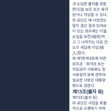
과 도입한 물자를 포함
한다)을 보조 또는 융자
받거나 차입할 수 있다.
③ 공단은 매 사업연도 
말의 결산 결과 잉여금
이 있는 경우에는 이월 
손실을 보전(補塡)하
고 그 나머지는 다음 연
도의 세입에 이입(移
入)한다.
④ 제1항제4호에 따른 
보조금ㆍ융자금 또는 
차입금의 사용용도 및 
사용절차 등에 관하여 
필요한 사항은 대통령
령으로 정한다.
제13조(출자 등)
제13조(출자 등)
① 공단은 사업을 효율
적으로 수행하기 위하