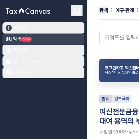
탐색
예규·판례
새 채팅
탐색
New
문서작성
요금제 안내 보기
로그인하고 택스캔버
문의하기
택스캔버스 AI에게 바로
판례
일부국패
여신전문금융
대여 용역의 
대법원-2008-두-7