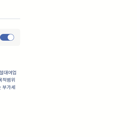
시설대여업
 목적범위
는 부가세