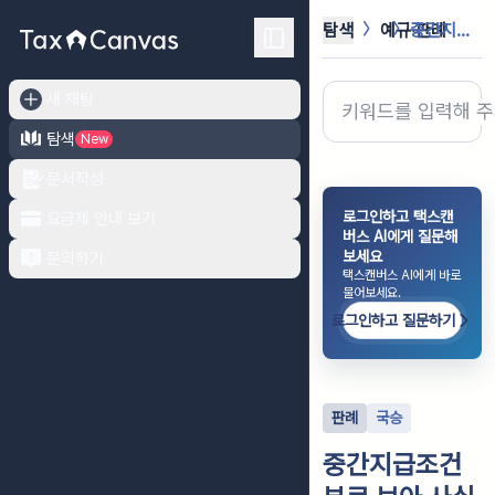
탐색
예규·판례
중간지급조건부로 보아 사실과 다른 세...
새 채팅
탐색
New
문서작성
로그인하고 택스캔
요금제 안내 보기
버스 AI에게 질문해
보세요
문의하기
택스캔버스 AI에게 바로
물어보세요.
로그인하고 질문하기
판례
국승
중간지급조건