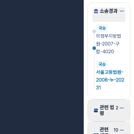
소송경과
국승
의정부지방법
원-2007-구
합-4020
국승
서울고등법원-
2008-누-202
31
관련 법
2
령
관련
10