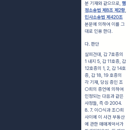
분 기재와 같으므로,
행
정소송법 제8조 제2항
,
민사소송법 제420조
본문에 의하여 이를 그
대로 인용 한다.
다. 판단
살피건대, 갑 7호증의
1 내지 5, 갑 11호증, 갑
12호증의 1, 2, 갑 14호
증, 갑 18, 19 호증의
각 기재, 당심 증인 조
○희의 증언에 의하여
인정되는 다음과 같은
사정들, 즉 ① 2004.
8. 7. 이○식과 조○희
사이에 이 사건 부동산
에 관한 매매계약서가