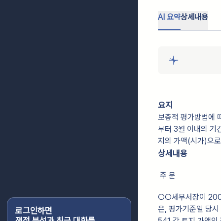
AI 요약
상세내용
요지
보충적 평가방법에 
부터 3월 이내의 기
지의 가액(시가)으로
상세내용
주 문
○○세무서장이 2008.
은, 평가기준일 당시 주
로그인하면
쟁점 분석과 최근 대화를
541 각 토지 가액