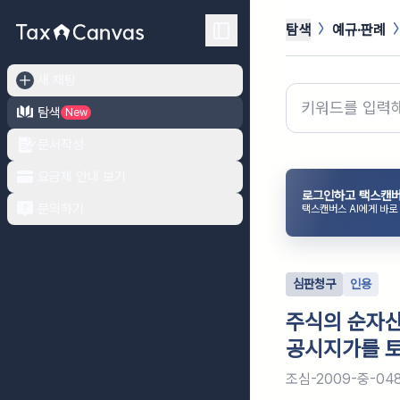
탐색
예규·판례
새 채팅
탐색
New
문서작성
요금제 안내 보기
로그인하고 택스캔버
문의하기
택스캔버스 AI에게 바로
심판청구
인용
주식의 순자산
공시지가를 토
조심-2009-중-04