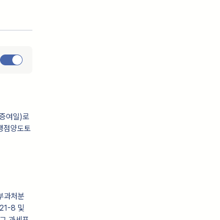
증여일)로
 쟁점양도토
의 부과처분
21-8 및
 그 과세표