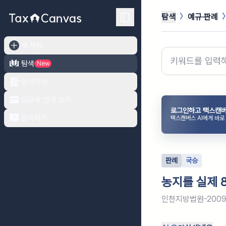
탐색
예규·판례
새 채팅
탐색
New
문서작성
요금제 안내 보기
로그인하고 택스캔버
문의하기
택스캔버스 AI에게 바로
판례
국승
농지를 실제 
인천지방법원-2009