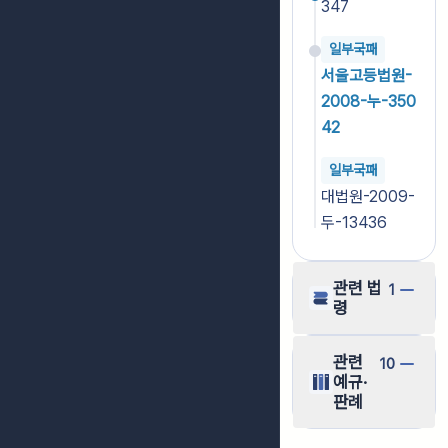
347
일부국패
서울고등법원-
2008-누-350
42
일부국패
대법원-2009-
두-13436
관련 법
1
령
관련
10
예규·
판례