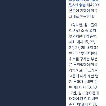
민사소송법
채420조
본문에 기하여 이를
그대로 인용한다.
그렇다면, 원고들의
이 사건 소 중 별지
부과처분내역 순번
제11 내지 15, 22,
24, 27, 29 내지 34
번의 각 부과처분의
취소를 구하는 부분
은 부적법하여 이를
각하하고, 피고가 원
고들에 대하여 한 별
지 부과처분내역 순
번 제1 내지 10, 16,
17번, 원고 양○준에
대하여 한 찰용 내역
순번 채18 내지 21.