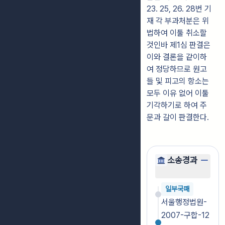
23. 25, 26. 28번 기
재 각 부과처분은 위
법하여 이툴 취소할
것인바 제1심 판결은
이와 결론을 같이하
여 정당하므로 원고
들 및 피고의 항소는
모두 이유 없어 이툴
기각하기로 하여 주
문과 갈이 판결한다.
소송경과
일부국패
서울행정법원-
2007-구합-12