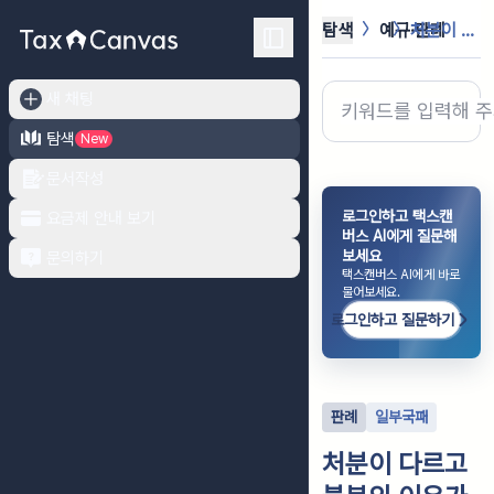
탐색
예규·판례
처분이 다르고 불복의 이유가 공통될 ...
새 채팅
탐색
New
문서작성
로그인하고 택스캔
요금제 안내 보기
버스 AI에게 질문해
보세요
문의하기
택스캔버스 AI에게 바로
물어보세요.
로그인하고 질문하기
판례
일부국패
처분이 다르고