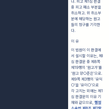
나. 피고 제1심 판결
중 피고 패소 부분을
취소하고. 위 취소부
분에 해당하는 원고
들의 청구를 기각한
다.
이 유
이 법원이 이 판결에
서 설시할 이유는, 제l
심 판결문 중 제8쪽
체19행의 ‘원고가’를
‘원고 양○준은’으로.
제9쪽 제3행의 ‘유익
○’을 ‘유이○’으로
각 고치는 외애는 제1
심 판결문의 이유 기
재와 같으므로,
행정
소송법 제8조 제2항
,