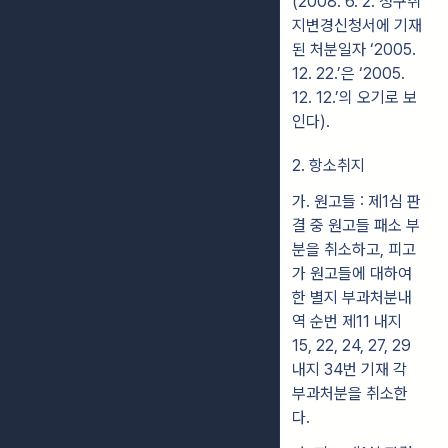
(2008. 6. 2. 청구취
지변경신청서에 기재
된 처분일자 ‘2005.
12. 22.’은 ‘2005.
12. 12.’의 오기로 보
인다).
2. 항소취지
가. 원고들 : 제1심 판
결 중 원고들 패소 부
분을 취소하고, 피고
가 원고들에 대하여
한 별지 부과처분내
역 순번 제11 내지
15, 22, 24, 27, 29
내지 34번 기재 각
부과처분을 취소한
다.