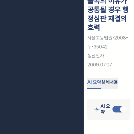
불복의 이유가
공통될 경우 행
정심판 재결의
효력
서울고등법원-2008-
누-35042
생산일자
2009.07.07.
AI 요약
상세내용
AI 요
약