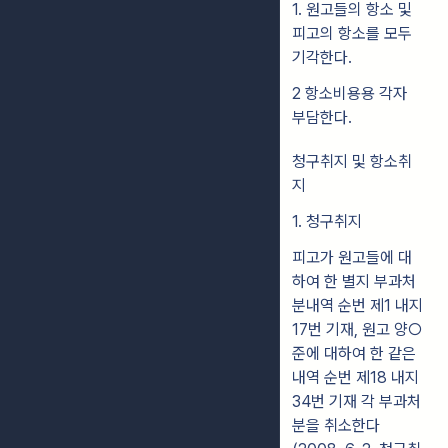
1. 원고들의 항소 및
피고의 항소를 모두
기각한다.
2 항소비용용 각자
부담한다.
청구취지 및 항소취
지
1. 청구취지
피고가 원고들에 대
하여 한 별지 부과처
분내역 순번 제1 내지
17번 기재, 원고 양○
준에 대하여 한 같은
내역 순번 제18 내지
34번 기재 각 부과처
분을 취소한다