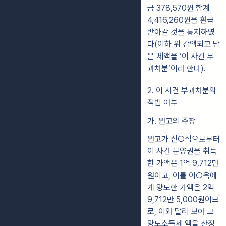
금 378,570원 합계
4,416,260원을 환급
받아갈 것을 통지하였
다(이하 위 감액되고 남
은 세액을 ‘이 사건 부
과처분’이라 한다).
2. 이 사건 부과처분의
적법 여부
가. 원고의 주장
원고가 신○석으로부터
이 사건 분양권을 취득
한 가액은 1억 9,712만
원이고, 이를 이○옥에
게 양도한 가액은 2억
9,712만 5,000원이므
로, 이와 달리 보아 그
양도소득세 액을 산정