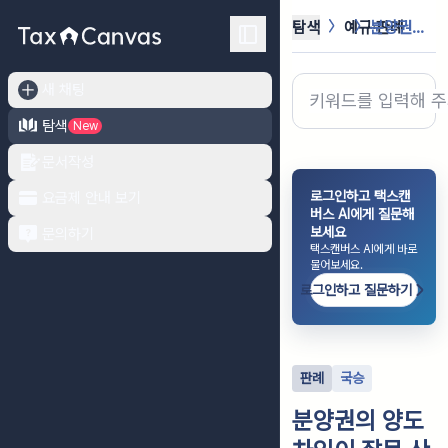
탐색
예규·판례
분양권의 양도차익이 잘못 산정되었다는...
새 채팅
탐색
New
문서작성
로그인하고 택스캔
요금제 안내 보기
버스 AI에게 질문해
보세요
문의하기
택스캔버스 AI에게 바로
물어보세요.
로그인하고 질문하기
판례
국승
분양권의 양도