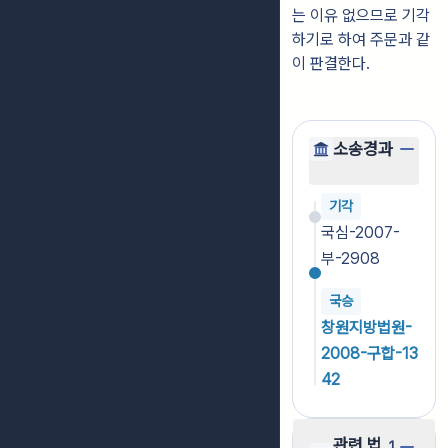
는 이유 없으므로 기각
하기로 하여 주문과 같
이 판결한다.
소송경과
기각
국심-2007-
부-2908
국승
창원지방법원-
2008-구합-13
42
관련 법
1