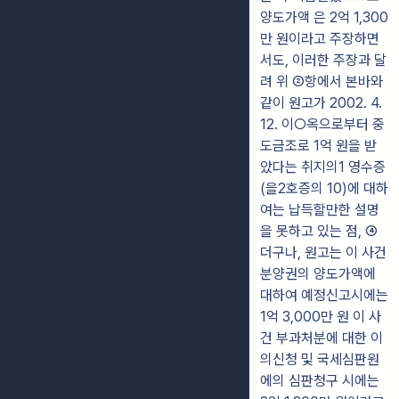
양도가액 은 2억 1,300
만 원이라고 주장하면
서도, 이러한 주장과 달
려 위 ②항에서 본바와
같이 원고가 2002. 4.
12. 이○옥으로부터 중
도금조로 1억 원을 받
았다는 취지의1 영수증
(을2호증의 10)에 대하
여는 납득할만한 설명
을 못하고 있는 점, ④
더구나, 원고는 이 사건
분양권의 양도가액에
대하여 예정신고시에는
1억 3,000만 원 이 사
건 부과처분에 대한 이
의신청 및 국세심판원
에의 심판청구 시에는