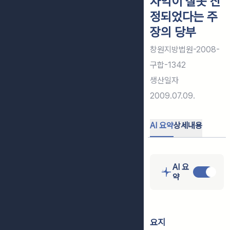
차익이 잘못 산
정되었다는 주
장의 당부
창원지방법원-2008-
구합-1342
생산일자
2009.07.09.
AI 요약
상세내용
AI 요
약
요지