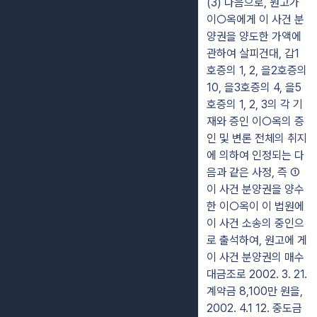
(3) 다음으로, 원고가
이○옥에게 이 사건 분
양권을 양도한 가액에
관하여 살피건대, 갑1
호증의 1, 2, 을2호증의
10, 을3호증의 4, 을5
호증의 1, 2, 3의 각 기
재와 증인 이○옥의 증
인 및 변론 전체의 취지
에 의하여 인정되는 다
음과 같은 사정, 즉 ①
이 사건 분양권을 양수
한 이○옥이 이 법원에
이 사건 소송의 중인으
로 출석하여, 원고에 게
이 사건 분양권의 매수
대금조로 2002. 3. 21.
계약금 8,100만 원을,
2002. 4.1 12. 중도금