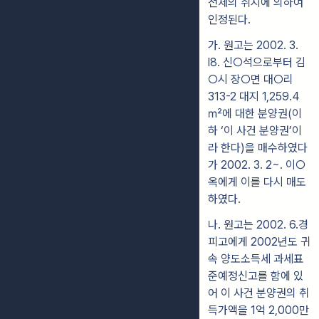
전체의 취지에 의하여
인정된다.
가. 원고는 2002. 3.
l8. 신○석으로부터 김
○시 장○면 대○리
313-2 대지 1,259.4
㎡에 대한 분양권(이
하 ‘이 사건 분양권’이
라 한다)을 매수하였다
가 2002. 3. 2~. 이○
옥에게 이를 다시 매도
하였다.
나. 원고는 2002. 6.경
피고에게 2002년도 귀
속 양도소득세 과세표
준예정신고를 함에 있
어 이 사건 분양권의 취
득가액을 1억 2,000만