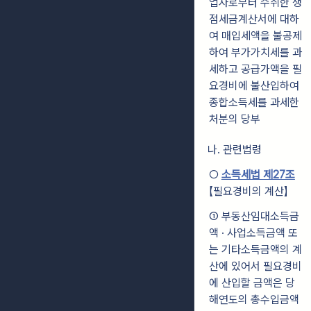
업자로부터 수취한 쟁
점세금계산서에 대하
여 매입세액을 불공제
하여 부가가치세를 과
세하고 공급가액을 필
요경비에 불산입하여
종합소득세를 과세한
처분의 당부
나. 관련법령
○
소득세법 제27조
【필요경비의 계산】
① 부동산임대소득금
액 · 사업소득금액 또
는 기타소득금액의 계
산에 있어서 필요경비
에 산입할 금액은 당
해연도의 총수입금액