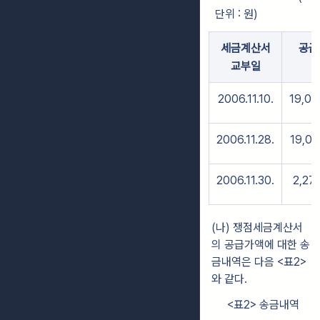
단위 : 원)
세금계산서
공급
교부일
2006.11.10.
19,05
2006.11.28.
19,07
2006.11.30.
2,27
(나) 쟁점세금계산서
의 공급가액에 대한 송
금내역은 다음 <표2>
와 같다.
<표2> 송금내역