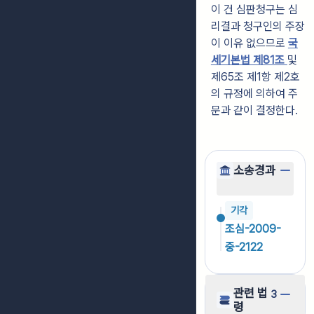
이 건 심판청구는 심
리결과 청구인의 주장
이 이유 없으므로
국
세기본법 제81조
및
제65조 제1항 제2호
의 규정에 의하여 주
문과 같이 결정한다.
소송경과
기각
조심-2009-
중-2122
관련 법
3
령