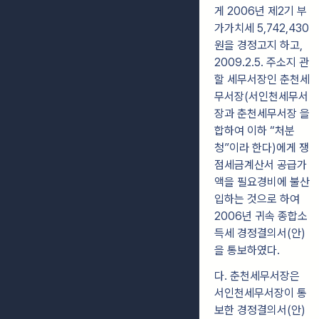
게 2006년 제2기 부
가가치세 5,742,430
원을 경정고지 하고,
2009.2.5. 주소지 관
할 세무서장인 춘천세
무서장(서인천세무서
장과 춘천세무서장 을
합하여 이하 “처분
청”이라 한다)에게 쟁
점세금계산서 공급가
액을 필요경비에 불산
입하는 것으로 하여
2006년 귀속 종합소
득세 경정결의서(안)
을 통보하였다.
다. 춘천세무서장은
서인천세무서장이 통
보한 경정결의서(안)