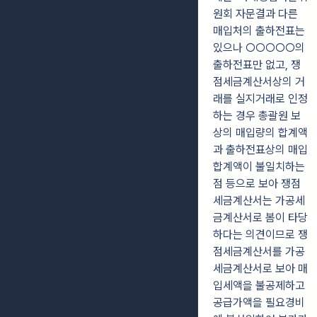
원회 자문결과 다른
매입처의 출하전표는
있으나 ○○○○○의
출하전표만 없고, 쟁
점세금계산서상의 거
래를 실지거래로 인정
하는 경우 총괄원 보
상의 매입량의 합계액
과 출하전표상의 매입
합계액이 불일치하는
점 등으로 보아 쟁점
세금계산서는 가공세
금계산서로 봄이 타당
하다는 의견이므로 쟁
점세금계산서를 가공
세금계산서로 보아 매
입세액을 불공제하고
공급가액을 필요경비