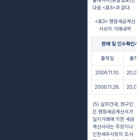
불내역서(총괄일보)는
다음 <표3>과 같다.
<표3> 쟁점세금계산
서상의 거래내역
판매 및 인수확인서
출하일
출하
2006.11.10.
20,0
2006.11.28.
20,0
(5) 살피건대, 청구인
은 쟁점세금계산서가
실지거래에 의한 세금
계산서라는 주장이나
인천세무서장의 조사