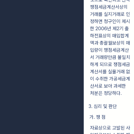
쟁점세금계산서상의
거래를 실지거래로 인
정하면 청구인이 제시
한 2006년 제2기 출
하전표상의 매입합계
액과 총괄월보상의 매
입량이 쟁점세금계산
서 거래량만큼 불일치
하게 되므로 쟁점세금
계산서를 실물거래 없
이 수취한 가공세금계
산서로 보아 과세한
처분은 정당하다.
3. 심리 및 판단
가. 쟁 점
자료상으로 고발된 사