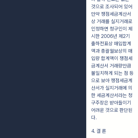
것으로 조사되어 있어
만약 쟁점세금계산서
상 거래를 실지거래로
인정하면 청구인이 제
시한 2006년 제2기
출하전표상 매입합계
액과 총괄월보상의 매
입량 합계액이 쟁점세
금계산서 거래량만큼
불일치하게 되는 점 등
으로 보아 쟁점세금계
산서가 실지거래에 의
한 세금계산서라는 청
구주장은 받아들이기
어려운 것으로 판단된
다.
4. 결 론