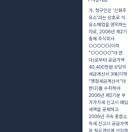
가. 청구인은 ‘신화주
유소’라는 상호로 석
유소매업을 영위하는
자로, 2006년 제2기
중에 주식회사
○○○○○(이하
“○○○○○”라 한
다)로부터 공급가액
40,400천원 상당의
세금계산서 3매(이하
“쟁점세금계산서”라
한다)를 수취하여
2006년 제2기분 부
가가치세 신고시 매입
세액을 공제하고
2006년 귀속 종합소
득세 신고시 공급가액
을 필요경비에 산입하