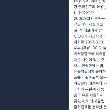
(주)○○○에서 발행
한 출하전표의 경우는
(주)○○○가
2006.9월 이후에는
석유매입 사실이 없
고, 전 대표이사 방
○○○가 자금사정의
악화로 2006.8.10.
이후 (주)○○○의 석
유저장탱크에 석유를
채운 사실이 없는 것
으로 진술하였는 바,
매출처들에게 출하전
표를 제출하도록 요구
하였으나 대부분의 거
래처가 분실·폐기 등
을 이유로 제출하지
않았고, 이에 제출된
출하전표를 분석한 결