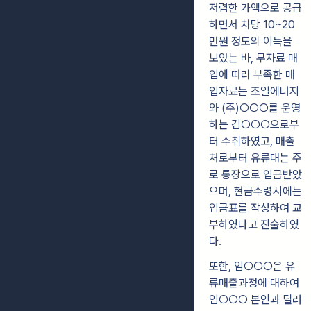
저렴한 가액으로 공급
하면서 차당 10~20
만원 정도의 이득을
보았는 바, 무자료 매
입에 따라 부족한 매
입자료는 조일에너지
와 (주)○○○를 운영
하는 김○○○으로부
터 수취하였고, 매출
처로부터 유류대는 주
로 통장으로 입금받았
으며, 현금수령시에는
입금표를 작성하여 교
부하였다고 진술하였
다.
또한, 임○○○은 유
류매출과정에 대하여
임○○○ 본인과 딜러