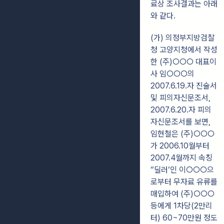
료상 조사결과는 아래
와 같다.
(가) 의정부지방검찰
청 고양지청에서 작성
한 (주)○○○ 대표이
사 임○○○의
2007.6.19.자 진술서
및 피의자신문조서,
2007.6.20.자 피의
자신문조서를 보면,
임현철은 (주)○○○
가 2006.10월부터
2007.4월까지 속칭
“딜러‘인 이○○○으
로부터 무자료 유류를
매입하여 (주)○○○
등에게 1차당(2만리
터) 60~70만원 정도