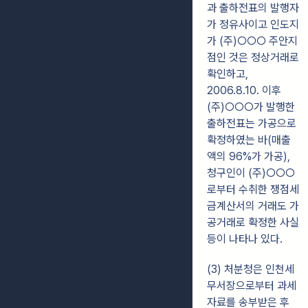
과 출하전표의 발행자
가 정유사이고 인도지
가 (주)○○○ 주안지
점인 것은 정상거래로
확인하고,
2006.8.10. 이후
(주)○○○가 발행한
출하전표는 가공으로
확정하였는 바(매출
액의 96%가 가공),
청구인이 (주)○○○
로부터 수취한 쟁점세
금계산서의 거래도 가
공거래로 확정한 사실
등이 나타나 있다.
(3) 처분청은 인천세
무서장으로부터 과세
자료를 송부받은 후