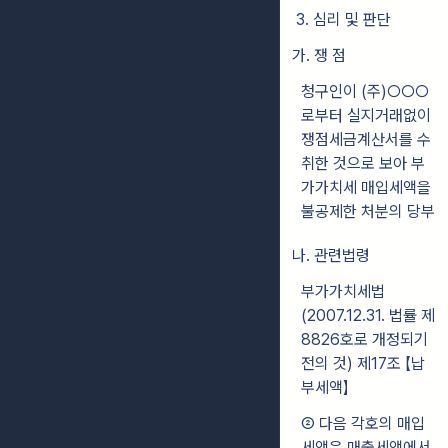
3. 심리 및 판단
가. 쟁 점
청구인이 (주)○○○
로부터 실지거래없이
쟁점세금계산서를 수
취한 것으로 보아 부
가가치세 매입세액을
불공제한 처분의 당부
나. 관련법령
부가가치세법
(2007.12.31. 법률 제
8826호로 개정되기
전의 것) 제17조 【납
부세액】
② 다음 각호의 매입
세액은 매출세액에서