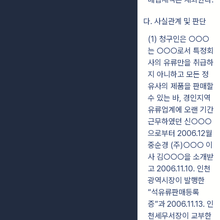
다. 사실관계 및 판단
(1) 청구인은 ○○○
는 ○○○로서 특정회
사의 유류만을 취급하
지 아니하고 모든 정
유사의 제품을 판매할
수 있는 바, 경인지역
유류업계에 오랜 기간
근무하였던 신○○○
으로부터 2006.12월
중순경 (주)○○○ 이
사 김○○○을 소개받
고 2006.11.10. 인천
광역시장이 발행한
“석유류판매등록
증”과 2006.11.13. 인
천세무서장이 교부한