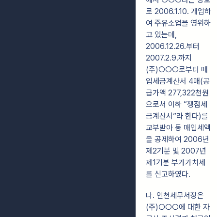
로 2006.1.10. 개업하
여 주유소업을 영위하
고 있는데,
2006.12.26.부터
2007.2.9.까지
(주)○○○로부터 매
입세금계산서 4매(공
급가액 277,322천원
으로서 이하 “쟁점세
금계산서”라 한다)를
교부받아 동 매입세액
을 공제하여 2006년
제2기분 및 2007년
제1기분 부가가치세
를 신고하였다.
나. 인천세무서장은
(주)○○○에 대한 자