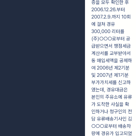
증을 모두 확인한 후
2006.12.26.부터
2007.2.9.까지 10회
에 걸쳐 경유
300,000 리터를
(주)○○○로부터 공
급받으면서 쟁점세금
계산서를 교부받아서
동 매입세액을 공제하
여 2006년 제2기분
및 2007년 제1기분
부가가치세를 신고하
였는데, 경유대금은
본인의 주유소에 유류
가 도착한 사실을 확
인하거나 청구인의 전
담 유류배송기사인 김
○○○로부터 배송차
량에 경유가 입고되었