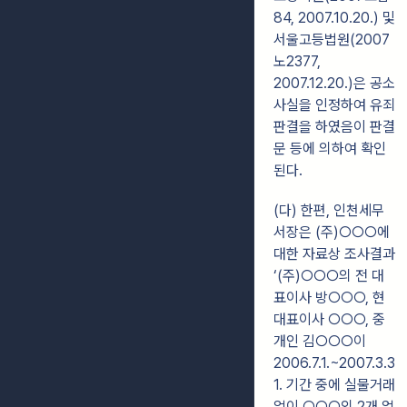
84, 2007.10.20.) 및
서울고등법원(2007
노2377,
2007.12.20.)은 공소
사실을 인정하여 유죄
판결을 하였음이 판결
문 등에 의하여 확인
된다.
(다) 한편, 인천세무
서장은 (주)○○○에
대한 자료상 조사결과
‘(주)○○○의 전 대
표이사 방○○○, 현
대표이사 ○○○, 중
개인 김○○○이
2006.7.1.~2007.3.3
1. 기간 중에 실물거래
없이 ○○○외 2개 업