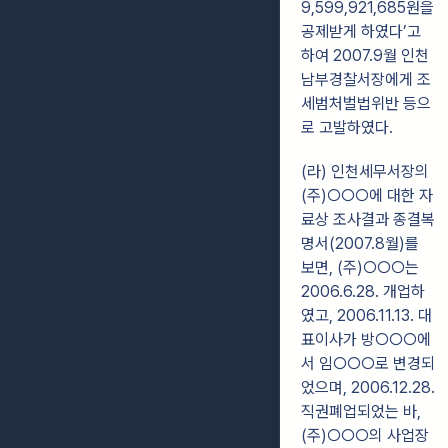
9,599,921,685원을
공제받게 하였다’고
하여 2007.9월 인천
남부경찰서장에게 조
세범처벌법위반 등으
로 고발하였다.
(라) 인천세무서장의
(주)○○○에 대한 자
료상 조사결과 종결복
명서(2007.8월)를
보면, (주)○○○는
2006.6.28. 개업하
였고, 2006.11.13. 대
표이사가 방○○○에
서 임○○○로 변경되
었으며, 2006.12.28.
직권폐업되었는 바,
(주)○○○의 사업장