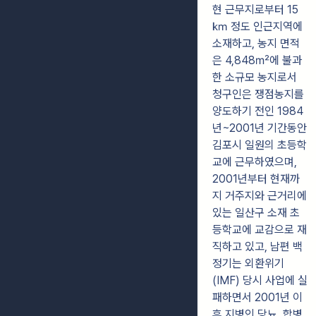
현 근무지로부터 15
㎞ 정도 인근지역에
소재하고, 농지 면적
은 4,848㎡에 불과
한 소규모 농지로서
청구인은 쟁점농지를
양도하기 전인 1984
년~2001년 기간동안
김포시 일원의 초등학
교에 근무하였으며,
2001년부터 현재까
지 거주지와 근거리에
있는 일산구 소재 초
등학교에 교감으로 재
직하고 있고, 남편 백
정기는 외환위기
(IMF) 당시 사업에 실
패하면서 2001년 이
후 지병인 당뇨, 합병