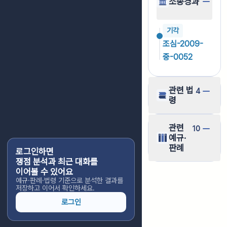
소송경과
기각
조심-2009-
중-0052
관련 법
4
령
관련
10
예규·
판례
로그인하면
쟁점 분석과 최근 대화를
이어볼 수 있어요
예규·판례·법령 기준으로 분석한 결과를
저장하고 이어서 확인하세요.
로그인