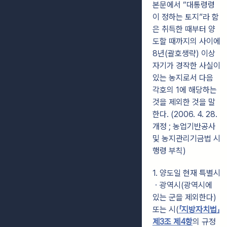
본문에서 “대통령령
이 정하는 토지”라 함
은 취득한 때부터 양
도할 때까지의 사이에
8년(괄호생략) 이상
자기가 경작한 사실이
있는 농지로서 다음
각호의 1에 해당하는
것을 제외한 것을 말
한다. (2006. 4. 28.
개정 ; 농업기반공사
및 농지관리기금법 시
행령 부칙)
1. 양도일 현재 특별시
ㆍ광역시(광역시에
있는 군을 제외한다)
또는 시(
「지방자치법」
제3조 제4항
의 규정