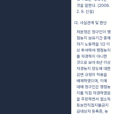
것을 말한다. (2006.
2. 9. 신설)
다. 사실관계 및 판단
처분청은 청구인이 쟁
점농지 보유기간 중에
자기 노동력을 1/2 이
상 투여하여 쟁점농지
를 자경하지 아니한
것으로 보아 8년 이상
자경농지 양도에 대한
감면 규정의 적용을
배제하였으며, 이에
대해 청구인은 쟁점농
지를 직접 자경하였음
을 주장하면서 쌀소득
등보전직접지불금지
급대상자 등록증, 농