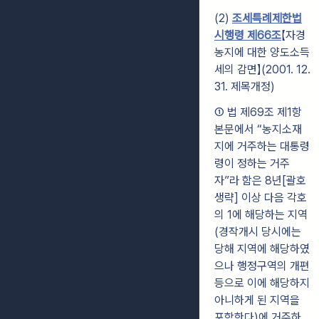
(2)
조세특례제한법
시행령 제66조
【자경
농지에 대한 양도소득
세의 감면】(2001. 12.
31. 제목개정)
① 법 제69조 제1항
본문에서 “농지소재
지에 거주하는 대통령
령이 정하는 거주
자”라 함은 8년[괄호
생략] 이상 다음 각호
의 1에 해당하는 지역
(경작개시 당시에는
당해 지역에 해당하였
으나 행정구역의 개편
등으로 이에 해당하지
아니하게 된 지역을
포함한다)에 거주하