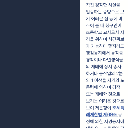
직접 경작한 사실을
입증하는 증빙으로 보
기 어려운 점 등에 비
추어 볼 때 청구인이
초등학교 교사로서 자
경을 위하여 시간확보
가 가능하다 할지라도
쟁점농지에서 농작물
경작이나 다년생식물
의 재배에 상시 종사
하거나 농작업의 2분
의 1 이상을 자기의 노
동력에 의하여 경작
또는 재배한 것으로
보기는 어려운 것으로
보여 처분청이
조세특
례제한법 제69조
규
정에 의한 자경농지에