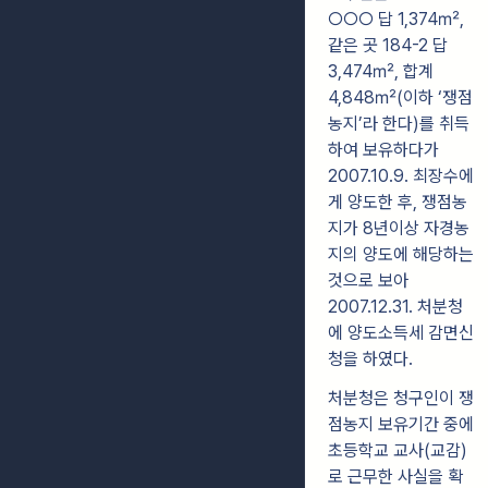
○○○ 답 1,374㎡,
같은 곳 184-2 답
3,474㎡, 합계
4,848㎡(이하 ‘쟁점
농지’라 한다)를 취득
하여 보유하다가
2007.10.9. 최장수에
게 양도한 후, 쟁점농
지가 8년이상 자경농
지의 양도에 해당하는
것으로 보아
2007.12.31. 처분청
에 양도소득세 감면신
청을 하였다.
처분청은 청구인이 쟁
점농지 보유기간 중에
초등학교 교사(교감)
로 근무한 사실을 확