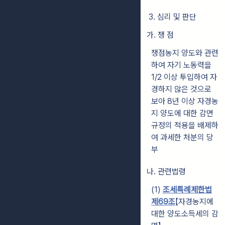
3. 심리 및 판단
가. 쟁 점
쟁점농지 양도와 관련
하여 자기 노동력을
1/2 이상 투입하여 자
경하지 않은 것으로
보아 8년 이상 자경농
지 양도에 대한 감면
규정의 적용을 배제하
여 과세한 처분의 당
부
나. 관련법령
(1)
조세특례제한법
제69조
【자경농지에
대한 양도소득세의 감