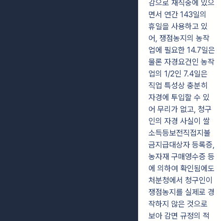
감으로 재직중에 있으
면서 연간 143일의
휴일을 사용하고 있
어, 쟁점농지의 농작
업에 필요한 14.7일은
물론 자경요건인 농작
업의 1/2인 7.4일은
직업 특성상 충분히
자경에 투입할 수 있
어 무리가 없고, 청구
인의 자경 사실이 쌀
소득등보전직접지불
금지급대상자 등록증,
농자재 구매영수증 등
에 의하여 확인됨에도
처분청에서 청구인이
쟁점농지를 실제로 경
작하지 않은 것으로
보아 감면 규정의 적