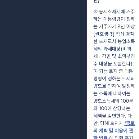
면】
① 농지소재지에 거주
하는 대통령령이 정하
는 거주자가 8년 이상
[괄호생략] 직접 경작
한 토지로서 농업소득
세의 과세대상(비과
세ㆍ감면 및 소액부징
수 대상을 포함한다)
이 되는 토지 중 대통
령령이 정하는 토지의
양도로 인하여 발생하
는 소득에 대하여는
양도소득세의 100분
의 100에 상당하는
세액을 감면한다. 다
만, 당해 토지가
「국토
의 계획 및 이용에 관
한 법률」
에 의한 주거