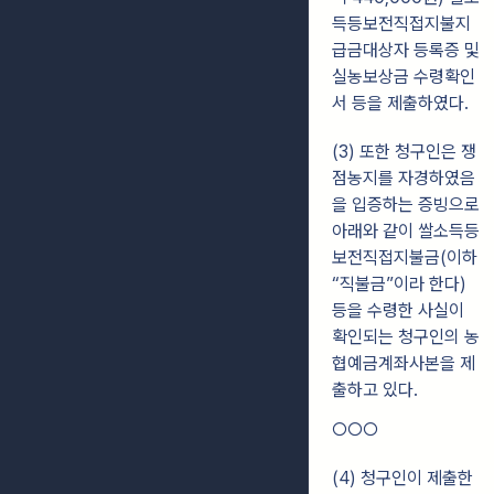
득등보전직접지불지
급금대상자 등록증 및
실농보상금 수령확인
서 등을 제출하였다.
(3) 또한 청구인은 쟁
점농지를 자경하였음
을 입증하는 증빙으로
아래와 같이 쌀소득등
보전직접지불금(이하
“직불금”이라 한다)
등을 수령한 사실이
확인되는 청구인의 농
협예금계좌사본을 제
출하고 있다.
○○○
(4) 청구인이 제출한