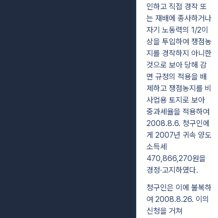
인하고 직접 경작 또
는 재배에 종사하거나
자기 노동력의 1/2이
상을 투입하여 쟁점농
지를 경작하지 아니한
것으로 보아 당해 감
면 규정의 적용을 배
제하고 쟁점농지를 비
사업용 토지로 보아
중과세율을 적용하여
2008.8.6. 청구인에
게 2007년 귀속 양도
소득세
470,866,270원을
경정·고지하였다.
청구인은 이에 불복하
여 2008.8.26. 이의
신청을 거쳐