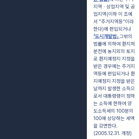
지역ㆍ상업지역 및 공
업지역(이하 이 조에
서 “주거지역등”이라
한다)에 편입되거나
「도시개발법」
그밖의
법률에 의하여 환지처
분전에 농지외의 토지
로 환지예정지 지정을
받은 경우에는 주거지
역등에 편입되거나 환
지예정지 지정을 받은
날까지 발생한 소득으
로서 대통령령이 정하
는 소득에 한하여 양
도소득세의 100분의
100에 상당하는 세액
을 감면한다.
(2005.12.31. 개정)