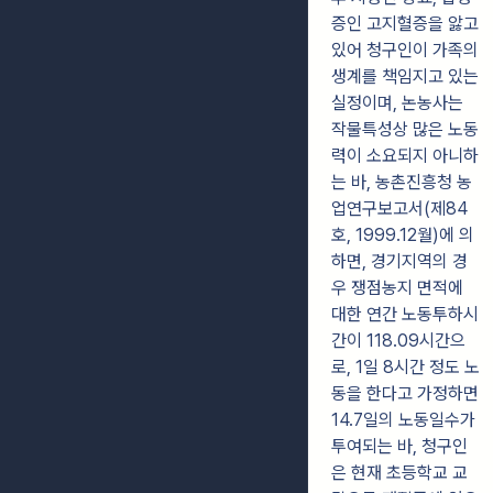
증인 고지혈증을 앓고
있어 청구인이 가족의
생계를 책임지고 있는
실정이며, 논농사는
작물특성상 많은 노동
력이 소요되지 아니하
는 바, 농촌진흥청 농
업연구보고서(제84
호, 1999.12월)에 의
하면, 경기지역의 경
우 쟁점농지 면적에
대한 연간 노동투하시
간이 118.09시간으
로, 1일 8시간 정도 노
동을 한다고 가정하면
14.7일의 노동일수가
투여되는 바, 청구인
은 현재 초등학교 교