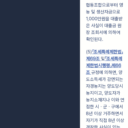
협동조합으로부터 영
농 및 생산자금으로
1,000만원을 대출받
은 사실이 대출금 원
장 조회서에 의하여
확인된다.
(5)
「조세특례제한법」
제69조
및
「조세특례
제한법시행령」제66
조
규정에 의하면, 양
도소득세가 감면되는
자경농지는 양도당시
농지이고, 양도자가
농지소재지나 이와 연
접한 시ㆍ군ㆍ구에서
8년 이상 거주하면서
자기가 직접 8년 이상
경작한 사실이 있는