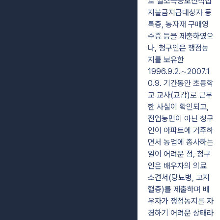
로 쌀소득등보전직접
지불금지급대상자 등
록증, 농자재 구매영
수증 등을 제출하였으
나, 청구인은 쟁점농
지를 보유한
1996.9.2.∼2007.1
0.9. 기간동안 초등학
교 교사(교감)로 근무
한 사실이 확인되고,
전업농민이 아닌 청구
인이 아파트에 거주하
면서 농업에 종사하는
일이 어려운 점, 청구
인은 배우자의 의료
소견서(당뇨병, 고지
혈증)를 제출하며 배
우자가 쟁점농지를 자
경하기 어려운 상태라