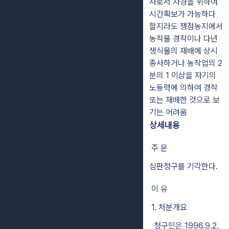
사로서 자경을 위하여
시간확보가 가능하다
할지라도 쟁점농지에서
농작물 경작이나 다년
생식물의 재배에 상시
종사하거나 농작업의 2
분의 1 이상을 자기의
노동력에 의하여 경작
또는 재배한 것으로 보
기는 어려움
상세내용
주 문
심판청구를 기각한다.
이 유
1. 처분개요
청구인은 1996.9.2.