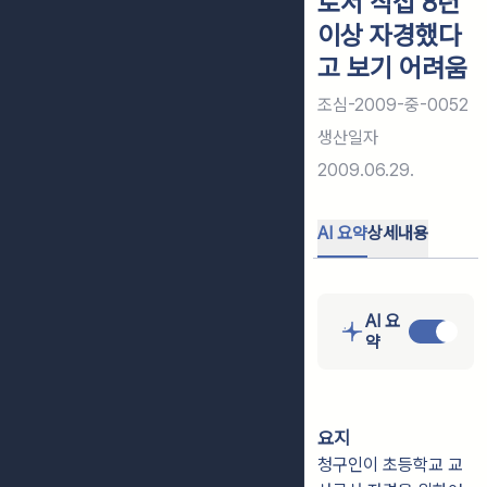
로서 직접 8년
이상 자경했다
고 보기 어려움
조심-2009-중-0052
생산일자
2009.06.29.
AI 요약
상세내용
AI 요
약
요지
청구인이 초등학교 교