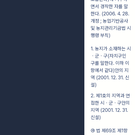
면서 경작한 자를 말
한다. (2006. 4. 28.
개정 ; 농업기반공사
및 농지관리기금법 시
행령 부칙)
1. 농지가 소재하는 시
ㆍ군ㆍ구(자치구인
구를 말한다. 이하 이
항에서 같다)안의 지
역 (2001. 12. 31. 신
설)
2. 제1호의 지역과 연
접한 시ㆍ군ㆍ구안의
지역 (2001. 12. 31.
신설)
④ 법 제69조 제1항