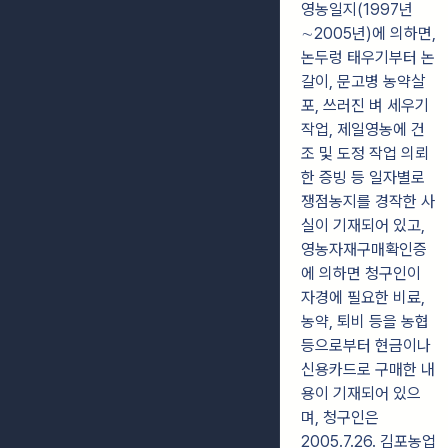
영농일지(1997년
∼2005년)에 의하면,
논두렁 태우기부터 논
갈이, 문고병 농약살
포, 쓰러진 벼 세우기
작업, 제일영농에 건
조 및 도정 작업 의뢰
한 증빙 등 일자별로
쟁점농지를 경작한 사
실이 기재되어 있고,
영농자재구매확인증
에 의하면 청구인이
자경에 필요한 비료,
농약, 퇴비 등을 농협
등으로부터 현금이나
신용카드로 구매한 내
용이 기재되어 있으
며, 청구인은
2005.7.26. 김포농업