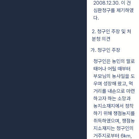
2008.12.30. 이 건
심판청구를 제기하였
다.
2. 청구인 주장 및 처
분청 의견
가. 청구인 주장
청구인은 농민의 딸로
태어나 어릴 때부터
부모님의 농사일을 도
우며 성장해 왔고, 먹
거리를 내손으로 마련
하고자 하는 소망과
농지소재지에서 정착
하기 위해 쟁점농지를
취득하였으며, 쟁점농
지소재지는 청구인의
거주지로부터 6㎞,