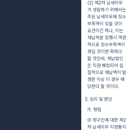
(2) 제2차 납세의무
가 성립하기 위해서는
주된 납세의무에 징수
부족액이 있을 것이
요건이긴 하나, 이는
체납처분 집행시 객관
적으로 징수부족액이
생길 것이면 족하다
할 것인바, 체납법인
은 직권 폐업되어 실
질적으로 체납액이 발
생한 이상 이 경우 해
당한다 할 것이다.
3. 심리 및 판단
가. 쟁점
① 청구인에 대한 제2
차 납세의무 지정통지