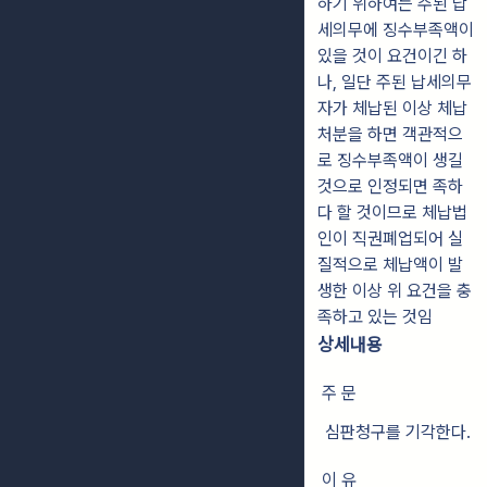
하기 위하여는 주된 납
세의무에 징수부족액이
있을 것이 요건이긴 하
나, 일단 주된 납세의무
자가 체납된 이상 체납
처분을 하면 객관적으
로 징수부족액이 생길
것으로 인정되면 족하
다 할 것이므로 체납법
인이 직권폐업되어 실
질적으로 체납액이 발
생한 이상 위 요건을 충
족하고 있는 것임
상세내용
주 문
심판청구를 기각한다.
이 유