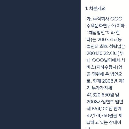
1. 처분개요
가. 주식회사 ○○○
주택문화연구소(이하
“체납법인”이라 한
다)는 2007.7.5.(동
법인의 최초 성립일은
2001.10.22.이다)부
터 ○○○빌딩에서 서
비스(지하수탐사)업
을 영위해 온 법인으
로, 현재 2008년 제1
기 부가가치세
41,320,650원 및
2008사업연도 법인
세 854,100원 합계
42,174,750원을 체
납하고 있는 상태이