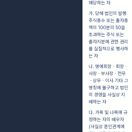
해당하는 자
가. 당해 법인의 발행
주식총수 또는 출자총
액의 100분의 50을
초과하는 주식 또는
출자지분에 관한 권리
를 실질적으로 행사하
는 자
나. 명예회장ㆍ회장ㆍ
사장ㆍ부사장ㆍ전무
ㆍ상무ㆍ이사 기타 그
명칭에 불구하고 법인
의 경영을 사실상 지
배하는 자
다. 가목 및 나목에 규
정하는 자의 배우자
(사실상 혼인관계에