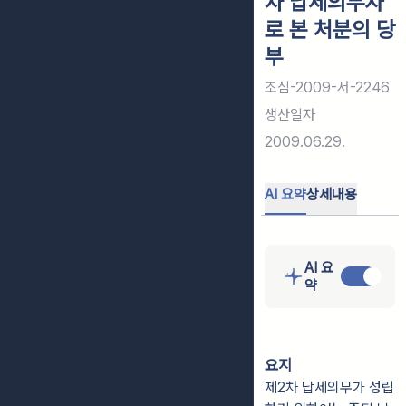
차 납세의무자
로 본 처분의 당
부
조심-2009-서-2246
생산일자
2009.06.29.
AI 요약
상세내용
AI 요
약
요지
제2차 납세의무가 성립