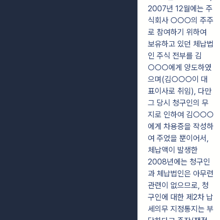
2007년 12월에는 주
식회사 ○○○의 주주
로 참여하기 위하여
보유하고 있던 체납법
인 주식 전부를 김
○○○에게 양도하였
으며(김○○○이 대
표이사로 취임), 다만
그 당시 청구인의 무
지로 인하여 김○○○
에게 차용증을 작성하
여 주었을 뿐이어서,
체납액이 발생한
2008년에는 청구인
과 체납법인은 아무런
관련이 없으므로, 청
구인에 대한 제2차 납
세의무 지정통지는 부