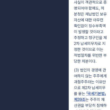
사실이 객관적으로 증
명되어야 함에도, 처
분청은 체납법인 보유
자산에 대한 아무런
확인없이 징수부족액
이 발생할 것이라고
추정하고 청구인을 제
2차 납세의무자로 지
정한 것이므로 이는
적법절차를 위반한 부
당한 처분이다.
(3) 법인의 경영에 관
여하지 않는 주주에게
과점주주라는 이유만
으로 제2차 납세의무
를 묻는
「국세기본법」
제39조
는 주주의 재
산권을 부당히 침해하