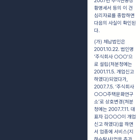
2007년 주식변동상
황명세서 등의 이 건
심리자료를 종합하면
다음의 사실이 확인된
다.
(가) 체납법인은
2001.10.22. 법인명
‘주식회사 ○○○’으
로 설립(처분청에는
2001.11.5. 개업신고
하였다)되었다가,
2007.7.5. ‘주식회사
○○○주택문화연구
소’로 상호변경(처분
청에는 2007.7.11. 대
표자 김○○○이 개업
신고 하였다)을 하면
서 업종에 서비스(지
하수탐사)업을 추가