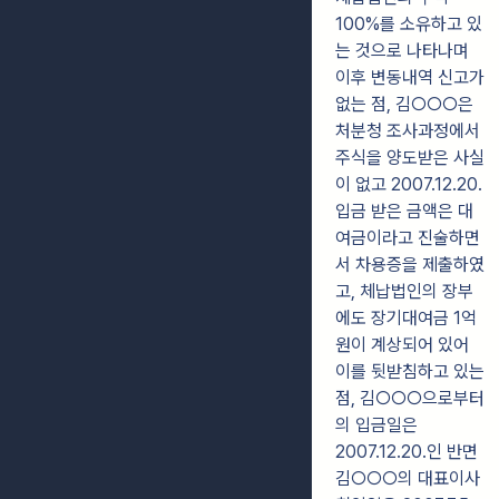
100%를 소유하고 있
는 것으로 나타나며
이후 변동내역 신고가
없는 점, 김○○○은
처분청 조사과정에서
주식을 양도받은 사실
이 없고 2007.12.20.
입금 받은 금액은 대
여금이라고 진술하면
서 차용증을 제출하였
고, 체납법인의 장부
에도 장기대여금 1억
원이 계상되어 있어
이를 뒷받침하고 있는
점, 김○○○으로부터
의 입금일은
2007.12.20.인 반면
김○○○의 대표이사