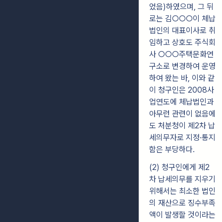
었음)하였으며, 그 뒤
로는 김○○○이 체납
법인의 대표이사로 취
임하고 상호도 주식회
사 ○○○주택문화연
구소로 변경하여 운영
하여 왔는 바, 이와 같
이 청구인은 2008사
업연도에 체납법인과
아무런 관련이 없음에
도 처분청이 제2차 납
세의무자로 지정·통지
함은 부당하다.
(2) 청구인에게 제2
차 납세의무를 지우기
위해서는 최소한 법인
의 재산으로 징수부족
액이 발생할 것이라는