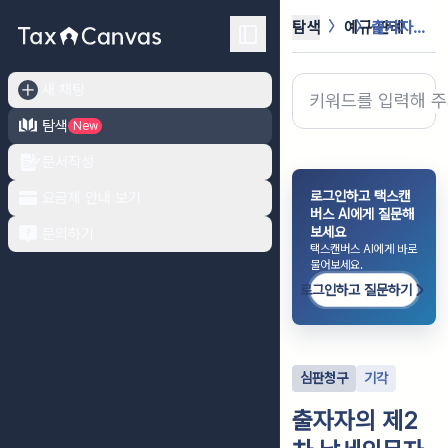
탐색
예규·판례
출자자의 제2차 납세의무자로 본 처분...
새 채팅
탐색
New
문서작성
로그인하고 택스캔
요금제 안내 보기
버스 AI에게 질문해
보세요
문의하기
택스캔버스 AI에게 바로
물어보세요.
로그인하고 질문하기
심판청구
기각
출자자의 제2