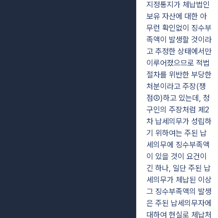
지정통지가 체납법인
보유 자산에 대한 아
무런 확인없이 징수부
족액이 발생할 것이라
고 추정한 상태에서만
이루어졌으므로 적법
절차를 위반한 부당한
처분이라고 주장(쟁
점②)하고 있는데, 청
구인의 주장처럼 제2
차 납세의무가 성립하
기 위하여는 주된 납
세의무에 징수부족액
이 있을 것이 요건이
긴 하나, 일단 주된 납
세의무가 체납된 이상
그 징수부족액의 발생
은 주된 납세의무자에
대하여 현실로 체납처