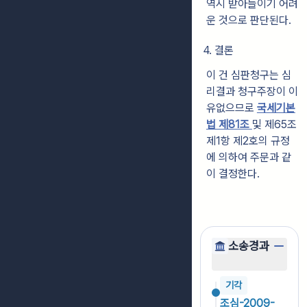
역시 받아들이기 어려
운 것으로 판단된다.
4. 결론
이 건 심판청구는 심
리결과 청구주장이 이
유없으므로
국세기본
법 제81조
및 제65조
제1항 제2호의 규정
에 의하여 주문과 같
이 결정한다.
소송경과
기각
조심-2009-