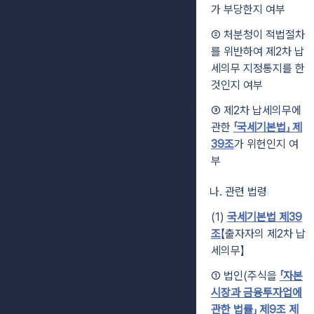
가 부당한지 여부
② 처분청이 적법절차
를 위반하여 제2차 납
세의무 지정통지를 한
것인지 여부
③ 제2차 납세의무에
관한
「국세기본법」 제
39조
가 위헌인지 여
부
나. 관련 법령
(1)
국세기본법 제39
조
【출자자의 제2차 납
세의무】
① 법인(주식을
「자본
시장과 금융투자업에
관한 법률」 제9조 제