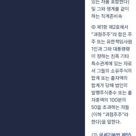
있는 자를 포함한다)
및 그와 생계를 같이
하는 직계존비속
② 제1항 제2호에서
“과점주주”라 함은 주
주 또는 유한책임사원
1인과 그와 대통령령
이 정하는 친족 기타
특수관계에 있는 자로
서 그들의 소유주식의
합계 또는 출자액의
합계가 당해 법인의
발행주식총수 또는 출
자총액의 100분의
50을 초과하는 자들
(이하 “과점주주”라
한다)을 말한다.
(2)
국세기본법 제55