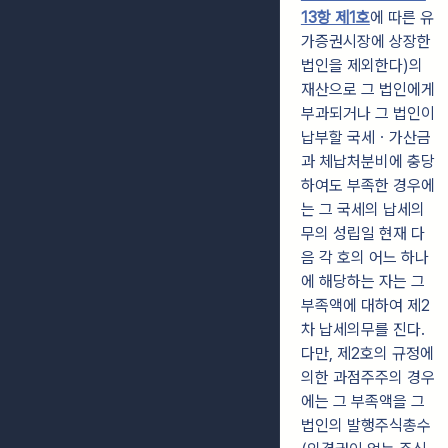
13항 제1호
에 따른 유
가증권시장에 상장한
법인을 제외한다)의
재산으로 그 법인에게
부과되거나 그 법인이
납부할 국세ㆍ가산금
과 체납처분비에 충당
하여도 부족한 경우에
는 그 국세의 납세의
무의 성립일 현재 다
음 각 호의 어느 하나
에 해당하는 자는 그
부족액에 대하여 제2
차 납세의무를 진다.
다만, 제2호의 규정에
의한 과점주주의 경우
에는 그 부족액을 그
법인의 발행주식총수