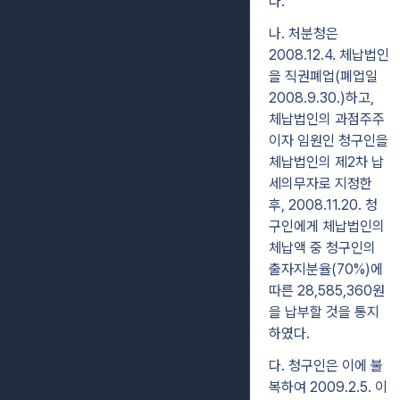
다.
나. 처분청은
2008.12.4. 체납법인
을 직권폐업(폐업일
2008.9.30.)하고,
체납법인의 과점주주
이자 임원인 청구인을
체납법인의 제2차 납
세의무자로 지정한
후, 2008.11.20. 청
구인에게 체납법인의
체납액 중 청구인의
출자지분율(70%)에
따른 28,585,360원
을 납부할 것을 통지
하였다.
다. 청구인은 이에 불
복하여 2009.2.5. 이