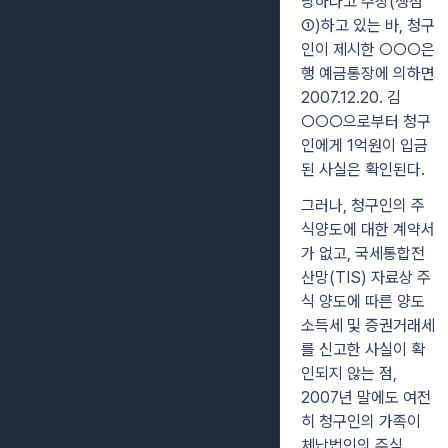
당하다고 주장(쟁점
①)하고 있는 바, 청구
인이 제시한 ○○○은
행 예금통장에 의하면
2007.12.20. 김
○○○으로부터 청구
인에게 1억원이 입금
된 사실은 확인된다.
그러나, 청구인의 주
식양도에 대한 계약서
가 없고, 국세통합전
산망(TIS) 자료상 주
식 양도에 따른 양도
소득세 및 증권거래세
를 신고한 사실이 확
인되지 않는 점,
2007년 말에도 여전
히 청구인의 가족이
체납법인의 주식