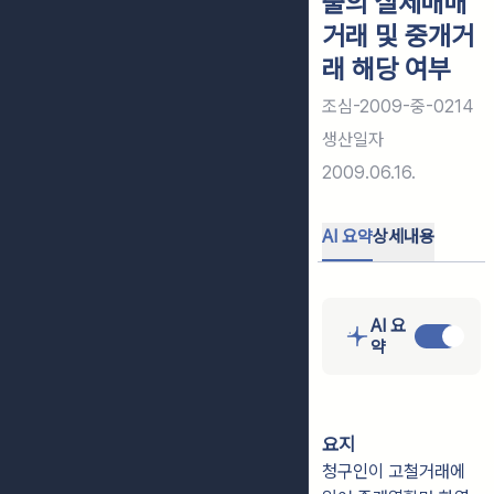
출의 실제매매
거래 및 중개거
래 해당 여부
조심-2009-중-0214
생산일자
2009.06.16.
AI 요약
상세내용
AI 요
약
요지
청구인이 고철거래에