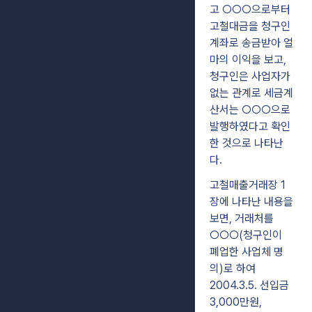
고 ○○○으로부터
고철대금을 청구인
계좌로 송금받아 얼
마의 이익을 보고,
청구인은 사업자가
없는 관계로 세금계
산서는 ○○○으로
발행하였다고 확인
한 것으로 나타난
다.
고철매출거래장 1
장에 나타난 내용을
보면, 거래처를
○○○(청구인이
폐업한 사업체 명
의)로 하여
2004.3.5. 선입금
3,000만원,