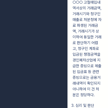
○○○ 고철매입내
역서상의 거래금액,
거래시기와 청구인
매출로 처분청에 자
료 파생된 거래금
액, 거래시기가 상
이하여 동일한 거래
로 판단하기 어렵
고, 청구인 계좌로
입금된 쟁점금액을
경인폐차산업에 지
급한 증빙으로 제출
된 입금표 등 관련
증빙으로는 금융거
래내역이 확인되지
아니하여 이 건 처
분은 정당하다.
3. 심리 및 판단