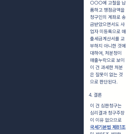
○○○에 고철을 납
품하고 쟁점금액을
청구인의 계좌로 송
금받았으면서도 사
업자 미등록으로 매
출세금계산서를 교
부하지 아니한 것에
대하여, 처분청이
매출누락으로 보이
이 건 과세한 처분
은 잘못이 없는 것
으로 판단된다.
4. 결론
이 건 심판청구는
심리결과 청구주장
이 이유 없으므로
국세기본법 제81조