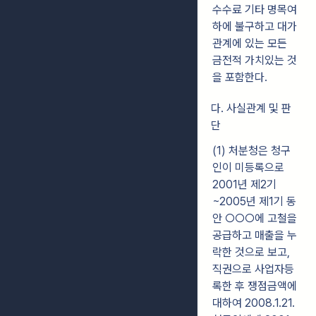
수수료 기타 명목여
하에 불구하고 대가
관계에 있는 모든
금전적 가치있는 것
을 포함한다.
다. 사실관계 및 판
단
(1) 처분청은 청구
인이 미등록으로
2001년 제2기
~2005년 제1기 동
안 ○○○에 고철을
공급하고 매출을 누
락한 것으로 보고,
직권으로 사업자등
록한 후 쟁점금액에
대하여 2008.1.21.