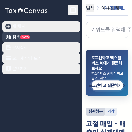
탐색
예규·판례
고철 매입・매출의 실제매매거래 및 중...
새 채팅
탐색
New
문서작성
로그인하고 택스캔
요금제 안내 보기
버스 AI에게 질문해
보세요
문의하기
택스캔버스 AI에게 바로
물어보세요.
로그인하고 질문하기
심판청구
기각
고철 매입・매