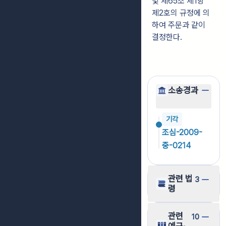
및 제65조 제1항
제2호의 규정에 의
하여 주문과 같이
결정한다.
소송경과
기각
조심-2009-
중-0214
관련 법
3
령
관련
10