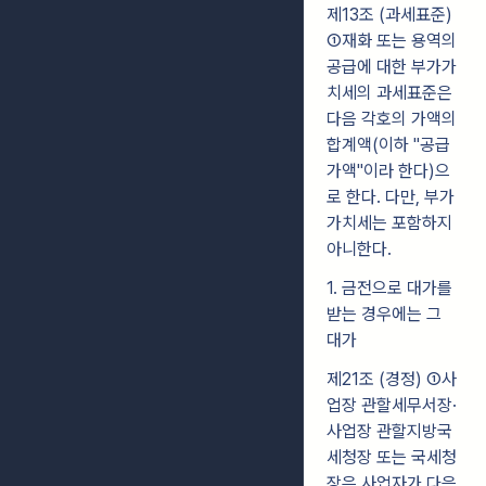
제13조 (과세표준)
①재화 또는 용역의
공급에 대한 부가가
치세의 과세표준은
다음 각호의 가액의
합계액(이하 "공급
가액"이라 한다)으
로 한다. 다만, 부가
가치세는 포함하지
아니한다.
1. 금전으로 대가를
받는 경우에는 그
대가
제21조 (경정)
①사
업장 관할세무서장·
사업장 관할지방국
세청장 또는 국세청
장은 사업자가 다음