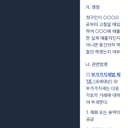
가. 쟁점
청구인이 ○○○으
로부터 고철을 매입
하여 ○○○에 매출
한 실제 매출자인지
아니면 중간자적 역
할만 하였는지 여부
나. 관련법령
○
부가가치세법 제
1조
(과세대상)
①
부가가치세는 다음
각호의 거래에 대하
여 부과한다.
1. 재화 또는 용역의
공급