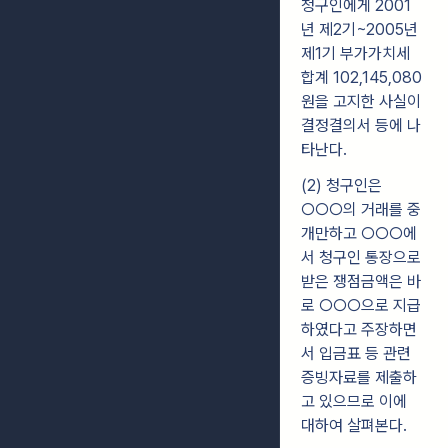
청구인에게 2001
년 제2기~2005년
제1기 부가가치세
합계 102,145,080
원을 고지한 사실이
결정결의서 등에 나
타난다.
(2) 청구인은
○○○의 거래를 중
개만하고 ○○○에
서 청구인 통장으로
받은 쟁점금액은 바
로 ○○○으로 지급
하였다고 주장하면
서 입금표 등 관련
증빙자료를 제출하
고 있으므로 이에
대하여 살펴본다.