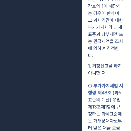
각호의 1에 해당하
는 경우에 한하여
그 과세기간에 대한
부가가치세의 과세
표준과 납부세액 또
는 환급세액을 조사
에 의하여 경정한
다.
1. 확정신고를 하지
아니한 때
○
부가가치세법 시
행령 제48조
(과세
표준의 계산)
①법
제13조제1항에 규
정하는 과세표준에
는 거래상대자로부
터 받은 대금·요금·