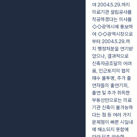
여 2004.5.29.까지
의료기관 설립공사를
착공하겠다는 의사를
◇◇광역시에 통보하
여 ◇◇광역시장으로
부터 2004.5.29.까
지 행정처분을 연기받
았으나, 결과적으로
신축자금조달의 어려
움, 인근토지의 협의
매수 불투명, 추가 출
연자들의 출연기피,
출연 및 추가 취득한
부동산만으로는 의료
기관 신축이 불가능하
다는 점 등 여러 가지
문제점이 빠른 시일내
에 해소되지 못함에
따라 당초 약속한