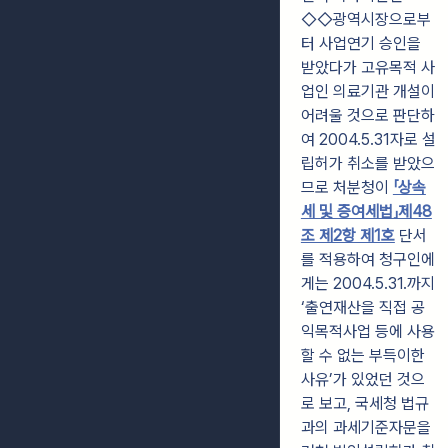
◇◇광역시장으로부
터 사업연기 승인을
받았다가 고유목적 사
업인 의료기관 개설이
어려울 것으로 판단하
여 2004.5.31자로 설
립허가 취소를 받았으
므로 처분청이
「상속
세 및 증여세법」제48
조 제2항 제1호
단서
를 적용하여 청구인에
게는 2004.5.31.까지
‘출연재산을 직접 공
익목적사업 등에 사용
할 수 없는 부득이한
사유’가 있었던 것으
로 보고, 국세청 법규
과의 과세기준자문을