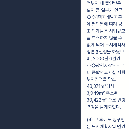
업부지 내 출연받은
토지 중 일부가 인근
◇◇1택지개발지구
에 편입됨에 따라 당
초 인가받은 사업규모
를 축소하지 않을 수
없게 되어 도시계획사
업변경신청을 하였으
며, 2000년 6월경
◇◇광역시장으로부
터 종합의료시설 시행
부지면적을 당초
43,371㎡에서
3,949㎡ 축소된
39,422㎡ 으로 변경
결정을 받게되었다.
(4) 그 후에도 청구인
은 도시계획사업 변경