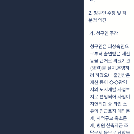
2. 청구인 주장 및 처
분청 의견
가. 청구인 주장
청구인은 피상속인으
로부터 출연받은 재산
등을 근거로 의료기관
(병원)을 설치
․
운영하
려 하였으나 출연받은
재산 등이 ◇◇광역
시의 도시개발 사업부
지로 편입되어 사업이
지연되던 중 타인 소
유의 인근토지 매입문
제, 사업규모 축소문
제, 병원 신축자금 조
달문제 등으로 난항을