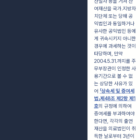
산절차 등을 거쳐 잔
여재산을 국가
․
지방자
치단체 또는 당해 공
익법인과 동일하거나
유사한 공익법인 등에
게 귀속시키지 아니한
경우에 과세하는 것이
타당하며, 만약
2004.5.31.까지를 주
무부장관이 인정한 사
용기간으로 볼 수 없
는 상당한 사유가 있
어
「상속세 및 증여세
법」제48조 제2항 제1
호
의 규정에 의하여
증여세를 부과하여야
한다면, 각각의 출연
재산을 의료법인이 취
득한 날로부터 3년이