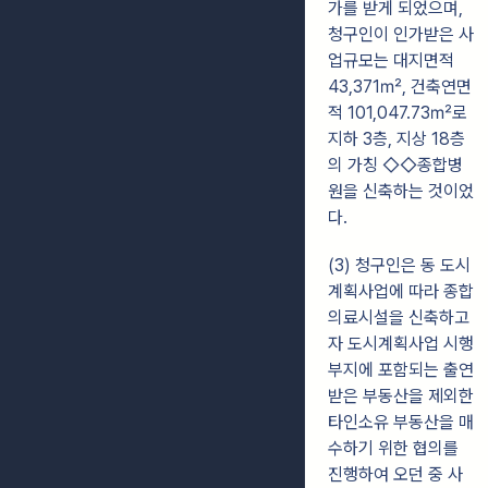
가를 받게 되었으며,
청구인이 인가받은 사
업규모는 대지면적
43,371㎡, 건축연면
적 101,047.73㎡로
지하 3층, 지상 18층
의 가칭 ◇◇종합병
원을 신축하는 것이었
다.
(3) 청구인은 동 도시
계획사업에 따라 종합
의료시설을 신축하고
자 도시계획사업 시행
부지에 포함되는 출연
받은 부동산을 제외한
타인소유 부동산을 매
수하기 위한 협의를
진행하여 오던 중 사