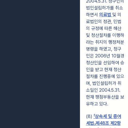
2004.5.31. 청구인의
법인설립허가를 취소
하면서
의료법
및 의
료법인의 정관, 민법
의 규정에 따른 해산
및 청산절차를 이행하
라는 취지의 행정처분
명령을 하였고, 청구
인은 2006년 10월경
청산인을 선임하여 승
인을 받고 현재 청산
절차를 진행중에 있으
며, 법인설립허가 취
소일인 2004.5.31.
현재 쟁점부동산을 보
유하고 있다.
(8)
「상속세 및 증여
세법」제48조 제2항