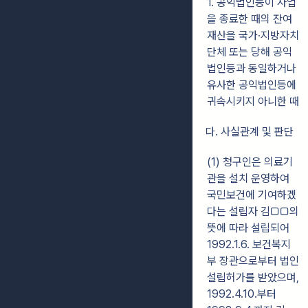
1. 공익법인등이 사업
을 종료한 때의 잔여
재산을 국가·지방자치
단체 또는 당해 공익
법인등과 동일하거나
유사한 공익법인등에
귀속시키지 아니한 때
다. 사실관계 및 판단
(1) 청구인은 의료기
관을 설치 운영하여
국민보건에 기여하겠
다는 설립자 김□□의
뜻에 따라 설립되어
1992.1.6. 보건복지
부 장관으로부터 법인
설립허가를 받았으며,
1992.4.10.부터