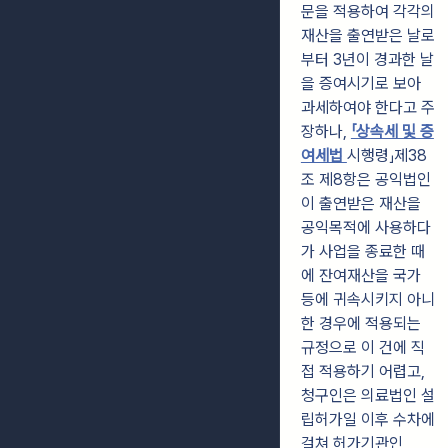
문을 적용하여 각각의
재산을 출연받은 날로
부터 3년이 경과한 날
을 증여시기로 보아
과세하여야 한다고 주
장하나,
「상속세 및 증
여세법
시행령」제38
조 제8항은 공익법인
이 출연받은 재산을
공익목적에 사용하다
가 사업을 종료한 때
에 잔여재산을 국가
등에 귀속시키지 아니
한 경우에 적용되는
규정으로 이 건에 직
접 적용하기 어렵고,
청구인은 의료법인 설
립허가일 이후 수차에
걸쳐 허가기관인