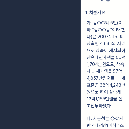
1. 처분개요
가. 김○○외 5인(이
하 “김○○등”이라 한
다)은 2007.2.15. 피
상속인 김□□의 사망
으로 상속이 개시되어
상속재산가액을 50억
1,704만원으로, 상속
세 과세가액을 57억
4,857만원으로, 과세
표준을 38억4,243만
원으로 하여 상속세
12억1,155만원을 신
고납부하였다.
나. 처분청은 ◇◇지
방국세청장(이하 “조