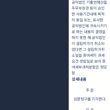
공익법인 기출연재산을
주무부장관 등이 승인
한 사용기간내에 목적
의 동일 또는, 유사한
공익법인에 귀속시키기
로 하는 내용의 결정을
하지 못한 채 공익법인
이 설립허가가 취소되
었다면 그 설립허가취
소일을 증여세의 과세
요건 성립일로 보아 증
여세부과처분함은 정당
함
상세내용
주 문
심판청구를 기각한다.
이 유