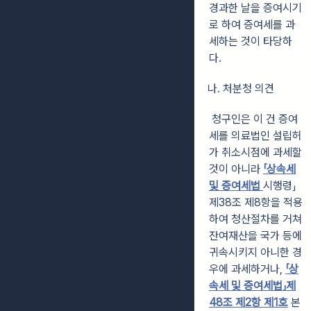
경과한 날을 증여시기
로 하여 증여세를 과
세하는 것이 타당하
다.
나. 처분청 의견
청구인은 이 건 증여
세를 의료법인 설립허
가 취소시점에 과세할
것이 아니라
「상속세
및 증여세법
시행령」
제38조 제8항을 적용
하여 청산절차를 거쳐
잔여재산을 국가 등에
귀속시키지 아니한 경
우에 과세하거나,
「상
속세 및 증여세법」제
48조 제2항 제1호
본