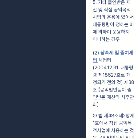
5. 기타 출연받은 재
산 및 직접 공익목적
사업의 운용에 있어서
대통령령이 정하는 바
에 의하여 운용하지
아니하는 경우
(2)
상속세 및 증여세
법
시행령
(2004.12.31. 대통령
령 제18627호로 개
정되기 전의 것) 제38
조 【공익법인등이 출
연받은 재산의 사후관
리】
② 법 제48조제2항제
1호에서 직접 공익목
적사업에 사용하는 것
은 공익법인등의 정관