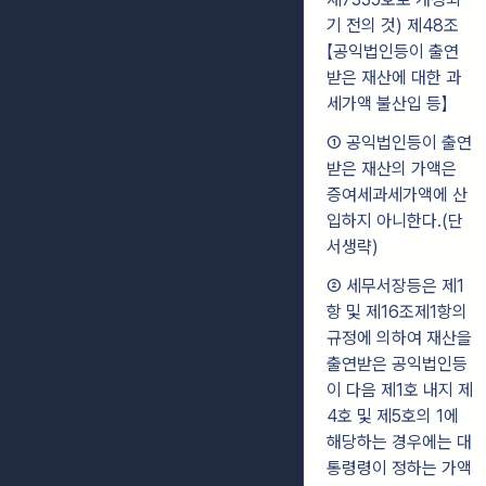
기 전의 것) 제48조
【공익법인등이 출연
받은 재산에 대한 과
세가액 불산입 등】
① 공익법인등이 출연
받은 재산의 가액은
증여세과세가액에 산
입하지 아니한다.(단
서생략)
② 세무서장등은 제1
항 및 제16조제1항의
규정에 의하여 재산을
출연받은 공익법인등
이 다음 제1호 내지 제
4호 및 제5호의 1에
해당하는 경우에는 대
통령령이 정하는 가액