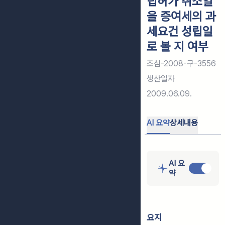
립허가 취소일
을 증여세의 과
세요건 성립일
로 볼 지 여부
조심-2008-구-3556
생산일자
2009.06.09.
AI 요약
상세내용
AI 요
약
요지