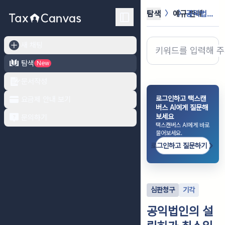
탐색
예규·판례
공익법인의 설립허가 취소일을 증여세의...
새 채팅
탐색
New
문서작성
로그인하고 택스캔
요금제 안내 보기
버스 AI에게 질문해
보세요
문의하기
택스캔버스 AI에게 바로
물어보세요.
로그인하고 질문하기
심판청구
기각
공익법인의 설