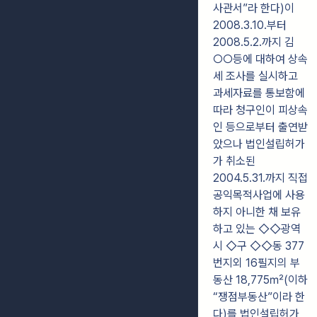
사관서”라 한다)이
2008.3.10.부터
2008.5.2.까지 김
○○등에 대하여 상속
세 조사를 실시하고
과세자료를 통보함에
따라 청구인이 피상속
인 등으로부터 출연받
았으나 법인설립허가
가 취소된
2004.5.31.까지 직접
공익목적사업에 사용
하지 아니한 채 보유
하고 있는 ◇◇광역
시 ◇구 ◇◇동 377
번지외 16필지의 부
동산 18,775㎡(이하
“쟁점부동산”이라 한
다)를 법인설립허가