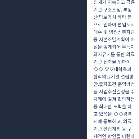
침체가 지속되고 금융
기관 구조조정, 부동
산 담보가치 하락 등
으로 인하여 편입토지
매수 및 병원신축자금
등 자본조달계획이 차
질을 빚게되어 부득이
외자유치를 통한 의료
기관 신축을 위하여
◇◇ ▽▽대학측과
합작의료기관 설립방
안
․
출자조건
․
운영방법
등 사업추진일정을 수
차례에 걸쳐 협의하는
등 최대한 노력을 하
고 있음을 ◇◇광역
시에 통보하고, 의료
기관 설립계획 등 구
체적인 방안을 마련하