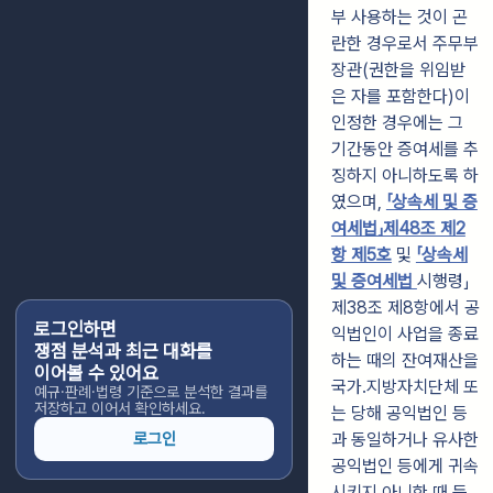
부 사용하는 것이 곤
란한 경우로서 주무부
장관(권한을 위임받
은 자를 포함한다)이
인정한 경우에는 그
기간동안 증여세를 추
징하지 아니하도록 하
였으며,
「상속세 및 증
여세법」제48조 제2
항 제5호
및
「상속세
및 증여세법
시행령」
제38조 제8항에서 공
로그인하면
익법인이 사업을 종료
쟁점 분석과 최근 대화를
하는 때의 잔여재산을
이어볼 수 있어요
국가
․
지방자치단체 또
예규·판례·법령 기준으로 분석한 결과를
저장하고 이어서 확인하세요.
는 당해 공익법인 등
로그인
과 동일하거나 유사한
공익법인 등에게 귀속
시키지 아니한 때 등