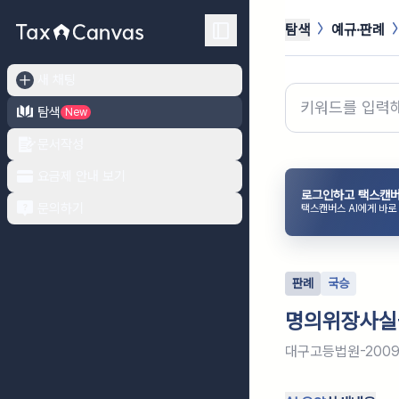
탐색
예규·판례
새 채팅
탐색
New
문서작성
요금제 안내 보기
로그인하고 택스캔버
문의하기
택스캔버스 AI에게 바로
판례
국승
명의위장사실을
대구고등법원-2009