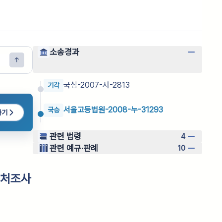
소송경과
국심-2007-서-2813
기각
서울고등법원-2008-누-31293
국승
하기
관련 법령
4
관련 예규·판례
10
출처조사