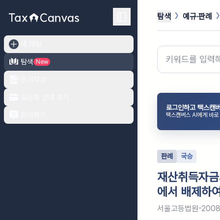
탐색
예규·판례
새 채팅
탐색
New
문서작성
요금제 안내 보기
로그인하고 택스캔버
문의하기
택스캔버스 AI에게 바로
판례
국승
재산취득자금
에서 배제하여
서울고등법원-2008-