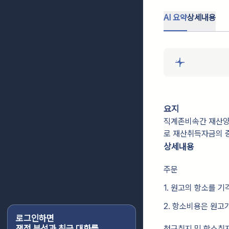
AI 요약
상세내용
요지
직계존비속간 재산양
로 재산취득자금의 
상세내용
주문
1. 원고의 항소를 기
2. 항소비용은 원고
로그인하면
쟁점 분석과 최근 대화를
청구취지 및 항소취