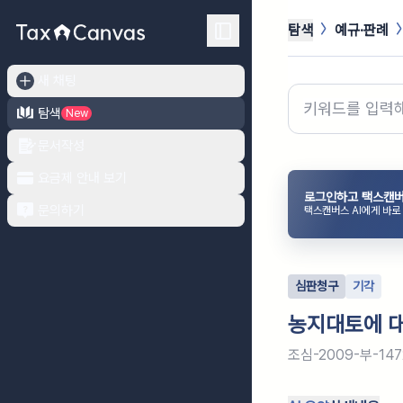
탐색
예규·판례
새 채팅
탐색
New
문서작성
요금제 안내 보기
로그인하고 택스캔버
문의하기
택스캔버스 AI에게 바로
심판청구
기각
농지대토에 대
조심-2009-부-147