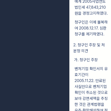
에게 2005사업연도
법인세 47,843,210
원을 경정고지하였다.
청구인은 이에 불복하
여 2008.12.17. 심판
청구를 제기하였다.
2. 청구인 주장 및 처
분청 의견
가. 청구인 주장
벤처기업 확인서의 유
효기간이
2005.11.22. 만료된
사실만으로 벤처기업
확인이 취소된 것으로
보아 감면세액을 추징
한 것은 관계법령을
유추·확장해석하여 적