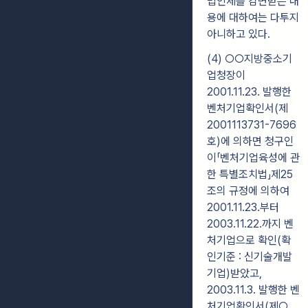
법인세를 감면받은 내
용에 대하여는 다투지
아니하고 있다.
(4) ○○지방중소기
업청장이
2001.11.23. 발행한
벤처기업확인서(제
2001113731-7696
호)에 의하면 청구인
이「벤처기업육성에 관
한 특별조치법」제25
조의 규정에 의하여
2001.11.23.부터
2003.11.22.까지 벤
처기업으로 확인(확
인기준 : 신기술개발
기업)받았고,
2003.11.3. 발행한 벤
처기업확인서(제○