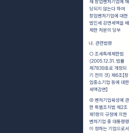
재 창업벤처기업에 해
당되지 않는다 하여
창업벤처기업에 대한
법인세 감면세액을 배
제한 처분의 당부
나. 관련법령
○ 조세특례제한법
(2005.12.31. 법률
제7839호로 개정되
기 전의 것) 제6조【창
업중소기업 등에 대한
세액감면】
② 벤처기업육성에 관
한 특별조치법 제2조
제1항의 규정에 의한
벤처기업 중 대통령령
이 정하는 기업으로서