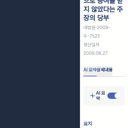
으로 증여를 받
지 않았다는 주
장의 당부
대법원-2009-
두-7523
생산일자
2009.08.27.
AI 요약
상세내용
AI 요
약
요지