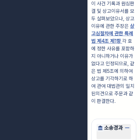
이 사건 기록과 원심판
결 및 상고이유서를 모
두 살펴보았으나, 상고
이유에 관한 주장은
상
고심절차에 관한 특례
법 제4조 제1항
각 호
에 정한 사유를 포함하
지 아니하거나 이유가
없다고 인정되므로, 같
은 법 제5조에 의하여
상고를 기각하기로 하
여 관여 대법관의 일치
된의견으로 주문과 같
이 판결한다.
소송경과