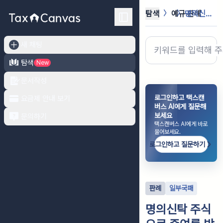
탐색
예규·판례
명의신탁 주식으로 증여를 받지 않았다...
새 채팅
탐색
New
문서작성
로그인하고 택스캔
요금제 안내 보기
버스 AI에게 질문해
보세요
문의하기
택스캔버스 AI에게 바로
물어보세요.
로그인하고 질문하기
판례
일부국패
명의신탁 주식