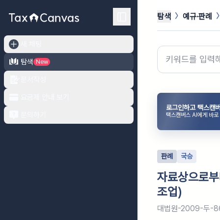
탐색
예규·판례
새 채팅
탐색
New
문서작성
요금제 안내 보기
로그인하고 택스캔버
문의하기
택스캔버스 AI에게 바로
판례
국승
자료상으로부터
조업)
대법원-2009-두-8