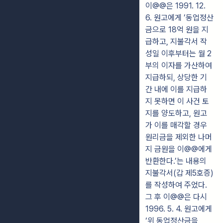
이@@은 1991. 12.
6. 원고에게 ’동업정산
금으로 18억 원을 지
급하고, 지불각서 작
성일 이후부터는 월 2
부의 이자를 가산하여
지급하되, 상당한 기
간 내에 이를 지급하
지 못하면 이 사건 토
지를 양도하고, 원고
가 이를 매각할 경우
원리금을 제외한 나머
지 금원을 이@@에게
반환한다.’는 내용의
지불각서(갑 제5호증)
를 작성하여 주었다.
그 후 이@@은 다시
1996. 5. 4. 원고에게
‘위 동업정산금을