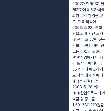
2002가 합9030)을
제기하여 의제자백에
의한 승소 판결을 받
고, 이에 터잡아
2003. 5. 23. 원 고
앞으로 이 사건 토지
에 관한 소유권이전등
기를 마쳤다. 이어 원
고는 2003. 5. 26.
◈◈산업에게 이 사
건 토지를 매매대금
55억 원에 매도하기
로 하는 내용의 매매
계약을 체결한 후
2003. 5. 28.까지
◈◈산업으로부터 계
약금 및 중도금
1,601,789,310원을
지급받고, ◈◈산업