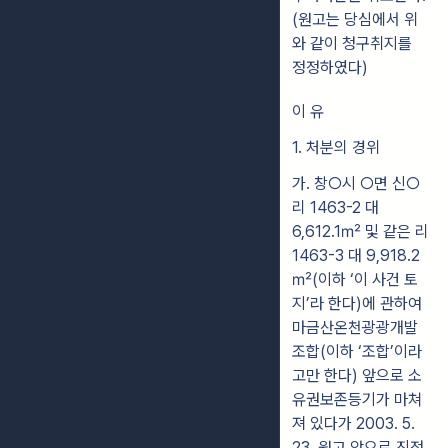
(원고는 당심에서 위
와 같이 청구취지를
정정하였다)
이 유
1. 처분의 경위
가. 창○시 ○면 신○
리 1463-2 대
6,612.1㎡ 및 같은 리
1463-3 대 9,918.2
㎡(이하 ‘이 사건 토
지’라 한다)에 관하여
마금산온천광광개발
조합(이하 ‘조합’이라
고만 한다) 앞으로 소
유권보존등기가 마쳐
져 있다가 2003. 5.
23. 원고 앞으로 진정