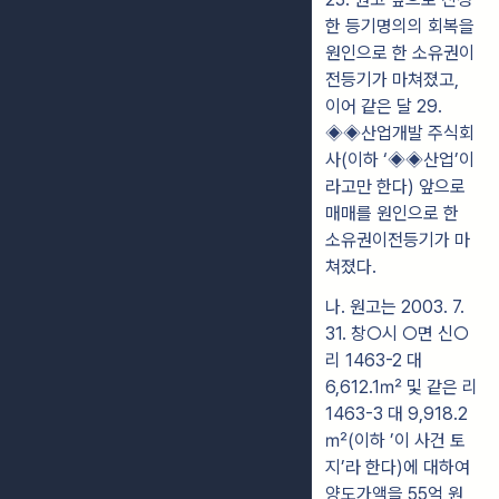
한 등기명의의 회복을
원인으로 한 소유권이
전등기가 마쳐졌고,
이어 같은 달 29.
◈◈산업개발 주식회
사(이하 ‘◈◈산업’이
라고만 한다) 앞으로
매매를 원인으로 한
소유권이전등기가 마
쳐졌다.
나. 원고는 2003. 7.
31. 창○시 ○면 신○
리 1463-2 대
6,612.1㎡ 및 같은 리
1463-3 대 9,918.2
㎡(이하 ’이 사건 토
지’라 한다)에 대하여
양도가액을 55억 원,