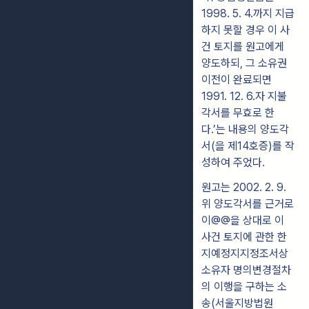
1998. 5. 4.까지 지급
하지 못할 경우 이 사
건 토지를 원고에게
양도하되, 그 소유권
이전이 완료되면
1991. 12. 6.자 지불
각서를 무효로 한
다.’는 내용의 양도각
서(을 제14호증)를 작
성하여 주었다.
원고는 2002. 2. 9.
위 양도각서를 근거로
이@@을 상대로 이
사건 토지에 관한 한
지예정지지정조서상
소유자 명의변경절차
의 이행을 구하는 소
송(서울지방법원