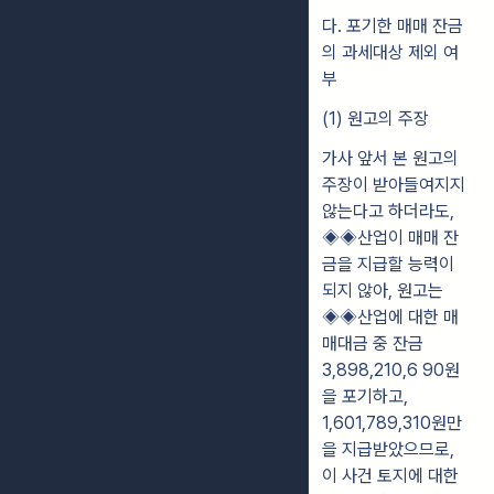
다. 포기한 매매 잔금
의 과세대상 제외 여
부
(1) 원고의 주장
가사 앞서 본 원고의
주장이 받아들여지지
않는다고 하더라도,
◈◈산업이 매매 잔
금을 지급할 능력이
되지 않아, 원고는
◈◈산업에 대한 매
매대금 중 잔금
3,898,210,6 90원
을 포기하고,
1,601,789,310원만
을 지급받았으므로,
이 사건 토지에 대한