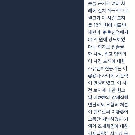
등을 근거로 여러 차
례에 걸쳐 적극적으로
원고가 이 사건 토지
를 18억 원에 대물변
제받아 ◈◈산업에게
55억 원에 양도하였
다는 취지로 진술을
한 사실, 원고 명의의
이 사건 토지에 대한
소유권이전등기는 이
@@과 사이에 기판력
이 발생하였고, 이 사
건 토지에 대한 원고
및 이@@의 강제집행
면탈죄도 무혐의 처분
이 됨으로써 이@@이
그동안 체납하였던 거
액의 조세채권에 대한
강제집행은 사실상 불