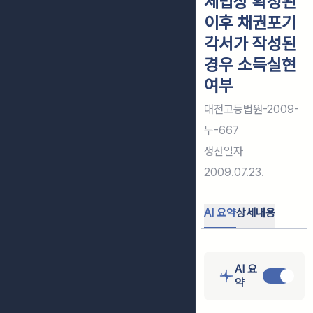
세법상 확정된
이후 채권포기
각서가 작성된
경우 소득실현
여부
대전고등법원-2009-
누-667
생산일자
2009.07.23.
AI 요약
상세내용
AI 요
약