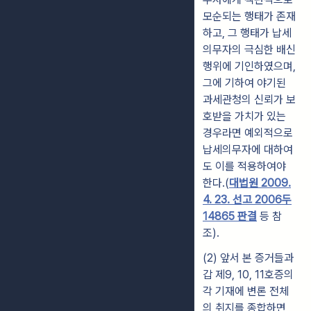
모순되는 행태가 존재
하고, 그 행태가 납세
의무자의 극심한 배신
행위에 기인하였으며,
그에 기하여 야기된
과세관청의 신뢰가 보
호받을 가치가 있는
경우라면 예외적으로
납세의무자에 대하여
도 이를 적용하여야
한다.(
대법원 2009.
4. 23. 선고 2006두
14865 판결
등 참
조).
(2) 앞서 본 증거들과
갑 제9, 10, 11호증의
각 기재에 변론 전체
의 취지를 종합하면,