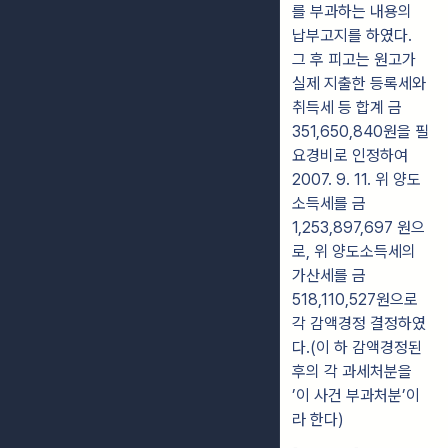
를 부과하는 내용의
납부고지를 하였다.
그 후 피고는 원고가
실제 지출한 등록세와
취득세 등 합계 금
351,650,840원을 필
요경비로 인정하여
2007. 9. 11. 위 양도
소득세를 금
1,253,897,697 원으
로, 위 양도소득세의
가산세를 금
518,110,527원으로
각 감액경정 결정하였
다.(이 하 감액경정된
후의 각 과세처분을
’이 사건 부과처분’이
라 한다)