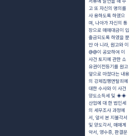
서류에 날언을 해 주
고 또 자신의 명의를
사 용하도록 하였으
며, 나아가 자신의 통
장으로 매매대금이 입
출금되도록 하였을 뿐
만 아 니라, 원고와 이
@@이 공모하여 이
사건 토지에 관한 소
유권이전등기를 원고
앞으로 마쳤다는 내용
의 강제집행면탈죄에
대한 수사와 이 사건
양도소득세 및 ◈◈
산업에 대 한 법인세
의 세무조사 과정에
서, 앞서 본 지불각서
및 양도각서, 매매계
약서, 영수증, 판결문