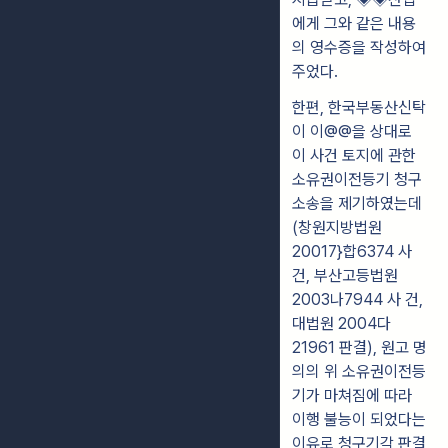
에게 그와 같은 내용
의 영수증을 작성하여
주었다.
한편, 한국부동산신탁
이 이@@을 상대로
이 사건 토지에 관한
소유권이전등기 청구
소송을 제기하였는데
(창원지방법원
20017}합6374 사
건, 부산고등법원
2003나7944 사 건,
대법원 2004다
21961 판결), 원고 명
의의 위 소유권이전등
기가 마쳐짐에 따라
이행 불능이 되었다는
이유로 청구기각 판결