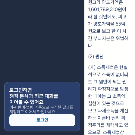
원고의 양도가액은
1,601,789,310원이
라 할 것인데도, 피고
가 양도가액을 55억
원으로 보고 한 이 사
건 부과처분은 위법하
다.
(2) 판단
(가) 소득세법은 현실
적으로 소득이 없더라
도 그 원인이 되는 권
리가 확정적으로 발생
로그인하면
쟁점 분석과 최근 대화를
한 때에는 그 소득의
이어볼 수 있어요
실현이 있는 것으로
예규·판례·법령 기준으로 분석한 결과를
보고 과세소득을 계산
저장하고 이어서 확인하세요.
하는 이른바 권리 확
로그인
정주의를 채택하고 있
으므로, 소득세법상