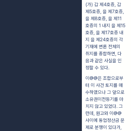
(가) 갑 제4호증, 갑
제5호증, 을 제7호증,
을 제8호증, 을 제11
호증의 1 내지 을 제15
호증, 을 제17호증 내
지 을 제24호증의 각
기재에 변론 전체의
취지를 종합하면, 다
음과 같은 사실을 인
정할 수 있다.
이@@은 조합으로부
터 이 사건 토지를 매
수하였으나 그 앞으로
소유권이전등기를 마
치지 않고 있었다. 그
런데, 원고와 이@@
사이에 동업정산금 문
제로 분쟁이 있다가,