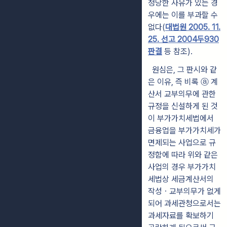
정당한 사유가 있는 경
우에는 이를 부과할 수
없다(
대법원 2005. 11.
25. 선고 2004두930
판결
등 참조).
원심은, 그 판시와 같
은 이유, 즉 비록 ⓐ 계
산서 교부의무에 관한
규정을 신설하게 된 것
이 부가가치세법에서
금융업을 부가가치세가
면제되는 사업으로 규
정함에 따라 위와 같은
사업의 경우 부가가치
세법상 세금계산서의
작성ㆍ교부의무가 없게
되어 과세관청으로서는
과세자료를 확보하기