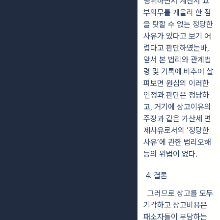
영위하면서 계산서 교
부의무를 게을리 한 점
을 탓할 수 없는 정당한
사유가 있다고 보기 어
렵다고 판단하였는바,
앞서 본 법리와 관계법
령 및 기록에 비추어 살
펴보면 원심의 이러한
인정과 판단은 정당하
고, 거기에 상고이유의
주장과 같은 가산세 면
제사유로서의 ‘정당한
사유’에 관한 법리오해
등의 위법이 없다.
4. 결론
그러므로 상고를 모두
기각하고 상고비용은
패소자들이 부담하는