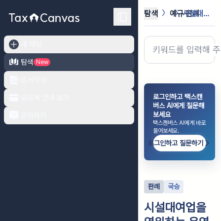
탐색
예규·판례
시설대여업을 영위하는 운영리스업자가 ...
새 채팅
탐색
New
문서작성
로그인하고 택스캔
요금제 안내 보기
버스 AI에게 질문해
보세요
문의하기
택스캔버스 AI에게 바로
물어보세요.
로그인하고 질문하기
판례
국승
시설대여업을