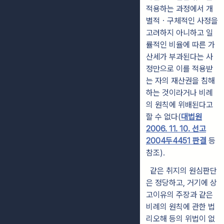
적용하는 과정에서 개
별적ㆍ구체적인 사정을
고려하지 아니하고 일
률적인 비율에 따른 가
산세가 부과된다는 사
정만으로 이를 적용받
는 자의 재산권을 침해
하는 것이라거나 비례
의 원칙에 위배된다고
할 수 없다(
대법원
2006. 11. 10. 선고
2004두4451 판결
등
참조).
같은 취지의 원심판단
은 정당하고, 거기에 상
고이유의 주장과 같은
비례의 원칙에 관한 법
리오해 등의 위법이 없