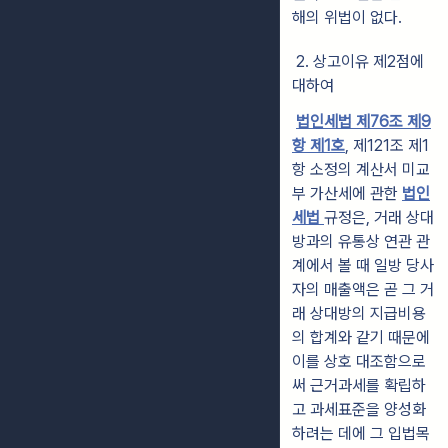
해의 위법이 없다.
2. 상고이유 제2점에
대하여
법인세법 제76조 제9
항 제1호
, 제121조 제1
항 소정의 계산서 미교
부 가산세에 관한
법인
세법
규정은, 거래 상대
방과의 유통상 연관 관
계에서 볼 때 일방 당사
자의 매출액은 곧 그 거
래 상대방의 지급비용
의 합계와 같기 때문에
이를 상호 대조함으로
써 근거과세를 확립하
고 과세표준을 양성화
하려는 데에 그 입법목