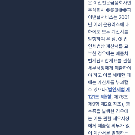
은 여신전문금융회사인
주식회사 @@@@@파
이낸셜서비스는 2001
년 이래 운용리스에 대
하여도 모두 계산서를
발행하여 온 점, ④ 법
인세법상 계산서를 교
부한 경우에는 매출처
별계산서합계표를 관할
세무서장에게 제출하여
야 하고 이를 해태한 때
에는 가산세를 부과할
수 있으나(
법인세법 제
121조 제5항
, 제76조
제9항 제2호 참조), 영
수증을 발행한 경우에
는 이를 관할 세무서장
에게 제출할 의무가 없
어 계산서를 발행하는