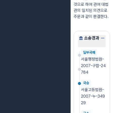
것으로 하여 관여 대법
관의 일치된 의견으로
주문과 같이 판결한다.
소송경과
일부국패
서울행정법원-
2007-구합-24
784
국승
서울고등법원-
2007-누-349
29