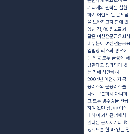
곤란하게 됨으로써 근
거과세의 원칙을 실현
하기 어렵게 된 문제점
을 보완하고자 함에 있
었던 점, ⓑ 원고들과
같은 여신전문금융회사
대부분이 여신전문금융
업법상 리스의 경우에
는 일응 모두 금융에 해
당한다고 정의되어 있
는 점에 착안하여
2004년 이전까지 금
융리스와 운용리스를
따로 구분하지 아니하
고 모두 영수증을 발급
하여 왔던 점, ⓒ 이에
대하여 과세관청에서
별다른 문제제기나 행
정지도를 한 바 없는 점