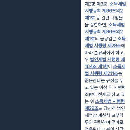
제2항 제3호,
소득세법
시행규칙 제96조의2
제1호
등 관련 규정들
을 종합하면,
소득세법
시행규칙 제96조의2
제1호
의 금융업은
소득
세법 시행령 제29조
에
따라 분류되어야 하고,
위
법인세법 시행령 제
164조 제1항
이
소득세
법 시행령 제211조
를
준용한다는 규정을 두
고 있는 이상 위 시행령
조항이 전제로 삼고 있
는 위
소득세법 시행령
제29조
도 당연히 법인
세법상 계산서 교부의
무와 관련하여 곧바로
적용된다고 봄이 상당