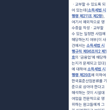
ㆍ교부할 수 있도록 되
어 있는데(
소득세법 시
행령 제211조 제2항
),
여기서 예외적으로 영
수증을 작성ㆍ교부할
수 있는 일정한 사업에
해당하는지 여부(이 사
건에서는
소득세법 시
행규칙 제96조의2 제1
호
의 ‘금융업’에 해당하
는지가 문제되고 있다)
에 대하여
소득세법 시
행령 제29조
에 의하여
한국표준산업분류를 기
준으로 삼아야 한다고
해석하는 것이 시설대
여업을 전문적으로 영
위하는 원고들에게 그