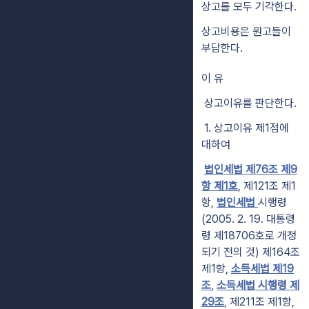
상고를 모두 기각한다.
상고비용은 원고들이
부담한다.
이 유
상고이유를 판단한다.
1. 상고이유 제1점에
대하여
법인세법 제76조 제9
항 제1호
, 제121조 제1
항,
법인세법
시행령
(2005. 2. 19. 대통령
령 제18706호로 개정
되기 전의 것) 제164조
제1항,
소득세법 제19
조
,
소득세법 시행령 제
29조
, 제211조 제1항,