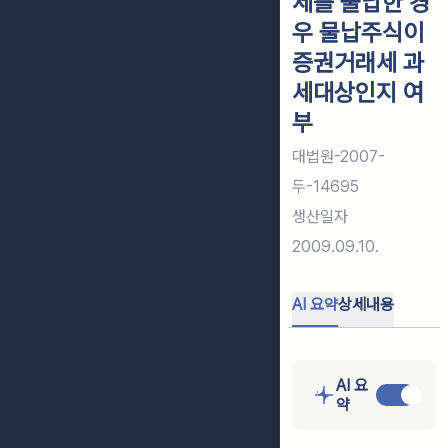
세를 물납한 경
우 물납주식이
증권거래세 과
세대상인지 여
부
대법원-2007-
두-14695
생산일자
2009.09.10.
AI 요약
상세내용
AI 요
약