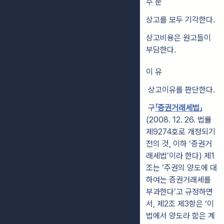
주 문
상고를 모두 기각한다.
상고비용은 원고들이
부담한다.
이 유
상고이유를 판단한다.
구
「증권거래세법」
(2008. 12. 26. 법률
제9274호로 개정되기
전의 것, 이하 ‘증권거
래세법’이라 한다) 제1
조는 ‘주권의 양도에 대
하여는 증권거래세를
부과한다’고 규정하면
서, 제2조 제3항은 ‘이
법에서 양도라 함은 계