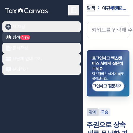
탐색
예규·판례
주권으로 상속세를 물납한 경우 물납주...
새 채팅
탐색
New
문서작성
로그인하고 택스캔
요금제 안내 보기
버스 AI에게 질문해
보세요
문의하기
택스캔버스 AI에게 바로
물어보세요.
로그인하고 질문하기
판례
국승
주권으로 상속