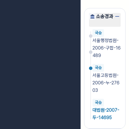
소송경과
국승
서울행정법원-
2006-구합-16
489
국승
서울고등법원-
2006-누-276
03
국승
대법원-2007-
두-14695