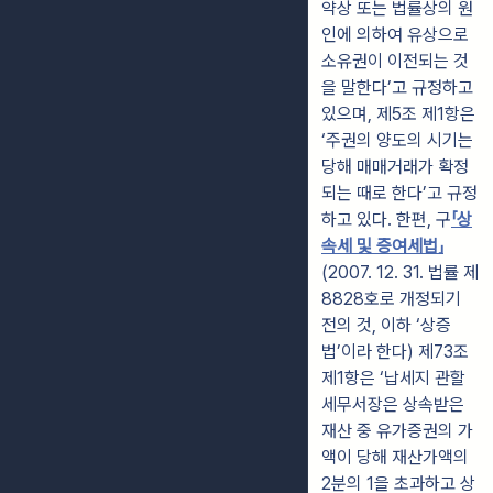
약상 또는 법률상의 원
인에 의하여 유상으로
소유권이 이전되는 것
을 말한다’고 규정하고
있으며, 제5조 제1항은
‘주권의 양도의 시기는
당해 매매거래가 확정
되는 때로 한다’고 규정
하고 있다. 한편, 구
「상
속세 및 증여세법」
(2007. 12. 31. 법률 제
8828호로 개정되기
전의 것, 이하 ‘상증
법’이라 한다) 제73조
제1항은 ‘납세지 관할
세무서장은 상속받은
재산 중 유가증권의 가
액이 당해 재산가액의
2분의 1을 초과하고 상