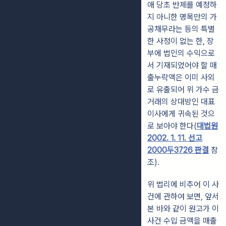
애 당초 반제를 예정하
지 아니한 명목만의 가
공채무라는 등의 특별
한 사정이 없는 한, 장
부에 법인의 수익으로
서 기재되었어야 할 매
출누락액은 이미 사외
로 유출되어 위 가수 금
거래의 상대방인 대표
이사에게 귀속된 것으
로 보아야 한다(
대법원
2002. 1. 11. 선고
2000두3726 판결
참
조).
위 법리에 비추어 이 사
건에 관하여 보면, 앞서
본 바와 같이 원고가 이
사건 수입 금액을 매출