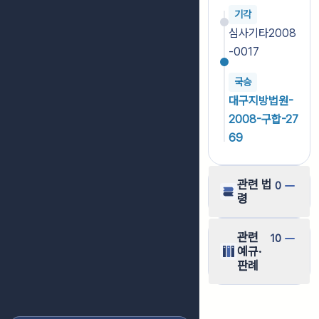
기각
심사기타2008
-0017
국승
대구지방법원-
2008-구합-27
69
관련 법
0
령
관련
10
예규·
판례