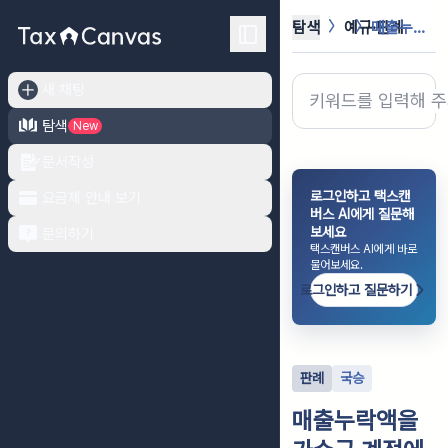
탐색
예규·판례
매출누락액을 가수금 계정에 계상한 이...
새 채팅
탐색
New
문서작성
로그인하고 택스캔
요금제 안내 보기
버스 AI에게 질문해
보세요
문의하기
택스캔버스 AI에게 바로
물어보세요.
로그인하고 질문하기
판례
국승
매출누락액을