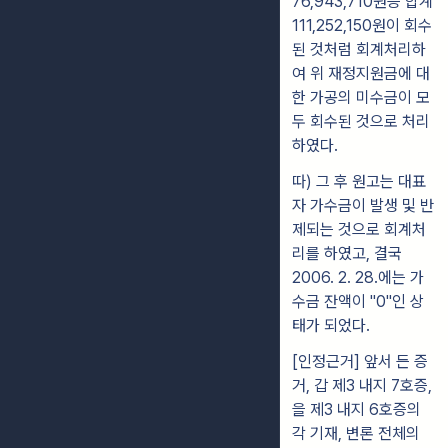
76,943,710원등 합계
111,252,150원이 회수
된 것처럼 회계처리하
여 위 재정지원금에 대
한 가공의 미수금이 모
두 회수된 것으로 처리
하였다.
따) 그 후 원고는 대표
자 가수금이 발생 및 반
제되는 것으로 회계처
리를 하였고, 결국
2006. 2. 28.에는 가
수금 잔액이 "0"인 상
태가 되었다.
[인정근거] 앞서 든 증
거, 갑 제3 내지 7호증,
을 제3 내지 6호증의
각 기재, 변론 전체의