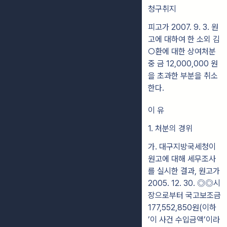
청구취지
피고가 2007. 9. 3. 원
고에 대하여 한 소외 김
○환에 대한 상여처분
중 금 12,000,000 원
을 초과한 부분을 취소
한다.
이 유
1. 처분의 경위
가. 대구지방국세청이
원고에 대해 세무조사
를 실시한 결과, 원고가
2005. 12. 30. ◎◎시
장으로부터 국고보조금
177,552,850원(이하
’이 사건 수입금액’이라