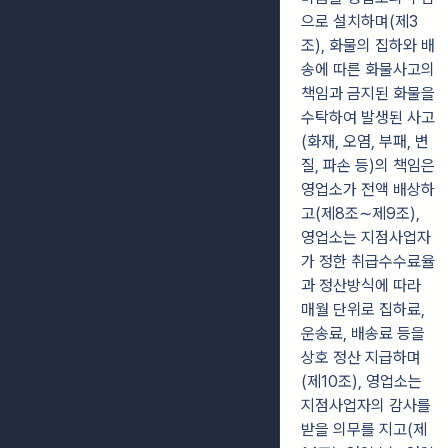
으로 설치하며(제3
조), 화물의 집하와 배
송에 따른 화물사고의
책임과 금지된 화물을
수탁하여 발생된 사고
(화재, 오염, 부패, 변
질, 파손 등)의 책임은
영업소가 전액 배상하
고(제8조∼제9조),
영업소는 지점사업자
가 정한 취급수수료율
과 정산방식에 따라
매월 단위로 집하료,
운송료, 배송료 등을
상호 정산 지급하며
(제10조), 영업소는
지점사업자의 감사를
받을 의무를 지고(제