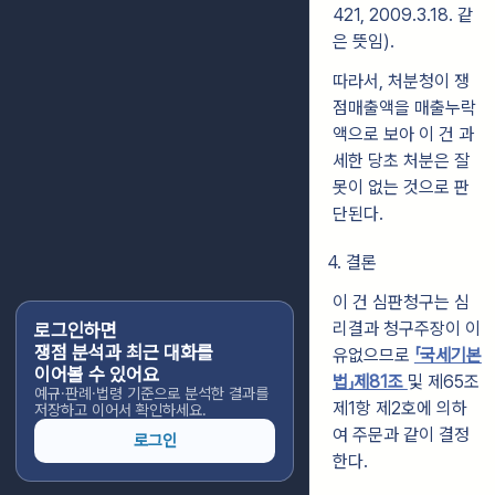
421, 2009.3.18. 같
은 뜻임).
따라서, 처분청이 쟁
점매출액을 매출누락
액으로 보아 이 건 과
세한 당초 처분은 잘
못이 없는 것으로 판
단된다.
4. 결론
이 건 심판청구는 심
리결과 청구주장이 이
로그인하면
쟁점 분석과 최근 대화를
유없으므로
「국세기본
이어볼 수 있어요
법」제81조
및 제65조
예규·판례·법령 기준으로 분석한 결과를
제1항 제2호에 의하
저장하고 이어서 확인하세요.
여 주문과 같이 결정
로그인
한다.