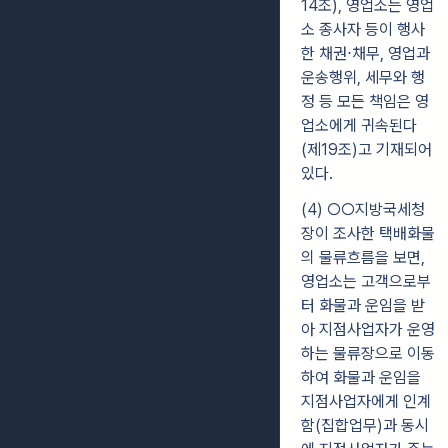
14조), 영업소는 영업
소 종사자 등이 행사
한 채권⋅채무, 영업과
운송행위, 세무와 행
정 등 모든 책임은 영
업소에게 귀속된다
(제19조)고 기재되어
있다.
(4) ○○지방국세청
장이 조사한 택배화물
의 물류흐름을 보면,
영업소는 고객으로부
터 화물과 운임을 받
아 지점사업자가 운영
하는 물류장으로 이동
하여 화물과 운임을
지점사업자에게 인계
함(집합업무)과 동시