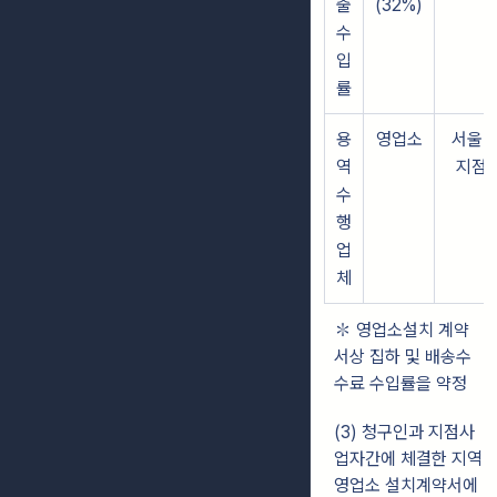
출
(32%)
수
입
률
용
영업소
서울 
역
지점
수
행
업
체
✽ 영업소설치 계약
서상 집하 및 배송수
수료 수입률을 약정
(3) 청구인과 지점사
업자간에 체결한 지역
영업소 설치계약서에