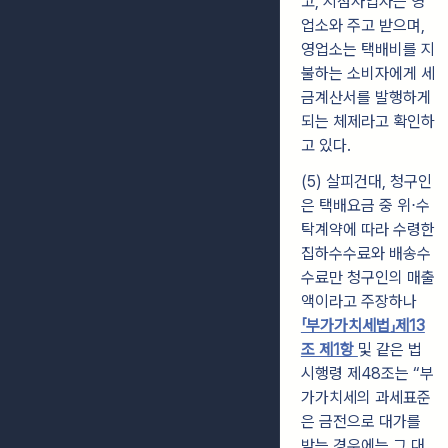
고, 지점사업자는 영
업소와 주고 받으며,
영업소는 택배비를 지
불하는 소비자에게 세
금계산서를 발행하게
되는 체제라고 확인하
고 있다.
(5) 살피건대, 청구인
은 택배요금 중 위⋅수
탁계약에 따라 수령한
집하수수료와 배송수
수료만 청구인의 매출
액이라고 주장하나
「부가가치세법」제13
조 제1항
및 같은 법
시행령 제48조는 “부
가가치세의 과세표준
은 금전으로 대가를
받는 경우에는 그 대