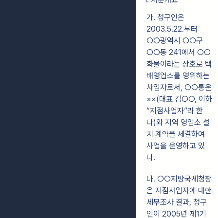
가. 청구인은
2003.5.22.부터
○○광역시 ○○구
○○동 241에서 ○○
화물이라는 상호로 택
배영업소를 영위하는
사업자로서, ○○통운
××(대표 김○○, 이하
“지점사업자”라 한
다)와 지역 영업소 설
치 계약을 체결하여
사업을 운영하고 있
다.
나. ○○지방국세청장
은 지점사업자에 대한
세무조사 결과, 청구
인이 2005년 제1기