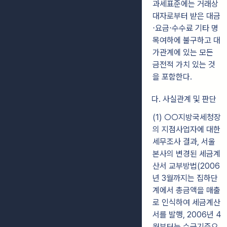
과세표준에는 거래상
대자로부터 받은 대금
⋅요금⋅수수료 기타 명
목여하에 불구하고 대
가관계에 있는 모든
금전적 가치 있는 것
을 포함한다.
다. 사실관계 및 판단
(1) ○○지방국세청장
의 지점사업자에 대한
세무조사 결과, 서울
본사의 변경된 세금계
산서 교부방법(2006
년 3월까지는 집하단
계에서 총금액을 매출
로 인식하여 세금계산
서를 발행, 2006년 4
월부터는 수금기준으