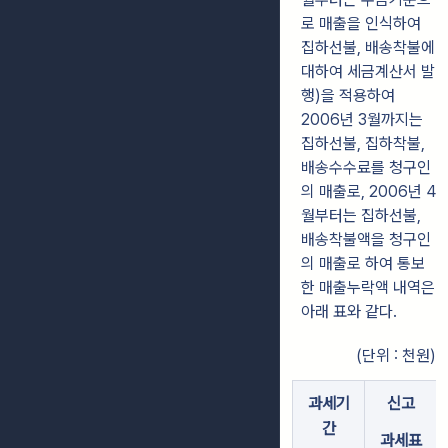
로 매출을 인식하여
집하선불, 배송착불에
대하여 세금계산서 발
행)을 적용하여
2006년 3월까지는
집하선불, 집하착불,
배송수수료를 청구인
의 매출로, 2006년 4
월부터는 집하선불,
배송착불액을 청구인
의 매출로 하여 통보
한 매출누락액 내역은
아래 표와 같다.
(단위 : 천원)
과세기
신고
간
과세표