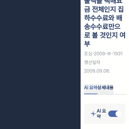
출액을 택배요
금 전체인지 집
하수수료와 배
송수수료만으
로 볼 것인지 여
부
조심-2009-부-1931
생산일자
2009.09.08.
AI 요약
상세내용
AI 요
약