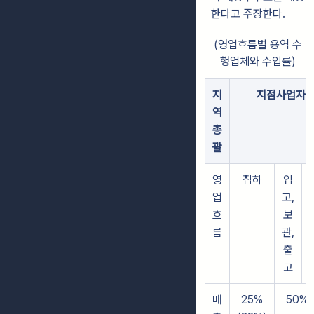
한다고 주장한다.
(영업흐름별 용역 수
행업체와 수입률)
지
지점사업자(서
역
총
괄
영
집하
입
업
고,
흐
보
름
관,
출
고
매
25%
50%(