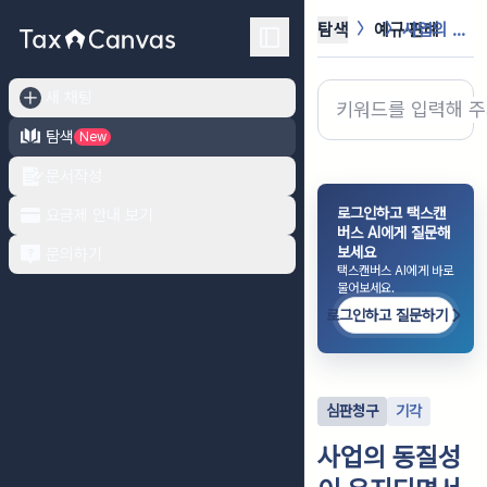
탐색
예규·판례
사업의 동질성이 유지되면서 경영주체만...
새 채팅
탐색
New
문서작성
로그인하고 택스캔
요금제 안내 보기
버스 AI에게 질문해
보세요
문의하기
택스캔버스 AI에게 바로
물어보세요.
로그인하고 질문하기
심판청구
기각
사업의 동질성