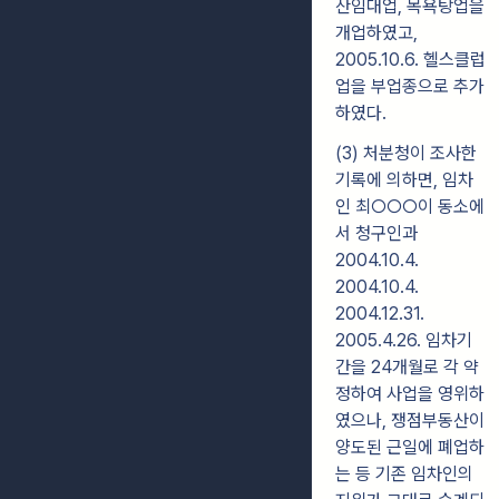
산임대업, 목욕탕업을
개업하였고,
2005.10.6. 헬스클럽
업을 부업종으로 추가
하였다.
(3) 처분청이 조사한
기록에 의하면, 임차
인 최○○○이 동소에
서 청구인과
2004.10.4.
2004.10.4.
2004.12.31.
2005.4.26. 임차기
간을 24개월로 각 약
정하여 사업을 영위하
였으나, 쟁점부동산이
양도된 근일에 폐업하
는 등 기존 임차인의