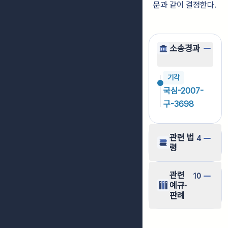
문과 같이 결정한다.
소송경과
기각
국심-2007-
구-3698
관련 법
4
령
관련
10
예규·
판례