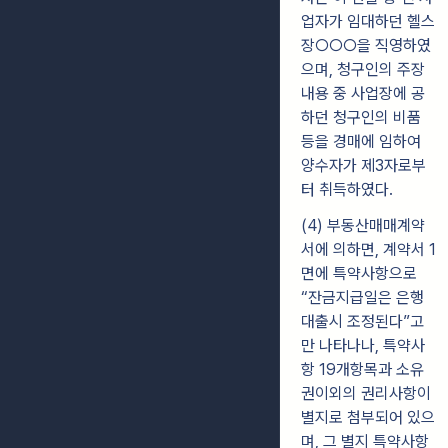
업자가 임대하던 헬스
장○○○을 직영하였
으며, 청구인의 주장
내용 중 사업장에 공
하던 청구인의 비품
등을 경매에 임하여
양수자가 제3자로부
터 취득하였다.
(4) 부동산매매계약
서에 의하면, 계약서 1
면에 특약사항으로
“잔금지급일은 은행
대출시 조정된다”고
만 나타나나, 특약사
항 19개항목과 소유
권이외의 권리사항이
별지로 첨부되어 있으
며, 그 별지 특약사항