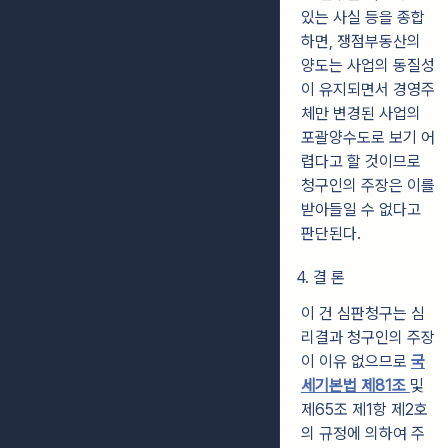
있는 사실 등을 종합
하면, 쟁점부동산의
양도는 사업의 동질성
이 유지되면서 경영주
체만 변경된 사업의
포괄양수도로 보기 어
렵다고 할 것이므로
청구인의 주장은 이를
받아들일 수 없다고
판단된다.
4. 결 론
이 건 심판청구는 심
리결과 청구인의 주장
이 이유 없으므로
국
세기본법 제81조
및
제65조 제1항 제2호
의 규정에 의하여 주