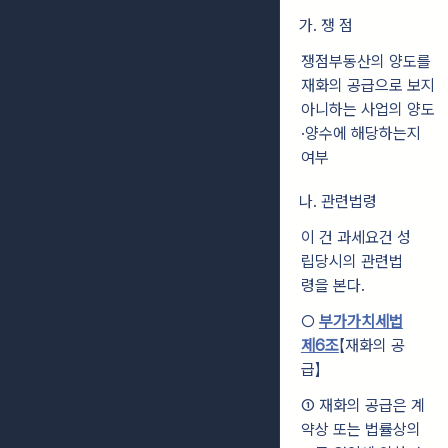
가. 쟁 점
쟁점부동산의 양도를
재화의 공급으로 보지
아니하는 사업의 양도
·양수에 해당하는지
여부
나. 관련법령
이 건 과세요건 성
립당시의 관련법
령을 본다.
○
부가가치세법
제6조
【재화의 공
급】
① 재화의 공급은 계
약상 또는 법률상의