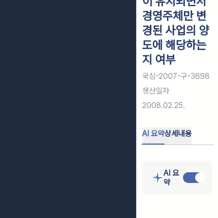
이 유지되면서
경영주체만 변
경된 사업의 양
도에 해당하는
지 여부
국심-2007-구-3698
생산일자
2008.02.25.
AI 요약
상세내용
AI 요
약