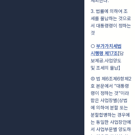
제외한다.
3. 법률에 의하여 조
세를 물납하는 것으로
서 대통령령이 정하는
것
○
부가가치세법
시행령 제17조
【담
보제공․사업양도
및 조세의 물납】
② 법 제6조제6항제2
호 본문에서 “대통령
령이 정하는 것”이라
함은 사업장별(상법
에 의하여 분할 또는
분할합병하는 경우에
는 동일한 사업장안에
서 사업부문별 양도하