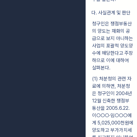
다. 사실관계 및 판단
청구인은 쟁점부동산
의 양도는 재화의 공
급으로 보지 아니하는
사업의 포괄적 양도양
수에 해당한다고 주장
하므로 이에 대하여
살펴본다.
(1) 처분청의 관련 자
료에 의하면, 처분청
은 청구인이 2004년
12월 신축한 쟁점부
동산을 2005.6.22.
이○○○·임○○○에
게 5,025,000천원에
양도하고 부가가치세