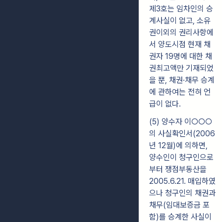
제3호는 임차인의 승
계사실이 없고, 소유
권이외의 권리사항에
서 양도시점 현재 채
권자 19명에 대한 채
권최고액만 기재되었
을 뿐, 채권·채무 승계
에 관하여는 전혀 언
급이 없다.
(5) 양수자 이○○○
의 사실확인서(2006
년 12월)에 의하면,
양수인이 청구인으로
부터 쟁점부동산을
2005.6.21. 매입하였
으나 청구인의 채권과
채무(임대보증금 포
함)를 승계한 사실이