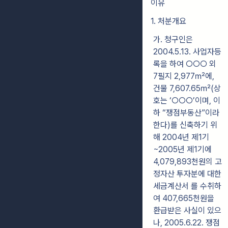
이유
1. 처분개요
가. 청구인은
2004.5.13. 사업자등
록을 하여 ○○○ 외
7필지 2,977㎡에,
건물 7,607.65㎡(상
호는 ‘○○○’이며, 이
하 “쟁점부동산”이라
한다)를 신축하기 위
해 2004년 제1기
~2005년 제1기에
4,079,893천원의 고
정자산 투자분에 대한
세금계산서 를 수취하
여 407,665천원을
환급받은 사실이 있으
나, 2005.6.22. 쟁점