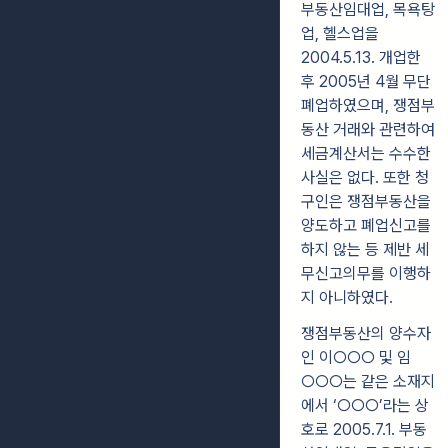
부동산임대업, 목욕탕
업, 헬스업을
2004.5.13. 개업한
후 2005년 4월 무단
폐업하였으며, 쟁점부
동산 거래와 관련하여
세금계산서는 수수한
사실은 없다. 또한 청
구인은 쟁점부동산을
양도하고 폐업신고를
하지 않는 등 제반 세
무신고의무를 이행하
지 아니하였다.
쟁점부동산의 양수자
인 이○○○ 및 임
○○○는 같은 소재지
에서 ‘○○○’라는 상
호로 2005.7.1. 부동