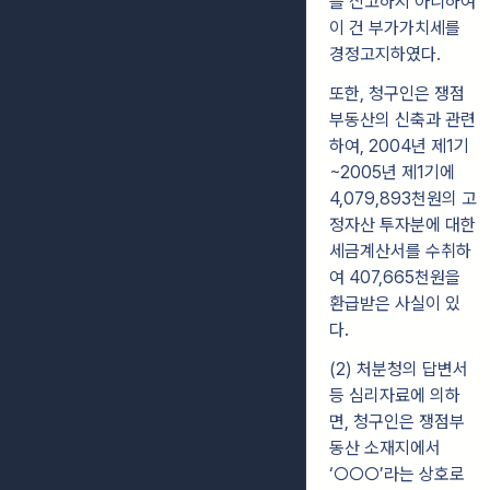
를 신고하지 아니하여
이 건 부가가치세를
경정고지하였다.
또한, 청구인은 쟁점
부동산의 신축과 관련
하여, 2004년 제1기
~2005년 제1기에
4,079,893천원의 고
정자산 투자분에 대한
세금계산서를 수취하
여 407,665천원을
환급받은 사실이 있
다.
(2) 처분청의 답변서
등 심리자료에 의하
면, 청구인은 쟁점부
동산 소재지에서
‘○○○’라는 상호로