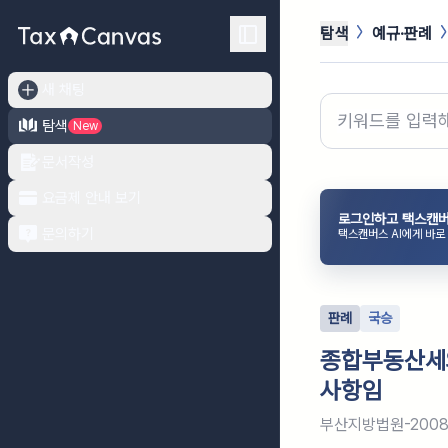
탐색
예규·판례
새 채팅
탐색
New
문서작성
요금제 안내 보기
로그인하고 택스캔버
문의하기
택스캔버스 AI에게 바로
판례
국승
종합부동산세
사항임
부산지방법원-2008