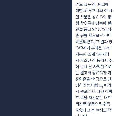
수도 있는 점, 원고에
대한 세 무조사와 이 사
건 처분은 상○○의 동
생 상○규가 상속에 불
만을 품고 양○○와 상
준 규를 제보함으로써
비롯되었고, 그 결과 양
○○에게 부과된 과세
처분이 조세심판원에
서 취소된 점 등에 비추
어 앞서 본 사정만으로
는 원고와 상○○가 가
장이혼을 한 것으로 단
정하기는 어렵고, 따라
서 원고가 이 사건 아파
트 등을 재산분할 내지
위자료 명목으로 취득
하였다고 볼 여지도 적