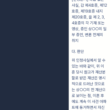
사실, 갑 제4호증, 제12
호증, 제19호증 내지
제20호증, 을 제 2, 3,
4호증의 각 기재 또는
영상, 증인 상○○의 일
부 증언, 변론 전체의
취지
다. 판단
위 인정사실에서 알 수
있는 바와 같이, 위 이
혼 당시 원고가 재산분
할로 받은 재산은 명시
적으로 드러난 것으로
는 상○○의 전 재산으
로 보이는 점, 이혼 후
에도 계속 이 사건 아파
트에 동거하면서 자신