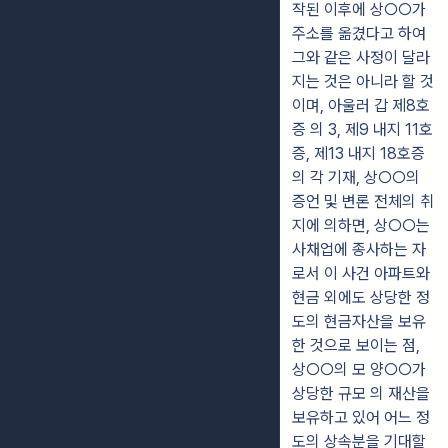
작된 이후에 상○○가
주소를 옮겼다고 하여
그와 같은 사정이 달라
지는 것은 아니라 할 것
이며, 아울러 갑 제8호
증 의 3, 제9 내지 11호
증, 제13 내지 18호증
의 각 기재, 상○○의
증언 및 변론 전체의 취
지에 의하면, 상○○는
사채업에 종사하는 자
로서 이 사건 아파트와
현금 외에도 상당한 정
도의 현금자산을 보유
한 것으로 보이는 점,
상○○의 모 양○○가
상당한 규모 의 재산을
보유하고 있어 어느 정
도의 상속분을 기대할