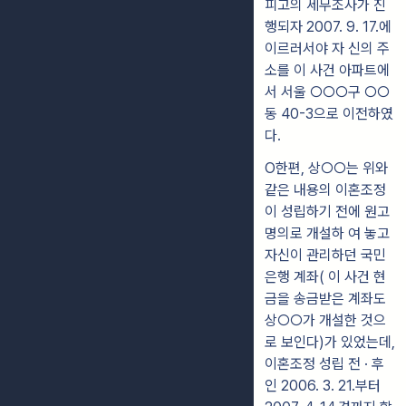
피고의 세무조사가 진
행되자 2007. 9. 17.에
이르러서야 자 신의 주
소를 이 사건 아파트에
서 서울 ○○○구 ○○
동 40-3으로 이전하였
다.
O한편, 상○○는 위와
같은 내용의 이혼조정
이 성립하기 전에 원고
명의로 개설하 여 놓고
자신이 관리하던 국민
은행 계좌( 이 사건 현
금을 송금받은 계좌도
상○○가 개설한 것으
로 보인다)가 있었는데,
이혼조정 성립 전 · 후
인 2006. 3. 21.부터