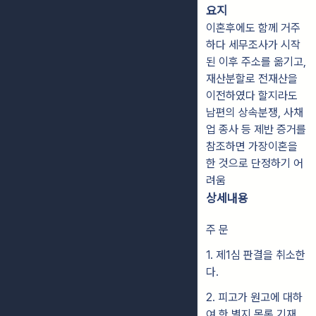
요지
이혼후에도 함께 거주
하다 세무조사가 시작
된 이후 주소를 옮기고,
재산분할로 전재산을
이전하였다 할지라도
남편의 상속분쟁, 사채
업 종사 등 제반 증거를
참조하면 가장이혼을
한 것으로 단정하기 어
려움
상세내용
주 문
1. 제1심 판결을 취소한
다.
2. 피고가 원고에 대하
여 한 별지 목록 기재