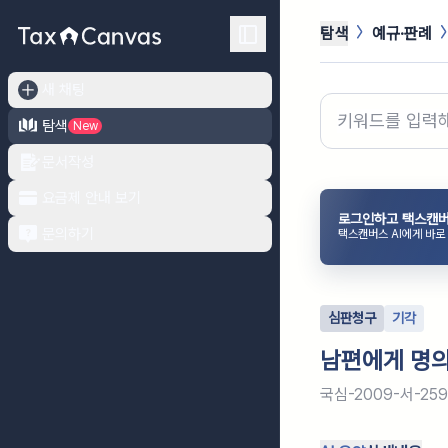
탐색
예규·판례
새 채팅
탐색
New
문서작성
요금제 안내 보기
로그인하고 택스캔버
문의하기
택스캔버스 AI에게 바로
심판청구
기각
남편에게 명
국심-2009-서-25