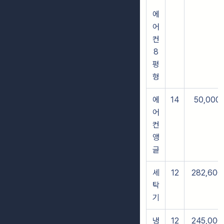
에
어
컨
8
평
형
에
14
50,000
어
컨
앵
글
세
12
282,600
탁
기
냉
12
245,000