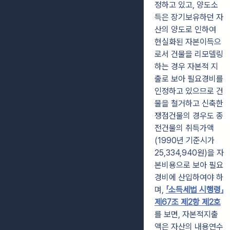
정하고 있고, 양도소
득은 장기보유하던 자
산의 양도로 인하여
현실화된 자본이득으
로서 건물을 리모델링
하는 경우 자본적 지
출로 보아 필요경비를
인정하고 있으므로 건
물을 철거하고 신축한
쟁점건물의 경우도 종
전건물의 취득가액
(1990년 기준시가
25,334,940원)을 자
본비용으로 보아 필요
경비에 산입하여야 하
며,
「소득세법 시행령」
제67조 제2항 제2호
를 보면, 자본적지출
액은 자산의 내용연수