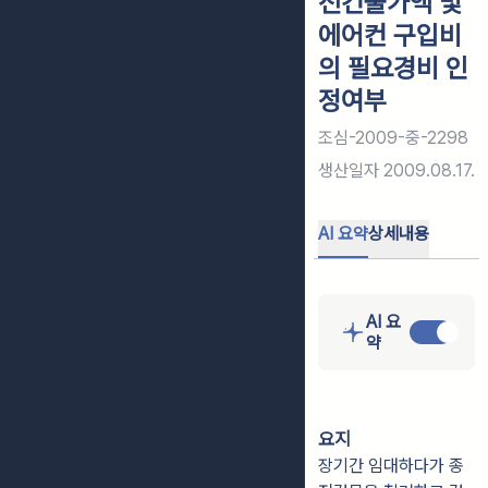
전건물가액 및
에어컨 구입비
의 필요경비 인
정여부
조심-2009-중-2298
생산일자
2009.08.17.
AI 요약
상세내용
AI 요
약
요지
장기간 임대하다가 종