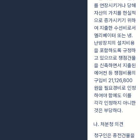
를 연장시키거나 당해
자산의 가치를 현실적
으로 증가시키기 위하
여 지출한 수선비로서
엘리베이터 또는 냉․
난방장치의 설치비용
을 포함하도록 규정하
고 있으므로 쟁점건물
을 신축하면서 지출된
에어컨 등 쟁점비품의
구입비 21,126,800
원을 필요경비로 인정
하여야 함에도 이를
각각 인정하지 아니한
것은 부당하다.
나. 처분청 의견
청구인은 종전건물을