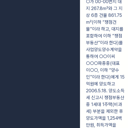
○가 00-00번지 대
지 267.8㎡와 그 지
상 6층 건물 861.75
㎡(이하 “쟁점건
물”이라 하고, 대지를
포함하여 이하 “쟁점
부동산”이라 한다)를
사업양도양수계약을
통하여 ○○이씨
○○○파종중(대표
이○○, 이하 “양수
인”이라 한다)에게 15
억원에 양도하고
2006.5.18. 양도소득
세 신고시 쟁점부동산
중 1세대 1주택(비과
세) 부분을 제외한 후
양도가액을 1,254백
만원, 취득가액을