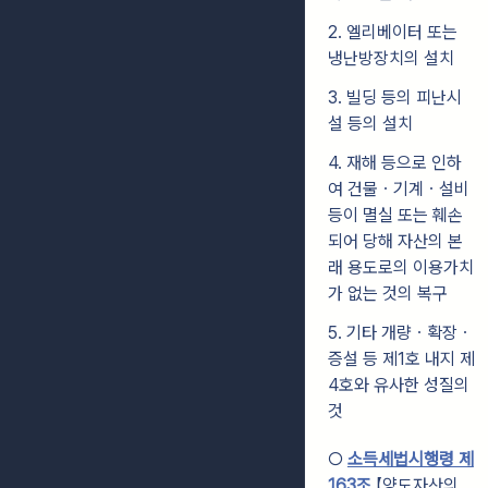
2. 엘리베이터 또는
냉난방장치의 설치
3. 빌딩 등의 피난시
설 등의 설치
4. 재해 등으로 인하
여 건물ㆍ기계ㆍ설비
등이 멸실 또는 훼손
되어 당해 자산의 본
래 용도로의 이용가치
가 없는 것의 복구
5. 기타 개량ㆍ확장ㆍ
증설 등 제1호 내지 제
4호와 유사한 성질의
것
○
소득세법시행령 제
163조
【양도자산의