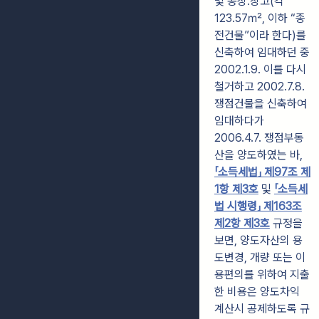
및 공장․창고(각
123.57㎡, 이하 “종
전건물”이라 한다)를
신축하여 임대하던 중
2002.1.9. 이를 다시
철거하고 2002.7.8.
쟁점건물을 신축하여
임대하다가
2006.4.7. 쟁점부동
산을 양도하였는 바,
「소득세법」 제97조 제
1항 제3호
및
「소득세
법 시행령」 제163조
제2항 제3호
규정을
보면, 양도자산의 용
도변경, 개량 또는 이
용편의를 위하여 지출
한 비용은 양도차익
계산시 공제하도록 규