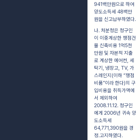
941백만원으로 하여
양도소득세 48백만
원을 신고납부하였다.
나. 처분청은 청구인
이 이중계상한 쟁점건
물 신축비용 1억5천
만원 및 자본적 지출
로 계상한 에어컨, 세
탁기, 냉장고, TV, 가
스레인지(이하 “쟁점
비품”이라 한다)의 구
입비용을 취득가액에
서 제외하여
2008.11.12. 청구인
에게 2006년 귀속 양
도소득세
64,771,390원을 경
정․고지하였다.