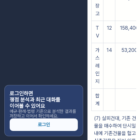
장
고
T
12
158,400
V
가
14
53,200
스
레
인
지
로그인하면
합
쟁점 분석과 최근 대화를
계
이어볼 수 있어요
예규·판례·법령 기준으로 분석한 결과를
저장하고 이어서 확인하세요.
(7) 살피건대, 기존 건
로그인
물을 매수하여 단시일
내에 기존건물을 헐고