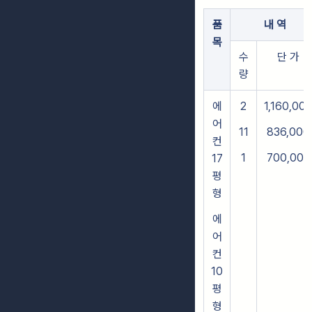
품
내 역
목
수
단 가
량
에
2
1,160,00
어
11
836,000
컨
1
700,000
17
평
형
에
어
컨
10
평
형