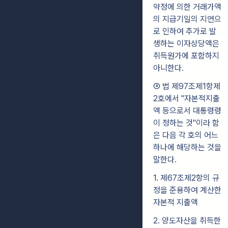
약정에 의한 거래가액
의 지급기일의 지연으
로 인하여 추가로 발
생하는 이자상당액은
취득원가에 포함하지
아니한다.
③ 법 제97조제1항제
2호에서 "자본적지출
액 등으로서 대통령령
이 정하는 것"이라 함
은 다음 각 호의 어느
하나에 해당하는 것을
말한다.
1. 제67조제2항의 규
정을 준용하여 계산한
자본적 지출액
2. 양도자산을 취득한