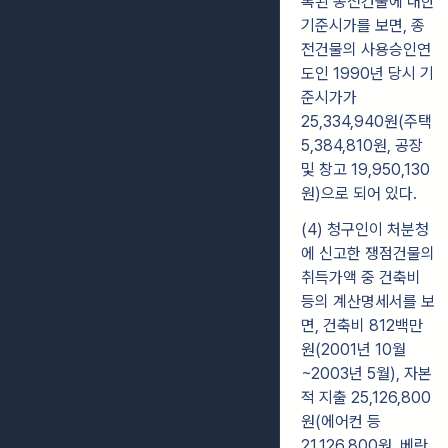
록된 종전건물에 대한
기준시가를 보면, 종
전건물의 사용승인연
도인 1990년 당시 기
준시가가
25,334,940원(주택
5,384,810원, 공장
및 창고 19,950,130
원)으로 되어 있다.
(4) 청구인이 처분청
에 신고한 쟁점건물의
취득가액 중 건축비
등의 계산명세서를 보
면, 건축비 812백만
원(2001년 10월
~2003년 5월), 자본
적 지출 25,126,800
원(에어컨 등
21,126,800원, 베란