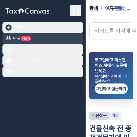
탐색
예규·판례
건물신축 전 종전건물가액 및 에어컨 ...
새 채팅
탐색
New
문서작성
로그인하고 택스캔
요금제 안내 보기
버스 AI에게 질문해
보세요
문의하기
택스캔버스 AI에게 바로
물어보세요.
로그인하고 질문하기
심판청구
기각
건물신축 전 종