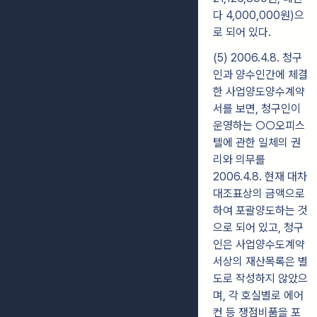
다 4,000,000원)으
로 되어 있다.
(5) 2006.4.8. 청구
인과 양수인간에 체결
한 사업양도양수계약
서를 보면, 청구인이
운영하는 ○○오피스
텔에 관한 일체의 권
리와 의무를
2006.4.8. 현재 대차
대조표상의 금액으로
하여 포괄양도하는 것
으로 되어 있고, 청구
인은 사업양수도계약
서상의 재산목록은 별
도로 작성하지 않았으
며, 각 호실별로 에어
컨 등 쟁점비품을 포