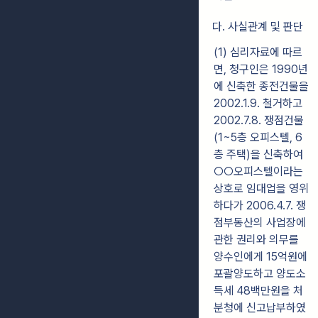
다. 사실관계 및 판단
(1) 심리자료에 따르
면, 청구인은 1990년
에 신축한 종전건물을
2002.1.9. 철거하고
2002.7.8. 쟁점건물
(1~5층 오피스텔, 6
층 주택)을 신축하여
○○오피스텔이라는
상호로 임대업을 영위
하다가 2006.4.7. 쟁
점부동산의 사업장에
관한 권리와 의무를
양수인에게 15억원에
포괄양도하고 양도소
득세 48백만원을 처
분청에 신고납부하였