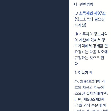
나. 관련법령
○
소득세법 제97조
【양도소득의 필요경
비계산】
① 거주자의 양도차익
의 계산에 있어서 양
도가액에서 공제할 필
요경비는 다음 각호에
규정하는 것으로 한
다.
1. 취득가액
가. 제94조제1항 각
호의 자산의 취득에
소요된 실지거래가액.
다만, 제96조제2항
각 호 외의 본문에 해