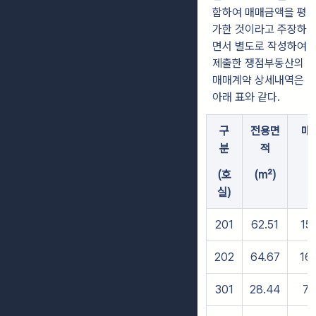
함하여 매매금액을 평
가한 것이라고 주장하
면서 별도로 작성하여
제출한 쟁점부동산의
매매계약 상세내역은
아래 표와 같다.
구
전용면
매
분
적
(호
(㎡)
실)
201
62.51
15
202
64.67
16
301
28.44
72