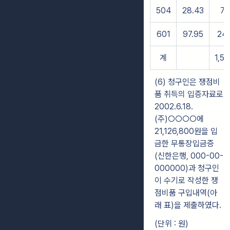
504
28.43
72
601
97.95
24
계
1,5
(6) 청구인은 쟁점비
품 취득의 입증자료로
2002.6.18.
(주)○○○○에
21,126,800원을 입
금한 무통장입금증
(신한은행, 000-00-
000000)과 청구인
이 수기로 작성한 쟁
점비품 구입내역(아
래 표)을 제출하였다.
(단위 : 원)