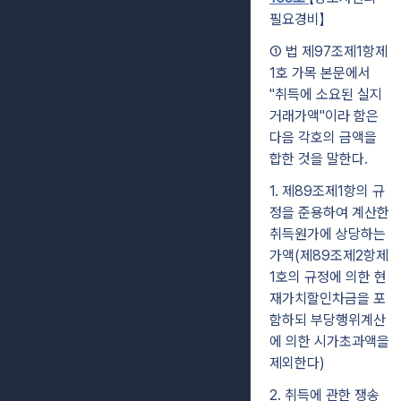
필요경비】
① 법 제97조제1항제
1호 가목 본문에서
"취득에 소요된 실지
거래가액"이라 함은
다음 각호의 금액을
합한 것을 말한다.
1. 제89조제1항의 규
정을 준용하여 계산한
취득원가에 상당하는
가액(제89조제2항제
1호의 규정에 의한 현
재가치할인차금을 포
함하되 부당행위계산
에 의한 시가초과액을
제외한다)
2. 취득에 관한 쟁송