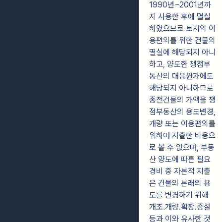
1990년~2001년까
지 사용한 후에 멸실
하였으므로 토지의 이
용편의를 위한 건물의
멸실에 해당되지 아니
하고, 양도한 쟁점부
동산의 대응원가에도
해당되지 아니하므로
종전건물의 가액을 쟁
점부동산의 용도변경,
개량 또는 이용편의를
위하여 지출한 비용으
로 볼 수 없으며, 부동
산 양도에 따른 필요
경비 중 자본적 지출
은 건물의 본래의 용
도를 변경하기 위해
개조․개량․확장․증설
등과 이와 유사한 것