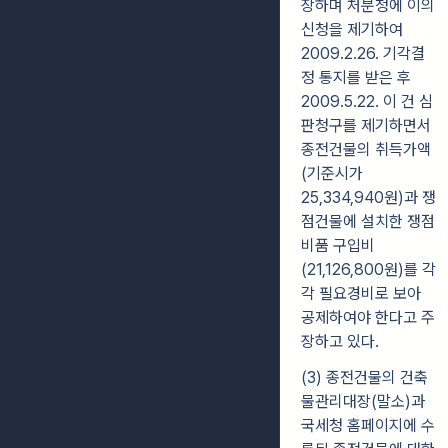
장하며 처분청에 이의
신청을 제기하여
2009.2.26. 기각결
정 통지를 받은 후
2009.5.22. 이 건 심
판청구를 제기하면서
종전건물의 취득가액
(기준시가
25,334,940원)과 쟁
점건물에 설치한 쟁점
비품 구입비
(21,126,800원)를 각
각 필요경비로 보아
공제하여야 한다고 주
장하고 있다.
(3) 종전건물의 건축
물관리대장(말소)과
국세청 홈페이지에 수