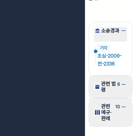
소송경과
기각
조심-2009-
전-2336
관련 법
6
령
관련
10
예규·
판례