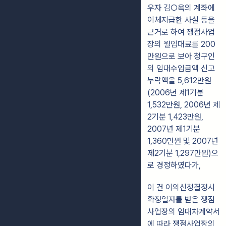
우자 김○옥의 계좌에
이체지급한 사실 등을
근거로 하여 쟁점사업
장의 월임대료를 200
만원으로 보아 청구인
의 임대수입금액 신고
누락액을 5,612만원
(2006년 제1기분
1,532만원, 2006년 제
2기분 1,423만원,
2007년 제1기분
1,360만원 및 2007년
제2기분 1,297만원)으
로 경정하였다가,
이 건 이의신청결정시
확정일자를 받은 쟁점
사업장의 임대차계약서
에 따라 쟁점사업장의