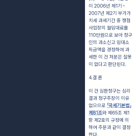
이 2006년 제1기~
2007년 제2기 부가가
치세 과세기간 중 쟁점
사업장의 월임대료를
110만원으로 보아 청구
인의 과소신고 임대소
득금액을 경정하여 과
세한 이 건 처분은 잘못
이 없다고 판단된다.
4.결 론
이 건 심판청구는 심리
결과 청구주장이 이유
없으므로
「국세기본법」
제81조
와 제65조 제1
항 제2호의 규정에 의
하여 주문과 같이 결정
한다.