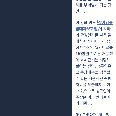
리를 부여받게 되는 것
인 바,
이 건의 경우
「상가건물
임대차보호법」
에 의하
여 확정일자를 받은 임
대차계약서에 따라 쟁
점사업장의 월임대료를
110만원으로 본 처분청
의 과세근거는 타당해
보이는 반면, 청구인은
그 주장내용을 입증할
수 있는 객관적인 증빙
자료를 제출하지 못하
고 있으므로 청구인의
주장은 이를 받아들이
기 어렵다.
(5) 그렇다면, 처분청