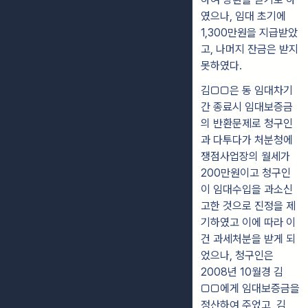
였으나, 임대 초기에
1,300만원을 지급받았
고, 나머지 잔금은 받지
못하였다.
김□□은 동 임대차기
간 종료시 임대보증금
의 반환문제로 청구인
과 다투다가 처분청에
쟁점사업장의 월세가
200만원이고 청구인
이 임대수입을 과소신
고한 것으로 진정을 제
기하였고 이에 따라 이
건 과세처분을 받게 되
었으나, 청구인은
2008년 10월경 김
□□에게 임대보증금을
정산하여 주었고, 김