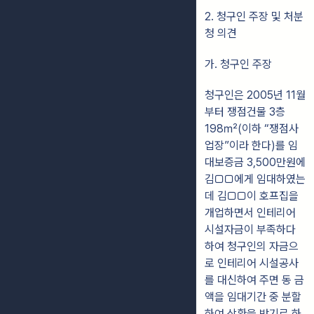
2. 청구인 주장 및 처분
청 의견
가. 청구인 주장
청구인은 2005년 11월
부터 쟁점건물 3층
198㎡(이하 “쟁점사
업장”이라 한다)를 임
대보증금 3,500만원에
김□□에게 임대하였는
데 김□□이 호프집을
개업하면서 인테리어
시설자금이 부족하다
하여 청구인의 자금으
로 인테리어 시설공사
를 대신하여 주면 동 금
액을 임대기간 중 분할
하여 상환을 받기로 하