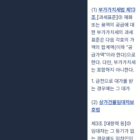
(1)
부가가치세법 제13
조
【과세표준】① 재화
또는 용역의 공급에 대
한 부가가치세의 과세
표준은 다음 각호의 가
액의 합계액(이하 "공
급가액"이라 한다)으로
한다. 다만, 부가가치세
는 포함하지 아니한다.
1. 금전으로 대가를 받
는 경우에는 그 대가
(2)
상가건물임대차보
호법
제3조 【대항력 등】①
임대차는 그 등기가 없
는 경우에도 임차인이