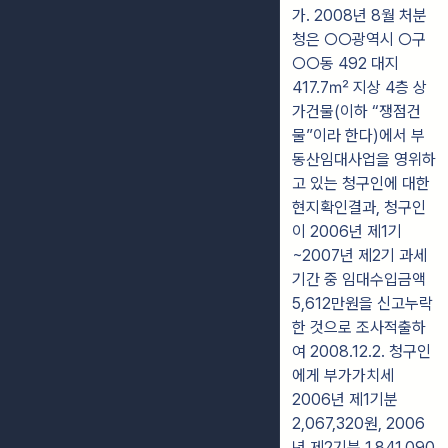
가. 2008년 8월 처분
청은 ○○광역시 ○구
○○동 492 대지
417.7㎡ 지상 4층 상
가건물(이하 “쟁점건
물”이라 한다)에서 부
동산임대사업을 영위하
고 있는 청구인에 대한
현지확인결과, 청구인
이 2006년 제1기
~2007년 제2기 과세
기간 중 임대수입금액
5,612만원을 신고누락
한 것으로 조사적출하
여 2008.12.2. 청구인
에게 부가가치세
2006년 제1기분
2,067,320원, 2006
년 제2기분 1,841,090