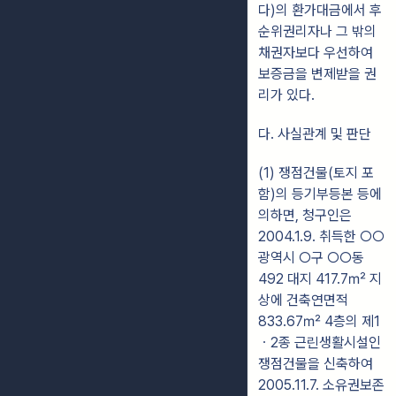
다)의 환가대금에서 후
순위권리자나 그 밖의
채권자보다 우선하여
보증금을 변제받을 권
리가 있다.
다. 사실관계 및 판단
(1) 쟁점건물(토지 포
함)의 등기부등본 등에
의하면, 청구인은
2004.1.9. 취득한 ○○
광역시 ○구 ○○동
492 대지 417.7㎡ 지
상에 건축연면적
833.67㎡ 4층의 제1
ㆍ2종 근린생활시설인
쟁점건물을 신축하여
2005.11.7. 소유권보존