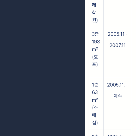
레
학
원)
3층
2005.11~
198
2007.11
㎡
(호
프)
1층
2005.11.~
63
계속
㎡
(소
매
점)