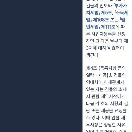
건물의 인도와
「부가가
치세법」 제5조
,
「소득세
법」 제168조
또는
「법
인세법」 제111조
에 따
른 사업자등록을 신청
하면 그 다음 날부터 제
3자에 대하여 효력이
생긴다.
제4조 【등록사항 등의
열람ㆍ제공】① 건물의
임대차에 이해관계가
있는 자는 건물의 소재
지 관할 세무서장에게
다음 각 호의 사항의 열
람 또는 제공을 요청할
수 있다. 이때 관할 세
무서장은 정당한 사유
없이 이를 거부할 수 없