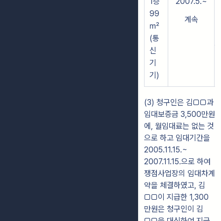
1층
2007.5.~
99
계속
㎡
(통
신
기
기)
(3) 청구인은 김□□과
임대보증금 3,500만원
에, 월임대료는 없는 것
으로 하고 임대기간을
2005.11.15.~
2007.11.15.으로 하여
쟁점사업장의 임대차계
약을 체결하였고, 김
□□이 지급한 1,300
만원은 청구인이 김
□□을 대신하여 지급