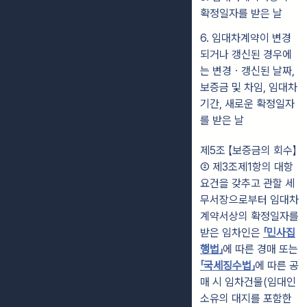
확정일자를 받은 날
6. 임대차계약이 변경
되거나 갱신된 경우에
는 변경ㆍ갱신된 날짜,
보증금 및 차임, 임대차
기간, 새로운 확정일자
를 받은 날
제5조 【보증금의 회수】
② 제3조제1항의 대항
요건을 갖추고 관할 세
무서장으로부터 임대차
계약서상의 확정일자를
받은 임차인은
「민사집
행법」
에 따른 경매 또는
「국세징수법」
에 따른 공
매 시 임차건물(임대인
소유의 대지를 포함한