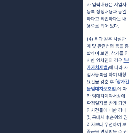
자 입력내용은 사업자
등록 정정내용과 동일
하다고 확인하다는 내
용으로 되어 있다.
(4) 위과 같은 사실관
계 및 관련법령 등을 종
합하여 보면, 상가를 임
차한 임차인의 경우
「부
가가치세법」
에 따라 사
업자등록을 하여 대항
요건을 갖춘 후
「상가건
물임대차보호법」
에 따
라 임대차계약서상에
확정일자를 받게 되면
임차건물에 대한 경매
및 공매시 후순위의 권
리자보다 우선하여 보
증금을 변제받을 수 권