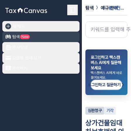
탐색
예규·판례
상가건물임대차보호법에 의하여 확정일자...
새 채팅
탐색
New
문서작성
로그인하고 택스캔
요금제 안내 보기
버스 AI에게 질문해
보세요
문의하기
택스캔버스 AI에게 바로
물어보세요.
로그인하고 질문하기
심판청구
기각
상가건물임대