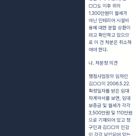
□□도 이후 위의
1.300만원이 월세가
아닌 인테리어 시설비
용에 대한 분할 상환이
라고 확인하고 있으므
로 이 건 처분은 취소하
여야 한다.
나. 처분청 의견
쟁점사업장의 임차인
김□□이 2006.5.22.
확정일자를 받은 임대
차계약서를 보면, 임대
보증금 및 월세가 각각
3,500만원 및 110만원
으로 기재되어 있고 청
구인과 김□□의 인감
이 각각 날인되어 있는