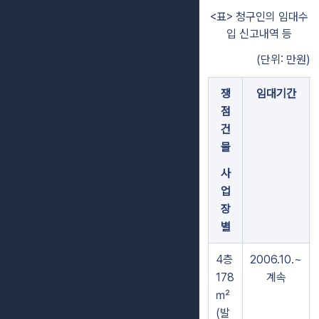
<표> 청구인의 임대수
입 신고내역 등
(단위: 만원)
쟁
임대기간
점
건
물
사
업
장
별
4층
2006.10.~
178
계속
㎡
(발