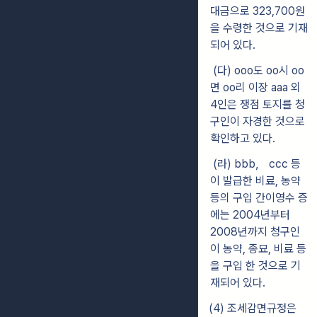
대금으로 323,700원
을 수령한 것으로 기재
되어 있다.
(다) ooo도 oo시 oo
면 oo리 이장 aaa 외
4인은 쟁점 토지를 청
구인이 자경한 것으로
확인하고 있다.
(라) bbb， ccc 등
이 발급한 비료, 농약
등의 구입 간이영수 증
에는 2004년부터
2008년까지 청구인
이 농약, 종묘, 비료 등
을 구입 한 것으로 기
재되어 있다.
(4) 조세감면규정은