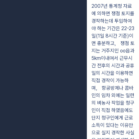
2007년 통계청 자료
에 의하면 쟁점 토지를
경작하는데 투입하여
야 하는 기간은 22-23
일(1일 8시간 기준)이
면 충분하고， 쟁점 토
지는 거주지인 oo읍과
5km이내여서 근무시
간 전후의 시간과 공휴
일의 시간을 이용하면
직접 경작이 가능하
며， 항공방제나 콤바
인의 임차 외에는 일련
의 벼농사 작업을 청구
인이 직접 하였음에도
단지 청구인에게 근로
소득이 있다는 이유만
으로 실지 경작한 사실