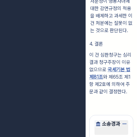
처분청이 영농자녀에
대한 감면규정의 적용
을 배제하고 과세한 이
건 처분에는 잘못이 없
는 것으로 판단된다.
4. 결론
이 건 심판청구는 심리
결과 청구주장이 이유
없으므로
국세기본 법
제81조
와 제65조 제1
항 제2호에 의하여 주
문과 같이 결정한다.
소송경과