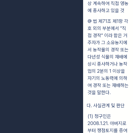
상 계속하여 직접 영농
에 종사하고 있을 것
@ 법 제71조 제1항 각
호 외의 부분에서 "직
접 경작" 이라 함은 거
주자가 그 소유농지에
서 농작물의 경작 또는
다년성 식물의 재배에
상시 종사하거나 농작
업의 2분의 1 이상을
자기의 노동력에 의하
여 경작 또는 재배하는
것을 말한다.
다. 사실관계 및 판단
(1) 청구인은
2008.1.21. 아버지로
부터 쟁점토지를 증여