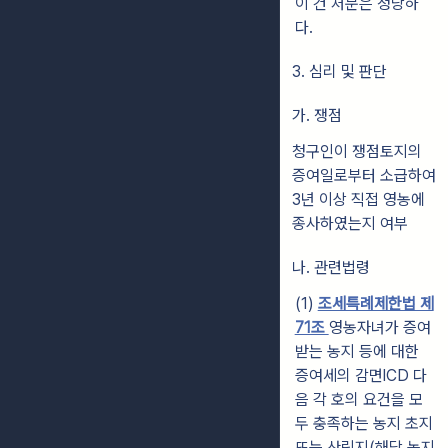
이 건 처분은 정당하
다.
3. 심리 및 판단
가. 쟁점
청구인이 쟁점토지의
증여일로부터 소급하여
3년 이상 직접 영농에
종사하였는지 여부
나. 관련법령
(1)
조세특례제한법 제
71조
영농자녀가 증여
받는 농지 등에 대한
증여세의 감면lCD 다
음 각 호의 요건을 모
두 충족하는 농지 초지
또는 산림지(해당 농지