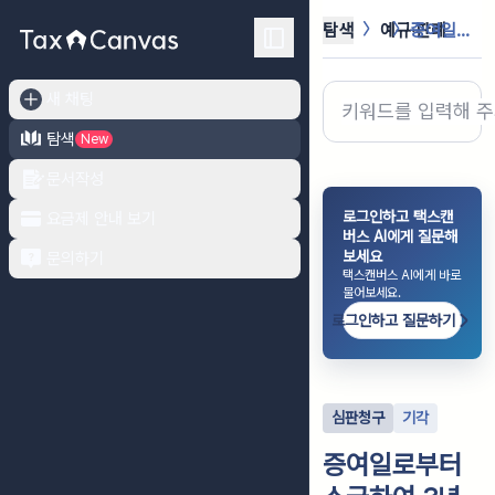
탐색
예규·판례
증여일로부터 소급하여 3년 이상 직접...
새 채팅
탐색
New
문서작성
로그인하고 택스캔
요금제 안내 보기
버스 AI에게 질문해
보세요
문의하기
택스캔버스 AI에게 바로
물어보세요.
로그인하고 질문하기
심판청구
기각
증여일로부터