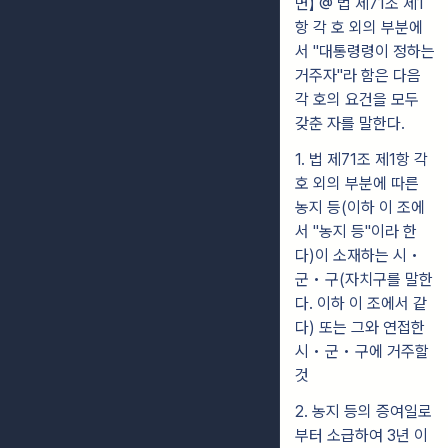
면】 @ 법 제71조 제1
항 각 호 외의 부분에
서 "대통령령이 정하는
거주자"라 함은 다음
각 호의 요건을 모두
갖춘 자를 말한다.
1. 법 제71조 제1항 각
호 외의 부분에 따른
농지 등(이하 이 조에
서 "농지 등"이라 한
다)이 소재하는 시 •
군 • 구(자치구를 말한
다. 이하 이 조에서 같
다) 또는 그와 연접한
시 • 군 • 구에 거주할
것
2. 농지 등의 증여일로
부터 소급하여 3년 이