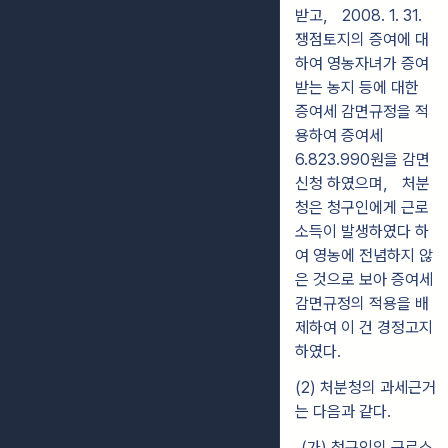
받고， 2008. 1. 31.
쟁점토지의 증여에 대
하여 영농자녀가 증여
받는 농지 등에 대한
증여세 감면규정을 적
용하여 증여세
6.823.990원을 감면
신청 하였으며， 처분
청은 청구인에게 근로
소득이 발생하였다 하
여 영농에 전념하지 않
은 것으로 보아 증여세
감면규정의 적용을 배
제하여 이 건 경정고지
하였다.
(2) 처분청의 과세근거
는 다음과 같다.
(가) 청구인의 근로소