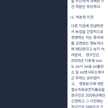
을 부인하여 과세한 이
건 처분은 부당하다.
나. 처분청 의견
다른 직업에 전념하면
서 농업을 간접적으로
경영하는 자는 증여세
를 감면받는 영농자녀
에 해당한다고 보기 어
려운바， 청구인은
2005년 이후에 ooo
도 oo시 oo읍 oo출장
소 및 oo면사무소에서
근 무하는 공무원이
고， 쟁점토지에 대한
쌀소득등보전직불금을
청구인은 2008년에만
신청하고 그 이전에는
청구인의 아버지가 신