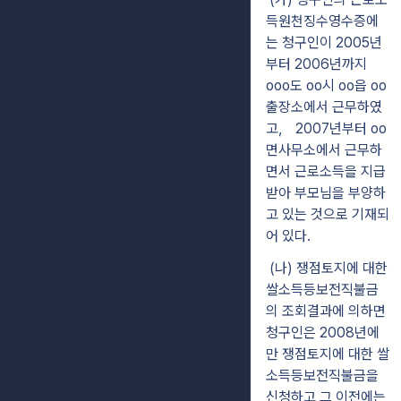
득원천징수영수증에
는 청구인이 2005년
부터 2006년까지
ooo도 oo시 oo읍 oo
출장소에서 근무하였
고， 2007년부터 oo
면사무소에서 근무하
면서 근로소득을 지급
받아 부모님을 부양하
고 있는 것으로 기재되
어 있다.
(나) 쟁점토지에 대한
쌀소득등보전직불금
의 조회결과에 의하면
청구인은 2008년에
만 쟁점토지에 대한 쌀
소득등보전직불금을
신청하고 그 이전에는