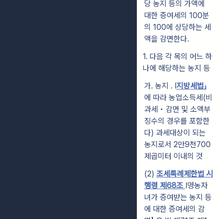
당 농지 등의 가액에
대한 증여세의 100분
의 100에 상당하는 세
액을 감면한다.
1. 다음 각 목의 어느 하
나에 해당하는 농지 등
가. 농지 . I
지방세법」
에 따라 농업소득세(비
과세 • 감면 및 소액부
징수의 경우를 포함한
다) 과세대상이 되는
농지로서 2만9천700
제곱미터 이내의 것
(2)
조세특례제한법 시
행령 제68조
I영농자
녀가 증여받는 농지 등
에 대한 증여세의 감