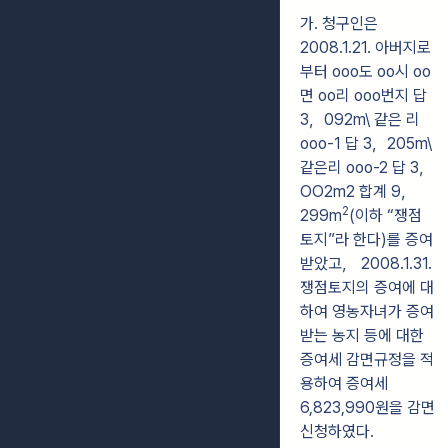
가. 청구인은
2008.1.21. 아버지로
부터 ooo도 oo시 oo
면 oo리 ooo번지 답
3，092m\ 같은 리
ooo-1 답 3，205m\
같은리 ooo-2 답 3，
OO2m2 합계 9，
2
299m
(이하 “쟁점
토지”라 한다)를 증여
받았고， 2008.1.31.
쟁점토지의 증여에 대
하여 영농자녀가 증여
받는 농지 등에 대한
증여세 감면규정을 적
용하여 증여세
6,823,990원을 감면
신청하였다.