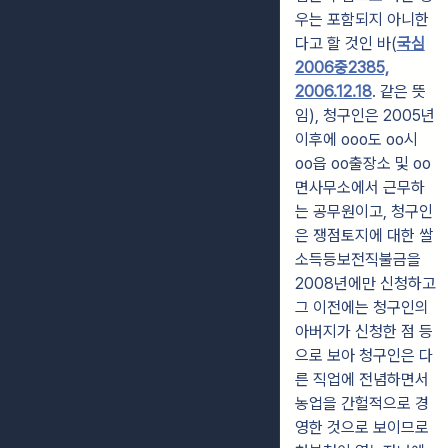
우는 포함되지 아니한
다고 할 것인 바(
국심
2006중2385,
2006.12.18
. 같은 뜻
임), 청구인은 2005년
이후에 ooo도 oo시
oo읍 oo출장소 및 oo
면사무소에서 근무하
는 공무원이고, 청구인
은 쟁점토지에 대한 쌀
소득등보전직불금을
2008년에만 신청하고
그 이전에는 청구인의
아버지가 신청한 점 등
으로 보아 청구인은 다
른 직업에 전념하면서
농업을 간헐적으로 경
영한 것으로 보이므로