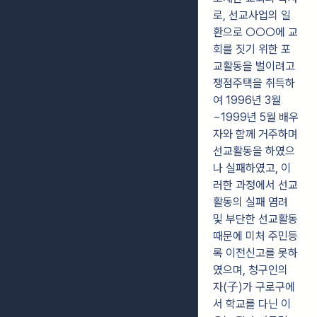
로, 선교사업의 일
환으로 ○○○에 교
회를 짓기 위한 포
교활동을 벌이려고
쟁점주택을 취득하
여 1996년 3월
~1999년 5월 배우
자와 함께 거주하며
선교활동을 하였으
나 실패하였고, 이
러한 과정에서 선교
활동의 실패 염려
및 부단한 선교활동
때문에 미처 주민등
록 이전신고를 못하
였으며, 청구인의
자(子)가 구로구에
서 학교를 다닌 이