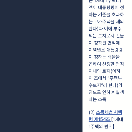
는 1세대 1주택(가
액이 대통령령이 정
하는 기준을 초과하
는 고가주택을 제외
한다)과 이에 부수
되는 토지로서 건물
이 정착된 면적에
지역별로 대통령령
이 정하는 배율을
곱하여 산정한 면적
이내의 토지(이하
이 조에서 “주택부
수토지”라 한다)의
양도로 인하여 발생
하는 소득
(2)
소득세법 시행
령 제154조
【1세대
1주택의 범위】