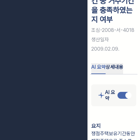
건 중 거주기간
을 충족하였는
지 여부
조심-2008-서-4018
생산일자
2009.02.09.
AI 요약
상세내용
AI 요
약
요지
쟁점주택보유기간동안