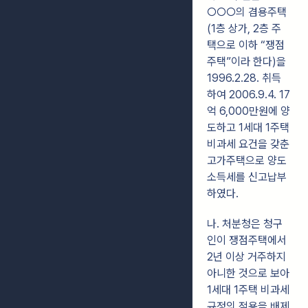
○○○의 겸용주택
(1층 상가, 2층 주
택으로 이하 “쟁점
주택”이라 한다)을
1996.2.28. 취득
하여 2006.9.4. 17
억 6,000만원에 양
도하고 1세대 1주택
비과세 요건을 갖춘
고가주택으로 양도
소득세를 신고납부
하였다.
나. 처분청은 청구
인이 쟁점주택에서
2년 이상 거주하지
아니한 것으로 보아
1세대 1주택 비과세
규정의 적용을 배제