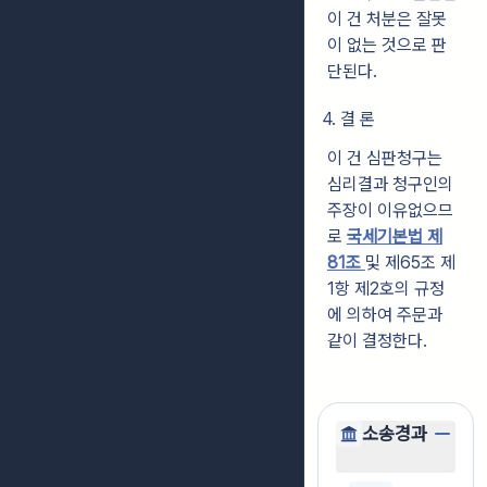
이 건 처분은 잘못
이 없는 것으로 판
단된다.
4. 결 론
이 건 심판청구는
심리결과 청구인의
주장이 이유없으므
로
국세기본법 제
81조
및 제65조 제
1항 제2호의 규정
에 의하여 주문과
같이 결정한다.
소송경과