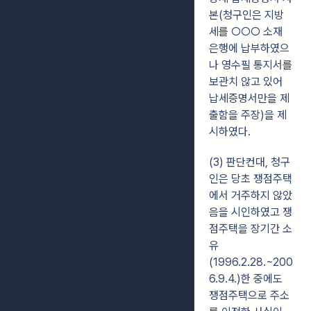
본(청구인은 지방
세를 ○○○ 소재
은행에 납부하였으
나 영수필 통지서를
보관치 않고 있어
납세증명서만을 제
출함을 주장)을 제
시하였다.
(3) 판단컨대, 청구
인은 당초 쟁점주택
에서 거주하지 않았
음을 시인하였고 쟁
점주택을 장기간 소
유
(1996.2.28.~200
6.9.4.)한 중에도
쟁점주택으로 주소