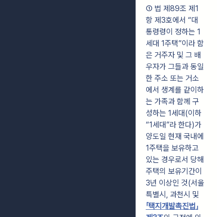
① 법 제89조 제1
항 제3호에서 “대
통령령이 정하는 1
세대 1주택”이라 함
은 거주자 및 그 배
우자가 그들과 동일
한 주소 또는 거소
에서 생계를 같이하
는 가족과 함께 구
성하는 1세대(이하
“1세대”라 한다)가
양도일 현재 국내에
1주택을 보유하고
있는 경우로서 당해
주택의 보유기간이
3년 이상인 것(서울
특별시, 과천시 및
「택지개발촉진법」