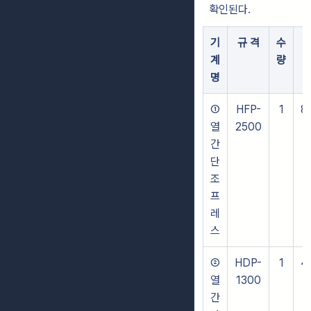
확인된다.
기
규 격
수
계
량
명
①
HFP-
1
8
열
2500
간
단
조
프
레
스
②
HDP-
1
4
열
1300
간