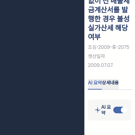
없이 선 매출세
금계산서를 발
행한 경우 불성
실가산세 해당
여부
조심-2009-중-2075
생산일자
2009.07.07.
AI 요약
상세내용
AI 요
약