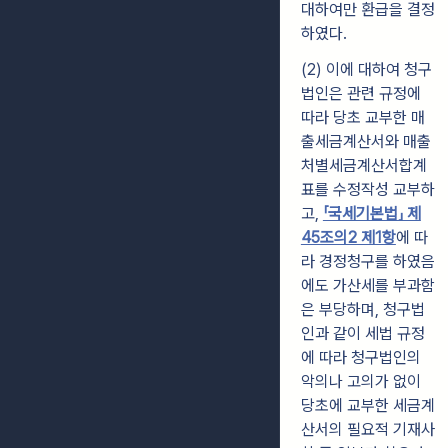
대하여만 환급을 결정
하였다.
(2) 이에 대하여 청구
법인은 관련 규정에
따라 당초 교부한 매
출세금계산서와 매출
처별세금계산서합계
표를 수정작성 교부하
고,
「국세기본법」 제
45조의2 제1항
에 따
라 경정청구를 하였음
에도 가산세를 부과함
은 부당하며, 청구법
인과 같이 세법 규정
에 따라 청구법인의
악의나 고의가 없이
당초에 교부한 세금계
산서의 필요적 기재사