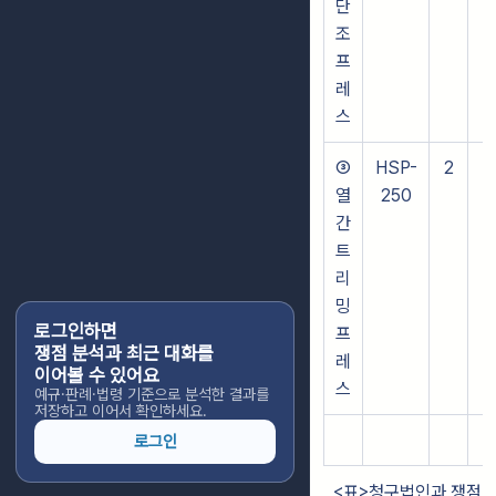
단
조
프
레
스
③
HSP-
2
9
열
250
간
트
리
밍
로그인하면
프
쟁점 분석과 최근 대화를
레
이어볼 수 있어요
스
예규·판례·법령 기준으로 분석한 결과를
저장하고 이어서 확인하세요.
로그인
<표>청구법인과 쟁점