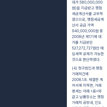
대가 580,000,000
원)을 지급받고 쟁점
세금계산서를 교부하
였으므로, 쟁점세금계
산서 공급 가액
940,000,000원 중
2008년 제1기에 대
가를 지급받은
527,272,727원만 매
입세액 공제가 가능한
것으로 판단하였다.
(4) 청구법인과 쟁점
거래처간에
2008.1.8. 체결한 계
약서에 의하면, 거래
명세는 아래 <표>와
같고 납품장소는 쟁점
거래처 공장내, 인도