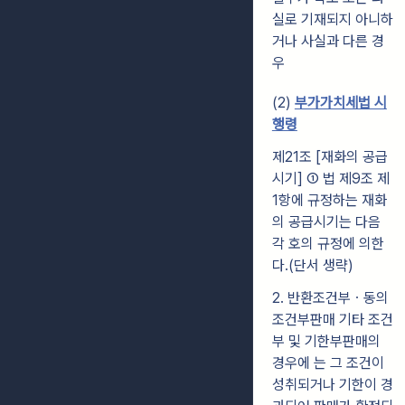
실로 기재되지 아니하
거나 사실과 다른 경
우
(2)
부가가치세법 시
행령
제21조 [재화의 공급
시기]
① 법 제9조 제
1항에 규정하는 재화
의 공급시기는 다음
각 호의 규정에 의한
다.(단서 생략)
2. 반환조건부ㆍ동의
조건부판매 기타 조건
부 및 기한부판매의
경우에 는 그 조건이
성취되거나 기한이 경