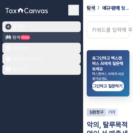
탐색
예규·판례
악의, 탈루목적 없이 선 매출세금계산...
새 채팅
탐색
New
문서작성
로그인하고 택스캔
요금제 안내 보기
버스 AI에게 질문해
보세요
문의하기
택스캔버스 AI에게 바로
물어보세요.
로그인하고 질문하기
심판청구
기각
악의, 탈루목적