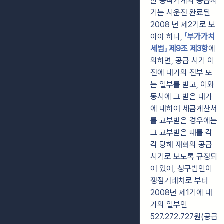
한 공작기계의 공급시
기는 시운전 완료된
2008 년 제2기로 보
아야 하나,
「부가가치
세법」 제9조 제3항
에
의하면, 공급 시기 이
전에 대가의 전부 또
는 일부를 받고, 이와
동시에 그 받은 대가
에 대하여 세금계산서
를 교부받은 경우에는
그 교부받은 때를 각
각 당해 재화의 공급
시기로 보도록 규정되
어 있어, 청구법인이
쟁점거래처로 부터
2008년 제1기에 대
가의 일부인
527.272.727원(공급