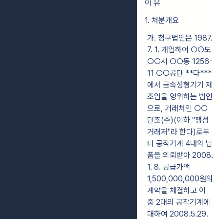
이 유
1. 처분개요
가. 청구법인은 1987.
7. 1. 개업하여 ○○도
○○시 ○○동 1256-
11 ○○공단 **다***
에서 금속성형기기 제
조업을 영위하는 법인
으로, 거래처인 ○○
단조(주)(이하 "쟁점
거래처"라 한다)로부
터 공작기계 4대의 납
품을 의뢰받아 2008.
1. 8. 공급가액
1,500,000,000원의
계약을 체결하고 이
중 2대의 공작기계에
대하여 2008.5.29.