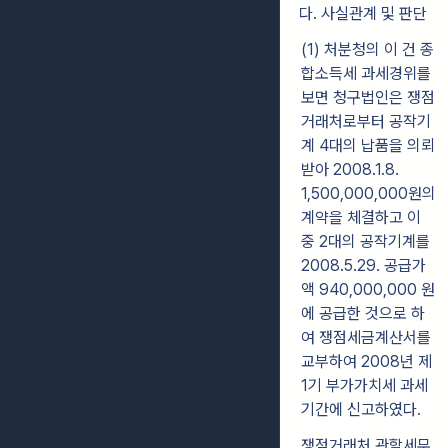
다. 사실관계 및 판단
(1) 처분청의 이 건 종
합소득세 과세경위를
보면 청구법인은 쟁점
거래처로부터 공작기
계 4대의 납품을 의뢰
받아 2008.1.8.
1,500,000,000원의
계약을 체결하고 이
중 2대의 공작기계를
2008.5.29. 공급가
액 940,000,000 원
에 공급한 것으로 하
여 쟁점세금계산서를
교부하여 2008년 제
1기 부가가치세 과세
기간에 신고하였다.
쟁점거래처 관할세무