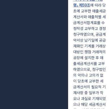
령」 제59조
에 따라 당
초에 교부한 매출세금
계산서와 매출처별 세
금계산서합계표를 수
정작성 교부하고 경정
청구하였으며, 공급계
약서상 납기일에 공급
재화인 기계를 거래상
대방인 쟁점 거래처의
공장에 설치한 후 매
출세금계산서를 교부
하였으므로, 청구법인
의 악의나 고의가 없
이 당초에 교부한 세
금계산서의 필요적 기
재사항 중 일부가 착
오나 과실로 기재되었
으나 해당 세금계산서