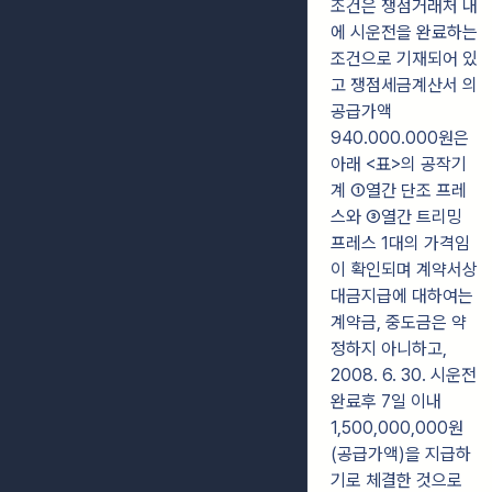
조건은 쟁점거래처 내
에 시운전을 완료하는
조건으로 기재되어 있
고 쟁점세금계산서 의
공급가액
940.000.000원은
아래 <표>의 공작기
계 ①열간 단조 프레
스와 ③열간 트리밍
프레스 1대의 가격임
이 확인되며 계약서상
대금지급에 대하여는
계약금, 중도금은 약
정하지 아니하고,
2008. 6. 30. 시운전
완료후 7일 이내
1,500,000,000원
(공급가액)을 지급하
기로 체결한 것으로