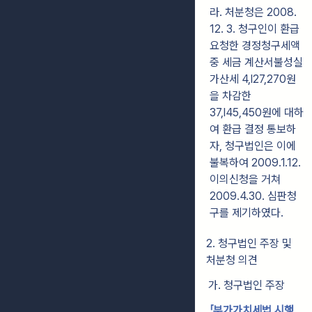
라. 처분청은 2008.
12. 3. 청구인이 환급
요청한 경정청구세액
중 세금 계산서불성실
가산세 4,l27,270원
을 차감한
37,l45,450원에 대하
여 환급 결정 통보하
자, 청구법인은 이에
불복하여 2009.1.12.
이의신청을 거쳐
2009.4.30. 심판청
구를 제기하였다.
2. 청구법인 주장 및
처분청 의견
가. 청구법인 주장
「부가가치세법 시행