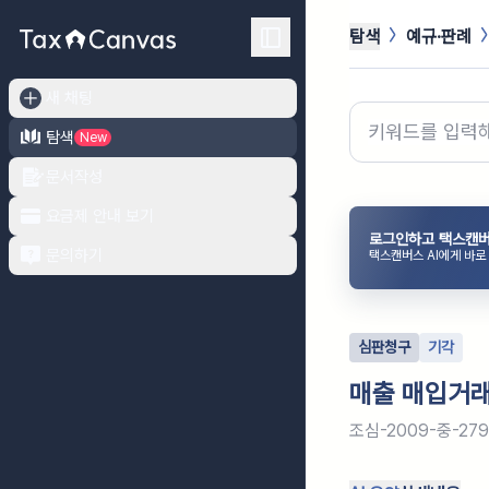
탐색
예규·판례
새 채팅
탐색
New
문서작성
요금제 안내 보기
로그인하고 택스캔버
문의하기
택스캔버스 AI에게 바로
심판청구
기각
매출 매입거래
조심-2009-중-27