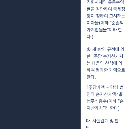
기회사채의 유통수익
률을 감안하여 국세청
장이 정하여 고시하는
이자율(이하
“순손익
가치환원율”이라 한
다.)
② 제1항의 규정에 의
한 1주당 순자산가치
는 다음의 산식에 의
하여 평가한 가액으로
한다.
1주당가액 = 당해 법
인의 순자산가액÷발
행주식총수(이하 “순
자산가치”라 한다)
다. 사실관계 및 판
단