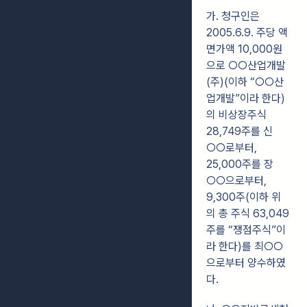
가. 청구인은
2005.6.9. 주당 액
면가액 10,000원
으로 ○○산업개발
(주)(이하 “○○
산
업개발”이라 한다)
의 비상장주식
28,749주를 신
○○로부터,
25,000주를 장
○○
으로부터,
9,300주(이하 위
의 총 주식 63,049
주를 “쟁점주식”이
라 한다)를 최○○
으로부터 양수하였
다.