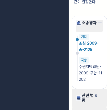
같이 결정한다.
소송경과
기각
조심-2009-
중-2125
국승
수원지방법원-
2009-구합-11
202
관련 법
6
령