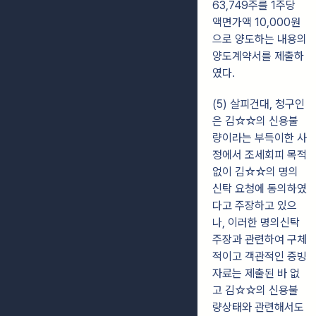
63,749주를 1주당
액면가액 10,000원
으로 양도하는 내용의
양도계약서를
제출하
였다.
(5) 살피건대, 청구인
은 김☆☆의 신용불
량이라는 부득이한 사
정에서 조세회피
목적
없이 김☆☆의 명의
신탁 요청에 동의하였
다고 주장하고 있으
나, 이러한 명의신탁
주장과 관련하여 구체
적이고 객관적인 증빙
자료는 제출된 바 없
고 김☆☆의 신용
불
량상태와 관련해서도