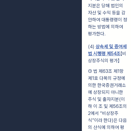
지분은 당해 법인의
자산 및 수익 등을 감
안하여 대통령령이 정
하는 방법에 의하여
평가한다.
(4)
상속세 및 증여세
법 시행령 제54조
【비
상장주식의 평가】
① 법 제63조 제1항
제1호 다목의 규정에
의한 한국증권거래소
에 상장되지 아니한
주식 및 출자지분(이
하 이 조 및 제56조의
2에서 “비상장주
식”이라 한다)은 다음
의 산식에 의하여 평