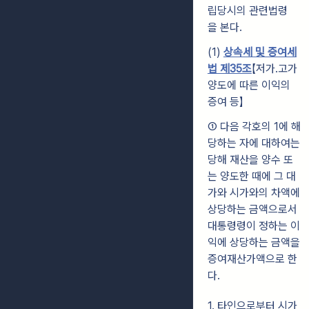
립당시의 관련법령
을 본다.
(1)
상속세 및 증여세
법 제35조
【저가․고가
양도에 따른 이익의
증여 등】
① 다음 각호의 1에 해
당하는 자에 대하여는
당해 재산을 양수 또
는 양도한 때에
그 대
가와 시가와의 차액에
상당하는 금액으로서
대통령령이 정하는 이
익에 상당하는
금액을
증여재산가액으로 한
다.
1. 타인으로부터 시가