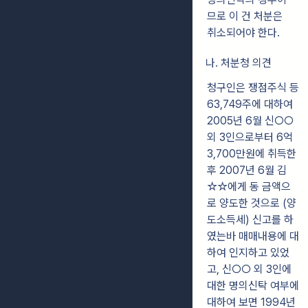
므로 이 건 처분은
취소되어야 한다.
나. 처분청 의견
청구인은 쟁점주식 등
63,749주에 대하여
2005년 6월 신○○
외 3인으로부터
6억
3,700만원에 취득한
후 2007년 6월 김
☆☆에게 동 금액으
로 양도한 것으로
(양
도소득세) 신고를 하
였는바 매매내용에 대
하여 인지하고 있었
고, 신○○ 외 3인에
대한 명의신탁 여부에
대하여 보면 1994년