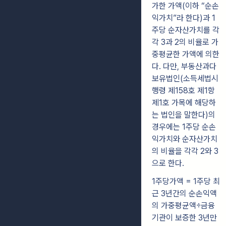
가한 가액(이하 “순손
익가치”라 한다)과 1
주당 순자산가치를 각
각
3과 2의 비율로 가
중평균한 가액에 의한
다. 다만, 부동산과다
보유법인(소득세법시
행령
제158호 제1항
제1호 가목에 해당하
는 법인을 말한다)의
경우에는 1주당 순손
익가치와
순자산가치
의 비율을 각각 2와 3
으로 한다.
1주당가액 = 1주당 최
근 3년간의 순손익액
의 가중평균액÷금융
기관이 보증한 3년
만