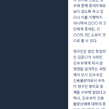
우에 한해 증여의제로
보지 않도록 하고 있
으나 이를 이행하지
아니하여 신○○ 외 3
인에게 증여된, 신
○○외 3인 소유의 것
으로 볼 수 있다.
청구인은 법인 창업자
인 김준○가 사위인
김☆☆에게 회사 운
영권을 넘겨주는
과정
에서 당시 김☆☆은
신용불량자로서 부득
이 청구인 명의로 등
재할 수밖에
없었다고
하나, 김☆☆의 신용
불량상태에 대하여 증