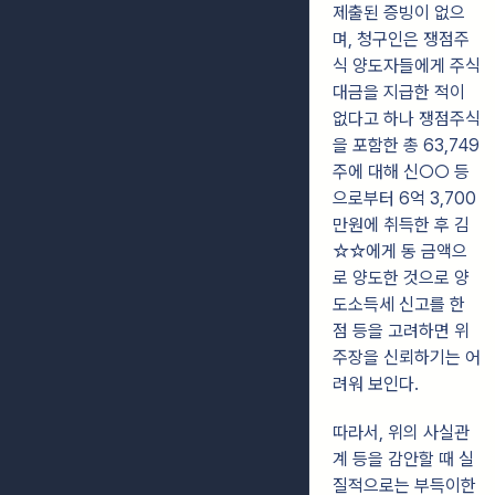
제출된 증빙이 없으
며, 청구인은 쟁점주
식 양도자들에게
주식
대금을 지급한 적이
없다고 하나 쟁점주식
을 포함한 총 63,749
주에 대해 신○○
등
으로부터 6억 3,700
만원에 취득한 후 김
☆☆에게 동 금액으
로 양도한 것으로
양
도소득세 신고를 한
점 등을 고려하면 위
주장을 신뢰하기는 어
려워 보인다.
따라서, 위의 사실관
계 등을 감안할 때 실
질적으로는 부득이한