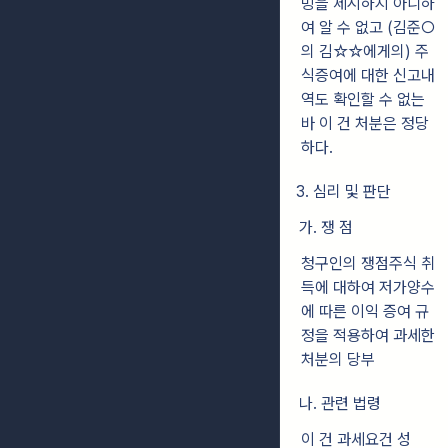
빙을 제시하지 아니하
여 알 수
없고 (김준○
의 김☆☆에게의) 주
식증여에 대한 신고내
역도 확인할 수 없는
바 이 건
처분은 정당
하다.
3. 심리 및 판단
가. 쟁 점
청구인의 쟁점주식 취
득에 대하여 저가양수
에 따른 이익 증여 규
정을 적용하여 과세한
처분의 당부
나. 관련 법령
이 건 과세요건 성