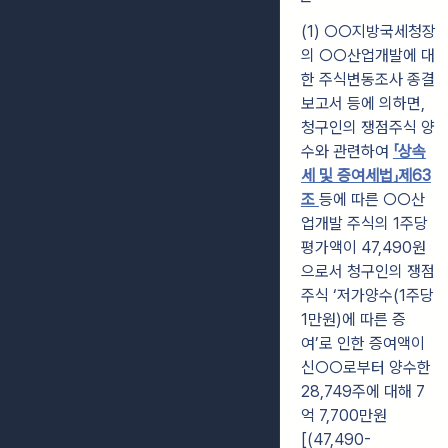
(1) ○○지방국세청장
의 ○○산업개발에 대
한 주식변동조사 종결
보고서 등에 의하면,
청구인의 쟁점주식 양
수와 관련하여
「상속
세 및 증여세법」제63
조
등에 따른
○○산
업개발 주식의 1주당
평가액이 47,490원
으로서 청구인의 쟁점
주식 ‘저가양수
(1주당
1만원)에 따른 증
여’로 인한 증여액이
신○○로부터 양수한
28,749주에 대해
7
억 7,700만원
[(47,490-