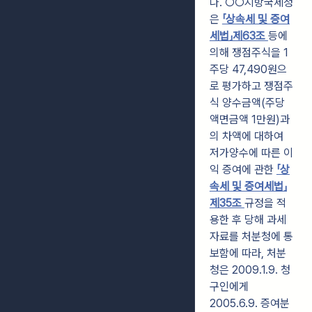
나. ○○지방국세청
은
「상속세 및 증여
세법」제63조
등에
의해 쟁점주식을 1
주당
47,490원으
로 평가하고 쟁점주
식 양수금액(주당
액면금액 1만원)과
의 차액에 대하여
저가양수에 따른 이
익 증여에 관한
「상
속세 및 증여세법」
제35조
규정을 적
용한 후
당해 과세
자료를 처분청에 통
보함에 따라, 처분
청은 2009.1.9. 청
구인에게
2005.6.9. 증여분