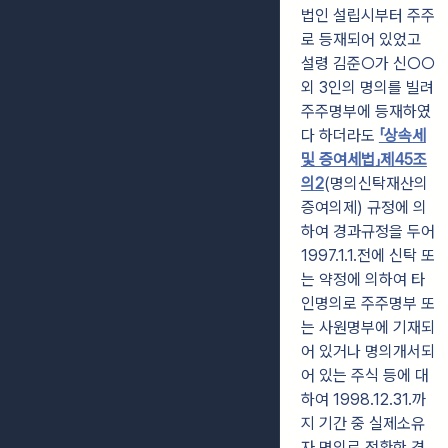
법인 설립시부터 주주
로 등재되어 있었고
설령 김준○가 신○○
외 3인의 명의를 빌려
주주명부에 등재하였
다 하더라도
「상속세
및 증여세법」제45조
의2
(명의신탁재산의
증여의제) 규정에 의
하여 경과규정을
두어
1997.1.1.전에 신탁 또
는 약정에 의하여 타
인명의로 주주명부 또
는 사원명부에
기재되
어 있거나 명의개서되
어 있는 주식 등에 대
하여 1998.12.31.까
지 기간 중 실제소유
자 명의로 전환한 경