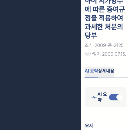
하여 저가양수
에 따른 증여규
정을 적용하여
과세한 처분의
당부
조심-2009-중-2125
생산일자
2009.07.15.
AI 요약
상세내용
AI 요
약
요지