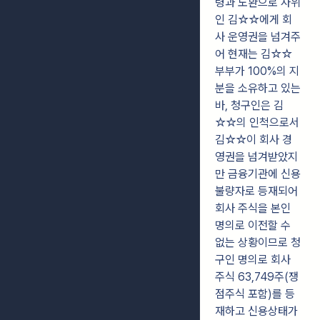
령과
노환으로 사위
인 김☆☆에게 회
사 운영권을 넘겨주
어 현재는 김☆☆
부부가 100%의 지
분을 소유하고 있는
바, 청구인은 김
☆☆의 인척으로서
김☆☆이 회사
경
영권을 넘겨받았지
만 금융기관에 신용
불량자로 등재되어
회사 주식을 본인
명의로
이전할 수
없는 상황이므로 청
구인 명의로 회사
주식 63,749주(쟁
점주식 포함)를
등
재하고 신용상태가