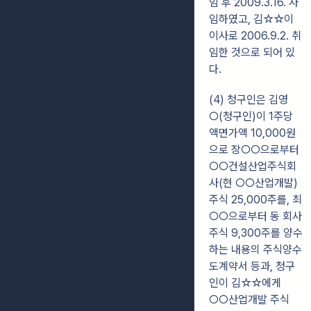
임 후 2009.3.16. 사
임하였고, 김☆☆이
이사로
2006.9.2. 취
임한 것으로 되어 있
다.
(4) 청구인은 김영
○(청구인)이 1주당
액면가액 10,000원
으로 장○○으로부터
○○
건설산업주식회
사(현 ○○산업개발)
주식 25,000주를, 최
○○으로부터 동 회사
주식
9,300주를 양수
하는 내용의 주식양수
도계약서 등과, 청구
인이 김☆☆에게
○○산업개발
주식