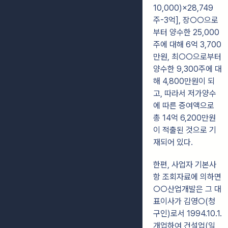
10,000)×28,749
주-3억], 장○○으로
부터 양수한 25,000
주에
대해 6억 3,700
만원, 최○○으로부터
양수한 9,300주에 대
해 4,800만원이 되
고,
따라서 저가양수
에 따른 증여액으로
총 14억 6,200만원
이 적출된 것으로 기
재되어 있다.
한편, 사업자 기본사
항 조회자료에 의하면
○○산업개발은 그 대
표이사가 김영○(청
구인)로서 1994.10.1.
개업하여 건설업(일