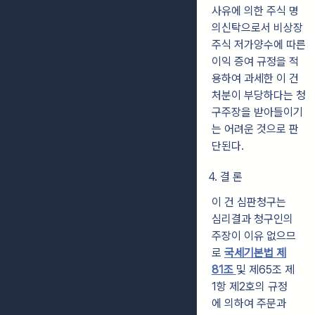
사유에 의한 주식 명
의신탁으로서 비상장
주식 저가양수에 따른
이익 증여 규정을 적
용하여 과세한 이 건
처분이 부당하다는 청
구주장을 받아들이기
는 어려운 것으로 판
단된다.
4. 결 론
이 건 심판청구는
심리결과 청구인의
주장이 이유 없으므
로
국세기본법 제
81조
및 제65조 제
1항 제2호의 규정
에 의하여 주문과