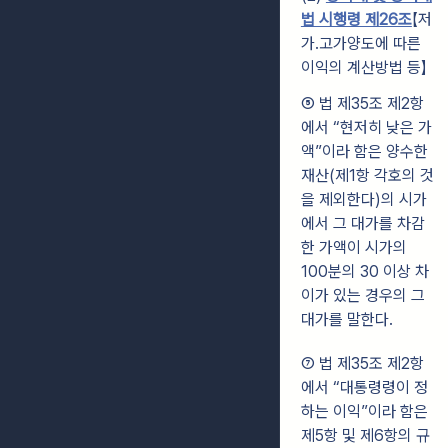
법 시행령 제26조
【저
가․고가양도에 따른
이익의 계산방법 등】
⑤ 법 제35조 제2항
에서 “현저히 낮은 가
액”이라 함은 양수한
재산(제1항 각호의
것
을 제외한다)의 시가
에서 그 대가를 차감
한 가액이 시가의
100분의 30 이상 차
이가
있는 경우의 그
대가를 말한다.
⑦ 법 제35조 제2항
에서 “대통령령이 정
하는 이익”이라 함은
제5항 및 제6항의 규