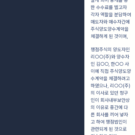
알게 되어 중개를 통
한 수수료를 벌고자
각자 역할을 분담하여
매도자와 매수자간에
주식양도양수계약을
체결하게 된 것이며,
쟁점주식의 양도자인
리○○(주)와 양수자
인 김○○, 한○○ 사
이에 직접 주식양도
양
수계약을 체결하려고
하였으나, 리○○(주)
의 이사로 있던 청구
인이 회사내부
보안상
의 이유로 중간에 다
른 회사를 끼어 넣자
고 하여 쟁점법인이
관련되게 된 것으로