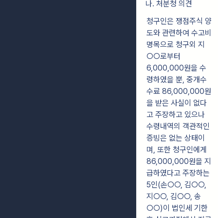
나. 처분청 의견
청구인은 쟁점주식 양
도와 관련하여 수고비
명목으로 청구외 지
○○로부터
6,000,000원을 수
령하였을 뿐, 중개수
수료 86,000,000원
을 받은 사실이 없다
고
주장하고 있으나
수령내역의 객관적인
증빙은 없는 상태이
며, 또한 청구인에게
86,000,000원을 지
급하였다고 주장하는
5인(손○○, 김○○,
지○○, 김○○, 송
○○)이
법인세 기한