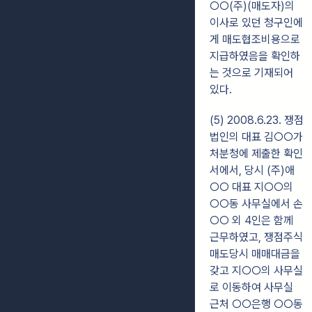
○○(주)
(매도자)의
이사로 있던 청구인에
게 매도협조비용으로
지급하였음을 확인하
는 것으로
기재되어
있다.
(5) 2008.6.23. 쟁점
법인의 대표 김○○가
처분청에 제출한 확인
서에서, 당시 (주)애
○○ 대표 지○○의
○○동 사무실에서 손
○○ 외 4인은 함께
근무하였고, 쟁점
주식
매도당시 매매대금을
갖고 지○○의 사무실
로 이동하여 사무실
근처 ○○은행
○○동