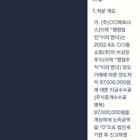
1. 처분 개요
가. (주)○○파트너
스(이하 “쟁점법
인”이라 한다)는
2002.4.8. ○○홈
쇼핑(주)의
비상장
주식(이하 “쟁점주
식”이라 한다) 양도
거래에 따른 양도차
익 97,000,000원
에
대한 지급수수료
(주식중개수수료
명목)
97,000,000원을
계상하여 소득금액
을 “0”으로 법인세
기한 후 신고하였