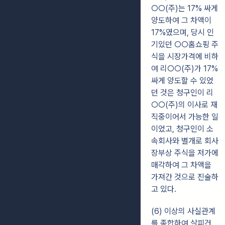
○○(주)는 17% 싸게
양도하여 그 차액이
17%였으며, 당시 인
기있던 ○○홈쇼핑
주
식을 시장가격에 비하
여 리○○(주)가 17%
싸게 양도할 수 있었
던 것은 청구인이
리
○○(주)의 이사로 재
직중이어서 가능한 일
이었고, 청구인이 소
속회사와 별개로 회사
장부상 주식을 저가에
매각하여 그 차액을
가져간 것으로 진술하
고 있다.
(6) 이상의 사실관계
를 종합하여 살피건