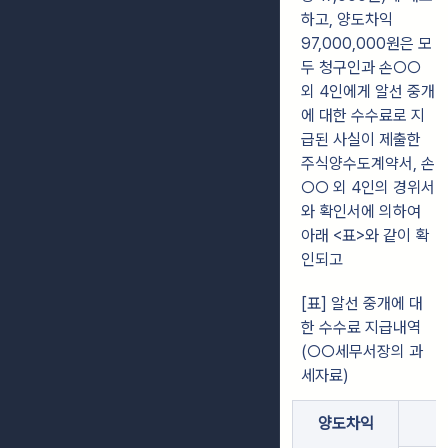
하고,
양도차익
97,000,000원은 모
두 청구인과 손○○
외 4인에게 알선 중개
에 대한
수수료로 지
급된 사실이 제출한
주식양수도계약서, 손
○○ 외 4인의 경위서
와 확인서에
의하여
아래 <표>와 같이 확
인되고
[표] 알선 중개에 대
한 수수료 지급내역
(○○세무서장의 과
세자료)
양도차익