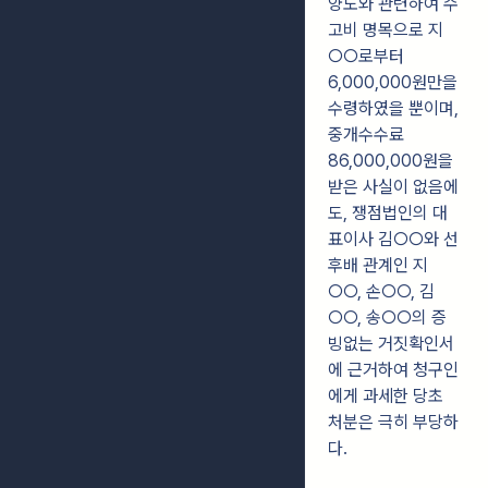
양도와 관련하여 수
고비 명목으로 지
○○로부터
6,000,000원
만을
수령하였을 뿐이며,
중개수수료
86,000,000원을
받은 사실이 없음에
도,
쟁점법인의 대
표이사 김○○와 선
후배 관계인 지
○○, 손○○, 김
○○, 송○○의 증
빙없는 거짓확인서
에 근거하여 청구인
에게 과세한 당초
처분은 극히 부당하
다.