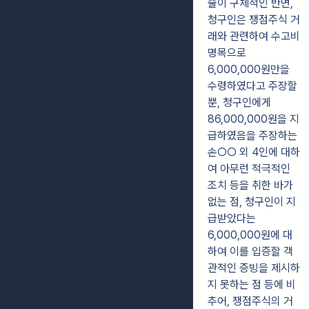
술이
구체적인 반면,
청구인은 쟁점주식 거
래와 관련하여 수고비
명목으로
6,000,000원만을
수령하였다고 주장할
뿐, 청구인에게
86,000,000원을 지
급하였음을 주장하는
손○○
외 4인에 대하
여 아무런 적극적인
조치 등을 취한 바가
없는 점, 청구인이 지
급
받았다는
6,000,000원에 대
하여 이를 입증할 객
관적인 증빙을 제시하
지 못하는 점
등에 비
추어, 쟁점주식의 거