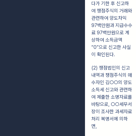
다가 기한 후 신고하
여 쟁점주식의 거래와
관련하여 양도차익
97백만원과
지급수수
료 97백만원으로 계
상하여 소득금액
“0”으로 신고한 사실
이 확인된다.
(2) 쟁점법인의 신고
내역과 쟁점주식의 매
수자인 김○○의 양도
소득세 신고와 관련하
여
제출한 소명자료를
바탕으로, ○○세무서
장이 조사한 과세자료
처리 복명서에 의하
면,