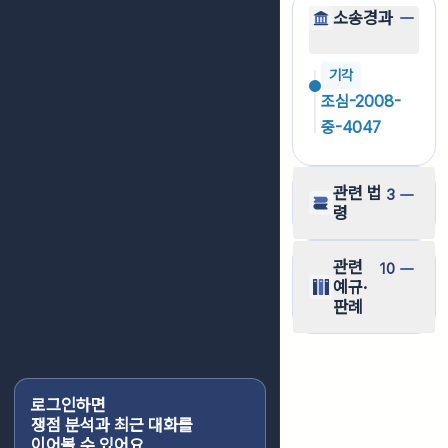
소송경과
기각
조심-2008-
중-4047
관련 법
3
령
관련
10
예규·
판례
로그인하면
쟁점 분석과 최근 대화를
이어볼 수 있어요