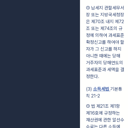
① 납세지 관할세무서
장 또는 지방국세청장
은 제70조 내지 제72
조 또는 제74조의 규
정에 의하여 과세표준
확정신고를 하여야 할
자가 그 신고를 하지
아니한 때에는 당해
거주자의 당해연도의
과세표준과 세액을 결
정한다.
(3)
소득세법
기본통
칙 21-2
① 법 제21조 제1항
제16호에 규정하는
재산권에 관한 알선수
수료는 다른 소득에