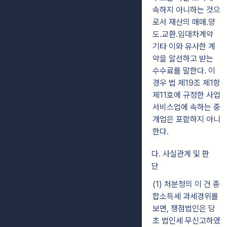
속하지 아니하는 것으
로서 재산의 매매․양
도․교환․임대차계약
기타 이와 유사한
계
약을 알선하고 받는
수수료를 말한다. 이
경우 법 제19조 제1항
제11호에 규정한
사업
서비스업에 속하는 중
개업은 포함하지 아니
한다.
다. 사실관계 및 판
단
(1) 처분청의 이 건 종
합소득세 과세경위를
보면, 쟁점법인은 당
초 법인세 무신고
하였