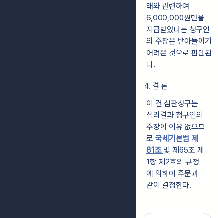
래와 관련하여
6,000,000원만을
지급받았다는 청구인
의
주장은 받아들이기
어려운 것으로 판단된
다.
4. 결 론
이 건 심판청구는
심리결과 청구인의
주장이 이유 없으므
로
국세기본법 제
81조
및 제65조 제
1항 제2호의 규정
에 의하여 주문과
같이 결정한다.