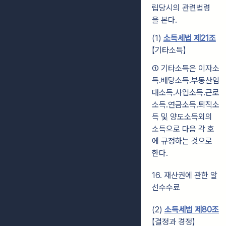
립당시의 관련법령
을 본다.
(1)
소득세법 제21조
【기타소득】
① 기타소득은 이자소
득․배당소득․부동산임
대소득․사업소득․근로
소득․연금소득․퇴직소
득 및 양도소득외의
소득으로 다음 각 호
에 규정하는 것으로
한다.
16. 재산권에 관한 알
선수수료
(2)
소득세법 제80조
【결정과 경정】