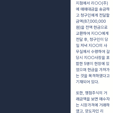
지점에서 리○○(주)
에 매매대금을 송금하
고 청구인에게 전달할
금액
(87,000,000
원)을 전액 현금으로
교환하여 지○○에게
전달 후, 청구인이 당
일 저녁
지○○의 사
무실에서 수령하여 갈
당시 지○○사장을 포
함한 5명이 현장에 있
었으며
현금을 가져가
는 것을 목격하였다고
기재되어 있다.
또한, 쟁점주식의 거
래금액을 보면 매수자
는 시장가격에 거래하
였고, 양도자인
리