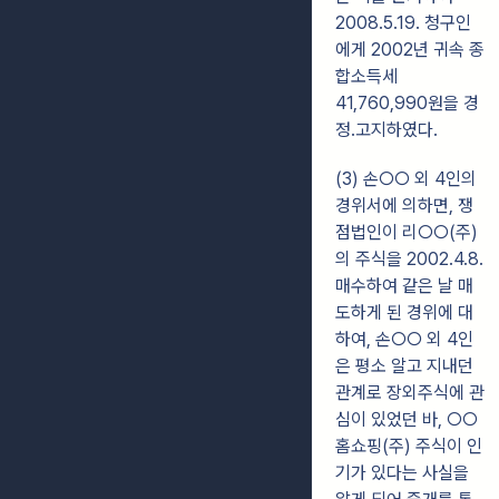
2008.5.19. 청구인
에게 2002년 귀속 종
합소득세
41,760,990원을 경
정․고지하였다.
(3) 손○○ 외 4인의
경위서에 의하면, 쟁
점법인이 리○○(주)
의 주식을 2002.4.8.
매수하여 같은 날 매
도하게 된 경위에 대
하여, 손○○ 외 4인
은 평소 알고 지내던
관계로 장외주식에 관
심이 있었던 바, ○○
홈쇼핑(주) 주식이 인
기가 있다는 사실을