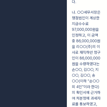
다.
나. ○○세무서장은
쟁점법인이 계상한
지급수수료
97,000,000원을
인정하고,
이 금액
중 86,000,000원
을 리○○(주)의 이
사로 재직하던 청구
인이 86,000,000
원을
수령하였다는
손○○, 김○○, 지
○○, 김○○, 송
○○(이하 “손○○
외 4인”이라
한다)
의 확인서에 근거하
여 처분청에 과세자
료를 통보하였고,