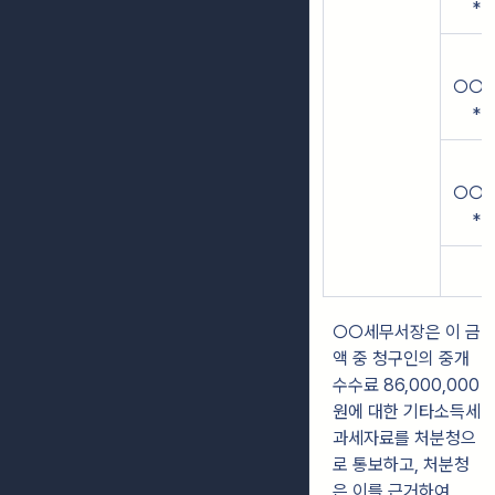
**
○○(
**
○○(
**
○○세무서장은 이 금
액 중 청구인의 중개
수수료 86,000,000
원에 대한 기타소득세
과세자료를 처분청으
로 통보하고, 처분청
은 이를 근거하여