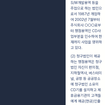
S/W개발용역 등을
주업으로 하는 법인으
로서 1987년 개업하
여 2002년 7월부터
주식회사 ○○○로부
터 쟁점용역인 CD사
업부분을 인수하여 현
재까지 사업을 영위하
고 있다.
(2) 청구법인이 제공
하는 쟁점용역은 청구
법인 자신이 편의점,
지하철역사, 버스터미
널, 공항 등 공공장소
에 청구법인 소유의
CD기를 설치하고 제
휴금융기관의 고객들
에게 예금(현금)인출