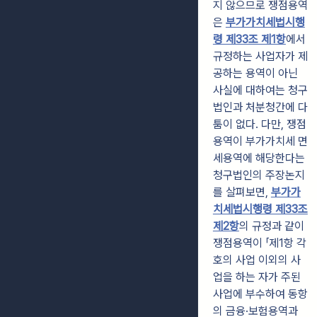
지 않으므로 쟁점용역
은
부가가치세법시행
령 제33조 제1항
에서
규정하는 사업자가 제
공하는 용역이 아닌
사실에 대하여는 청구
법인과 처분청간에 다
툼이 없다. 다만, 쟁점
용역이 부가가치세 면
세용역에 해당한다는
청구법인의 주장논지
를 살펴보면,
부가가
치세법시행령 제33조
제2항
의 규정과 같이
쟁점용역이 「제1항 각
호의 사업 이외의 사
업을 하는 자가 주된
사업에 부수하여 동항
의 금융·보험용역과