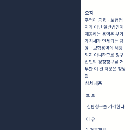
요지
주업이 금융・보험업
자가 아닌 일반법인이
제공하는 용역은 부가
가치세가 면세되는 금
융・보험용역에 해당
되지 아니하므로 청구
법인의 경정청구를 거
부한 이 건 처분은 정당
함
상세내용
주 문
심판청구를 기각한다.
이 유
1. 처분개요