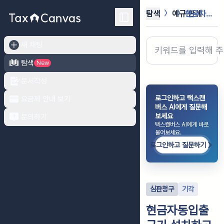
탐색
예규·판례
현금자동입출금기 설치하고 고객으로부터...
새 채팅
탐색
New
문서작성
로그인하고 택스캔
요금제 안내 보기
버스 AI에게 질문해
보세요
문의하기
택스캔버스 AI에게 바로
물어보세요.
로그인하고 질문하기
심판청구
기각
현금자동입출