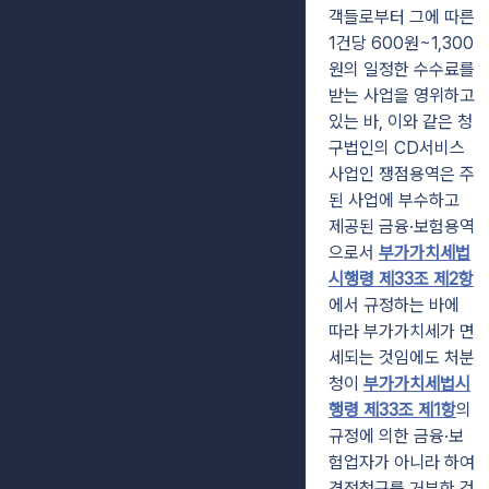
객들로부터 그에 따른
1건당 600원~1,300
원의 일정한 수수료를
받는 사업을 영위하고
있는 바, 이와 같은 청
구법인의 CD서비스
사업인 쟁점용역은 주
된 사업에 부수하고
제공된 금융·보험용역
으로서
부가가치세법
시행령 제33조 제2항
에서 규정하는 바에
따라 부가가치세가 면
세되는 것임에도 처분
청이
부가가치세법시
행령 제33조 제1항
의
규정에 의한 금융·보
험업자가 아니라 하여
경정청구를 거부한 것