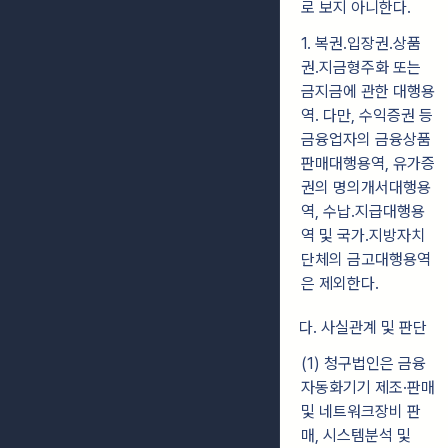
로 보지 아니한다.
1. 복권․입장권․상품
권․지금형주화 또는
금지금에 관한 대행용
역. 다만, 수익증권 등
금융업자의 금융상품
판매대행용역, 유가증
권의 명의개서대행용
역, 수납․지급대행용
역 및 국가․지방자치
단체의 금고대행용역
은 제외한다.
다. 사실관계 및 판단
(1) 청구법인은 금융
자동화기기 제조·판매
및 네트워크장비 판
매, 시스템분석 및