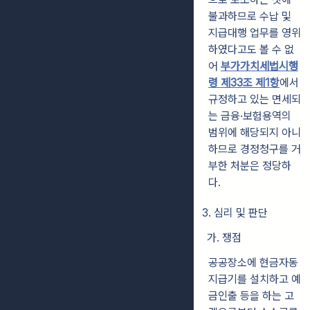
불과하므로 수납 및
지급대행 업무를 영위
하였다고도 볼 수 없
어
부가가치세법시행
령 제33조 제1항
에서
규정하고 있는 면세되
는 금융·보험용역의
범위에 해당되지 아니
하므로 경정청구를 거
부한 처분은 정당하
다.
3. 심리 및 판단
가. 쟁점
공공장소에 현금자동
지급기를 설치하고 예
금인출 등을 하는 고