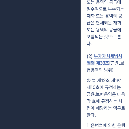
또는 용역의 공급에
필수적으로 부수되는
재화 또는 용역의 공
급은 면세되는 재화
또는 용역의 공급에
포함되는 것으로 본
다.
(2)
부가가치세법시
행령 제33조
【금융․보
험용역의 범위】
① 법 제12조 제1항
제10호에 규정하는
금융․보험용역은 다음
각 호에 규정하는 사
업에 해당하는 역무로
한다.
1. 은행법에 의한 은행