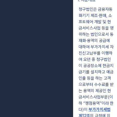
청구법인은 금융자동
화기기 제조·판매, 소
프트웨어 개발 및 현
금서비스사업 등을 영
위하는 법인으로서 동
재화·용역의 공급에
대하여 부가가치세 자
진신고납부를 이행하
여 오던 중 청구법인
이 공공장소에 현금지
급기를 설치하고 예금
인출 등을 하는 고객
으로부터 수수료를 받
는 용역의 제공인 현
금서비스사업부문(이
하 “쟁점용역”이라 한
다)이
부가가치세법
제12조
의 규정에 의