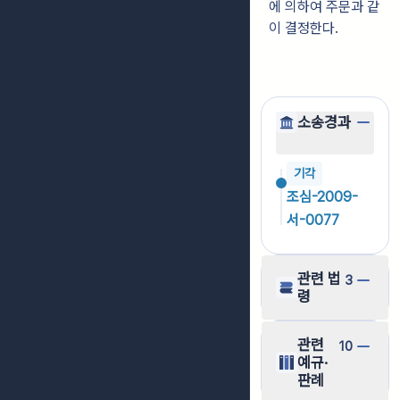
에 의하여 주문과 같
이 결정한다.
소송경과
기각
조심-2009-
서-0077
관련 법
3
령
관련
10
예규·
판례