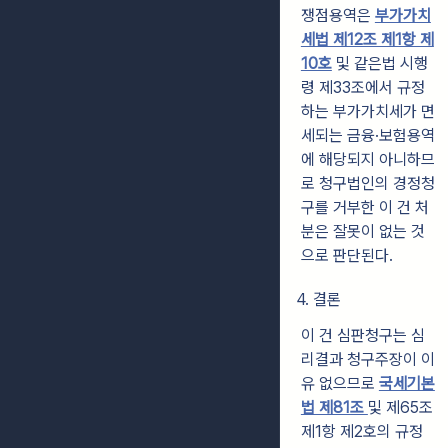
쟁점용역은
부가가치
세법 제12조 제1항 제
10호
및 같은법 시행
령 제33조에서 규정
하는 부가가치세가 면
세되는 금융·보험용역
에 해당되지 아니하므
로 청구법인의 경정청
구를 거부한 이 건 처
분은 잘못이 없는 것
으로 판단된다.
4. 결론
이 건 심판청구는 심
리결과 청구주장이 이
유 없으므로
국세기본
법 제81조
및 제65조
제1항 제2호의 규정