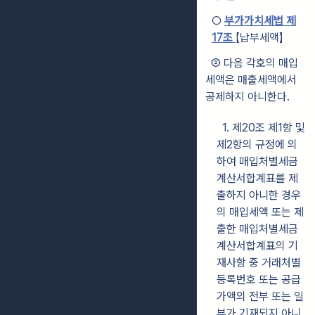
○
부가가치세법 제
17조
【납부세액】
② 다음 각호의 매입
세액은 매출세액에서
공제하지 아니한다.
1. 제20조 제1항 및
제2항의 규정에 의
하여 매입처별세금
계산서합계표를 제
출하지 아니한 경우
의 매입세액 또는 제
출한 매입처별세금
계산서합계표의 기
재사항 중 거래처별
등록번호 또는 공급
가액의 전부 또는 일
부가 기재되지 아니