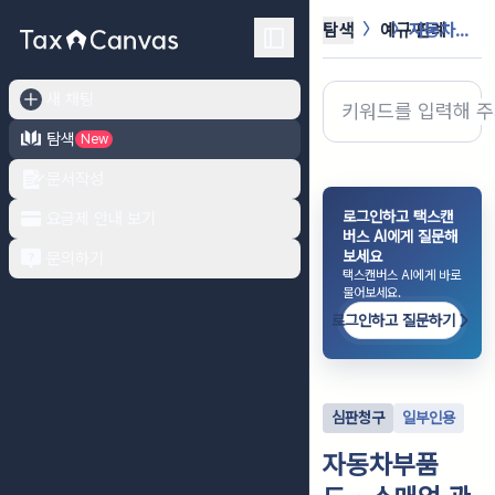
탐색
예규·판례
자동차부품도・소매업 관련 실물거래없는...
새 채팅
탐색
New
문서작성
로그인하고 택스캔
요금제 안내 보기
버스 AI에게 질문해
보세요
문의하기
택스캔버스 AI에게 바로
물어보세요.
로그인하고 질문하기
심판청구
일부인용
자동차부품