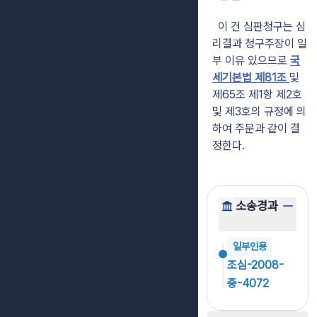
이 건 심판청구는 심
리결과 청구주장이 일
부 이유 있으므로
국
세기본법 제81조
및
제65조 제1항 제2호
및 제3호의 규정에 의
하여 주문과 같이 결
정한다.
소송경과
일부인용
조심-2008-
중-4072