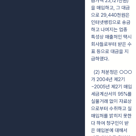
급가액 23,121천원)
을 매입하고, 그 대금
으로 29,440천원은
인터넷뱅킹으로 송금
하고 나머지는 업종
특성상 매출처인 택시
회사들로부터 받은 수
표 등으로 대금을 지
급하였다.
(2) 처분청은 ○○○
가 2004년 제2기
~2005년 제2기 매입
세금계산서의 95%를
실물거래 없이 자료상
으로부터 수취하고 실
매입처를 밝히지 못한
다 하여 청구인이 받
은 매입분에 대해서