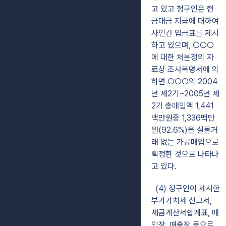
고 있고 청구인은 현
금대금 지급에 대하여
사인간 입금표를 제시
하고 있으며, ○○○
에 대한 처분청의 자
료상 조사복명서에 의
하면 ○○○의 2004
년 제2기~2005년 제
2기 총매입액 1,441
백만원중 1,336백만
원(92.6%)을 실물거
래 없는 가공매입으로
확정한 것으로 나타나
고 있다.
(4) 청구인이 제시한
부가가치세 신고서,
세금계산서합계표, 매
입장, 매출장 등으로