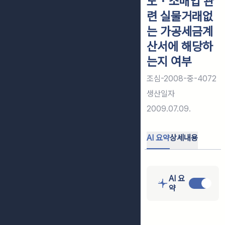
도・소매업 관
련 실물거래없
는 가공세금계
산서에 해당하
는지 여부
조심-2008-중-4072
생산일자
2009.07.09.
AI 요약
상세내용
AI 요
약