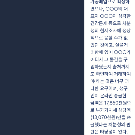
가공매입으로 확정하
였으나, ○○○의 대
표자 ○○○이 심각한
건강문제 등으로 처분
청의 현지조사에 정상
적으로 응할 수가 없
었던 것이고, 실물거
래함에 있어 ○○○가
어디서 그 물건을 구
입하였는지 출처까지
도 확인하여 거래하여
야 하는 것은 너무 과
다한 요구이며, 청구
인이 온라인 송금한
금액은 17,850천원으
로 부가가치세 상당액
(13,070천원)만을 송
금했다는 처분청의 판
단은 타당성이 없다.