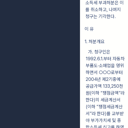
소득세 부과처분은 이
를 취소하고, 나머지
청구는 기각한다.
이 유
1. 처분개요
가.
청구인은
1992.6.1.부터 자동차
부품도·소매업을 영위
하면서 ○○○로부터
2004년
제2기중에
공급가액 133,250천
원(이하 “쟁점금액”라
한다)의 세금계산서
(이하 “쟁점세금계산
서”라 한다)를 교부받
아 부가가치세 및 종
합소득세 신고를 하였