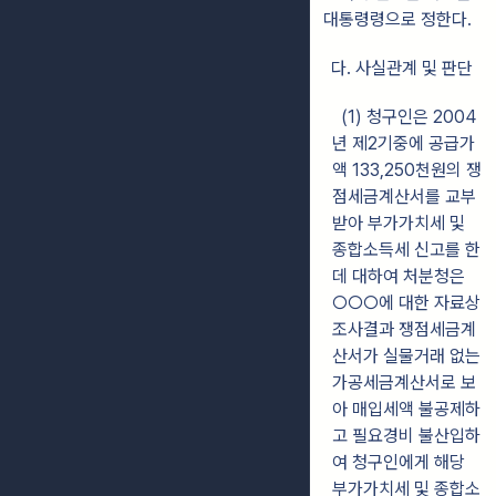
대통령령으로 정한다.
다. 사실관계 및 판단
(1) 청구인은 2004
년 제2기중에 공급가
액 133,250천원의 쟁
점세금계산서를 교부
받아 부가가치세 및
종합소득세 신고를 한
데 대하여 처분청은
○○○에 대한 자료상
조사결과 쟁점세금계
산서가 실물거래 없는
가공세금계산서로 보
아 매입세액 불공제하
고 필요경비 불산입하
여 청구인에게 해당
부가가치세 및 종합소