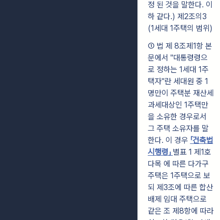
정 된 것을 말한다. 이
하 같다.) 제2조의3
(1세대 1주택의 범위)
① 법 제 8조제1항 본
문에서 "대통령령으
로 정하는 1세대 1주
택자"란 세대원 중 1
명만이 주택분 재산세
과세대상인 1주택만
을 소유한 경우로서
그 주택 소유자를 말
한다. 이 경우
「건축법
시행령」
별표 1 제1호
다목 에 따른 다가구
주택은 1주택으로 보
되 제3조에 따른 합산
배제 임대 주택으로
같은 조 제8항에 따라