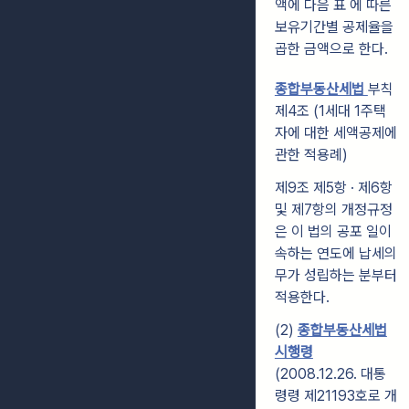
액에 다음 표 에 따른
보유기간별 공제율을
곱한 금액으로 한다.
종합부동산세법
부칙
제4조 (1세대 1주택
자에 대한 세액공제에
관한 적용례)
제9조 제5항 · 제6항
및 제7항의 개정규정
은 이 법의 공포 일이
속하는 연도에 납세의
무가 성립하는 분부터
적용한다.
(2)
종합부동산세법
시행령
(2008.12.26. 대통
령령 제21193호로 개