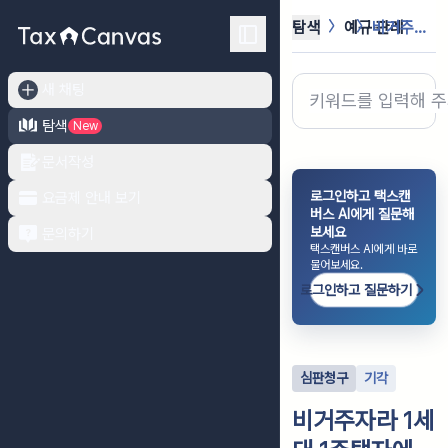
탐색
예규·판례
비거주자라 1세대 1주택자에 대한 종...
새 채팅
탐색
New
문서작성
로그인하고 택스캔
요금제 안내 보기
버스 AI에게 질문해
보세요
문의하기
택스캔버스 AI에게 바로
물어보세요.
로그인하고 질문하기
심판청구
기각
비거주자라 1세