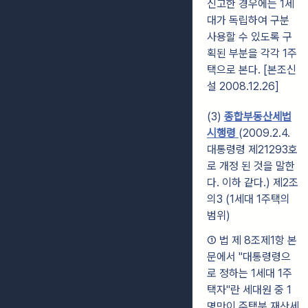
신고한 경우에는 1세
대가 독립하여 구분
사용할 수 있도록 구
획된 부분을 각각 1주
택으로 본다. [본조신
설 2008.12.26]
(3)
종합부동산세법
시행령
(2009.2.4.
대통령령 제21293호
로 개정 된 것을 말한
다. 이하 같다.) 제2조
의3 (1세대 1주택의
범위)
① 법 제 8조제1항 본
문에서 "대통령령으
로 정하는 1세대 1주
택자"란 세대원 중 1
명만이 주택분 재산세