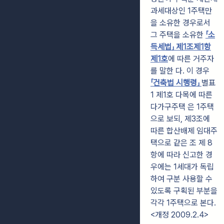
과세대상인 1주택만
을 소유한 경우로서
그 주택을 소유한
「소
득세법」 제1조제1항
제1호
에 따른 거주자
를 말한 다. 이 경우
「건축법 시행령」
별표
1 제1호 다목에 따른
다가구주택 은 1주택
으로 보되, 제3조에
따른 합산배제 임대주
택으로 같은 조 제 8
항에 따라 신고한 경
우에는 1세대가 독립
하여 구분 사용할 수
있도록 구획된 부분을
각각 1주택으로 본다.
<개정 2009.2.4>