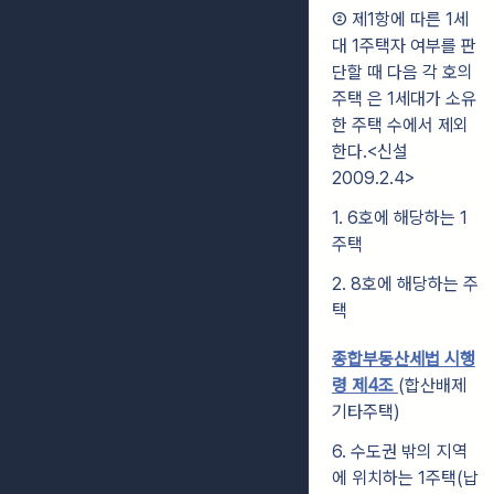
② 제1항에 따른 1세
대 1주택자 여부를 판
단할 때 다음 각 호의
주택 은 1세대가 소유
한 주택 수에서 제외
한다.<신설
2009.2.4>
1. 6호에 해당하는 1
주택
2. 8호에 해당하는 주
택
종합부동산세법 시행
령 제4조
(합산배제
기타주택)
6. 수도권 밖의 지역
에 위치하는 1주택(납