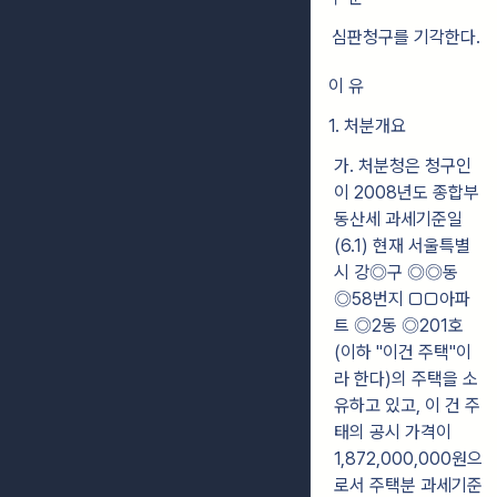
심판청구를 기각한다.
이 유
1. 처분개요
가. 처분청은 청구인
이 2008년도 종합부
동산세 과세기준일
(6.1) 현재 서울특별
시 강◎구 ◎◎동
◎58번지 ▢▢아파
트 ◎2동 ◎201호
(이하 "이건 주택"이
라 한다)의 주택을 소
유하고 있고, 이 건 주
태의 공시 가격이
1,872,000,000원으
로서 주택분 과세기준