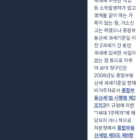
국내에 뚜렷한 직업
등 소득발생처가 없고
생계를 같이 하는 가
족이 없는 점, 거소신
고는 하였으나 종합부
동산세 과세기준일 이
전 2과세기 간 동안
국내에 입국한 사실이
없는 점 등으로 미루
어 보아 청구인은
2008년도 종합부동
산세 과세기준일 현재
비거주자로서
종합부
동산세 법 시행령 제2
조의3
의 규정에 의한
"1세대 1주택자"에 해
당되지 아니 하므로
처분청에서
종합부동
산세법 제9조 제6항