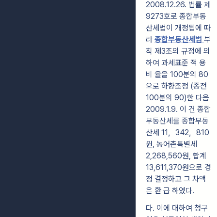
2008.12.26. 법률 제
9273호로 종합부동
산세법이 개정됨에 따
라
종합부동산세법
부
칙 제3조의 규정에 의
하여 과세표준 적 용
비 율을 100분의 80
으로 하향조정 (종전
100분의 90)한 다음
2009.1.9. 이 건 종합
부동산세를 종합부동
산세 11，342，810
원, 농어촌특별세
2,268,560원, 합계
13,611,370원으로 경
정 결정하고 그 차액
은 환 급 하였다.
다. 이에 대하여 청구