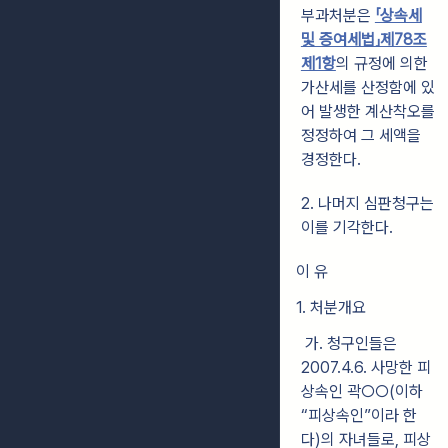
부과처분은
「상속세
및 증여세법」제78조
제1항
의 규정에 의한
가산세를 산정함에 있
어 발생한 계산착오를
정정하여 그 세액을
경정한다.
2. 나머지 심판청구는
이를 기각한다.
이 유
1. 처분개요
가. 청구인들은
2007.4.6. 사망한 피
상속인 곽○○(이하
“피상속인”이라 한
다)의 자녀들로, 피상