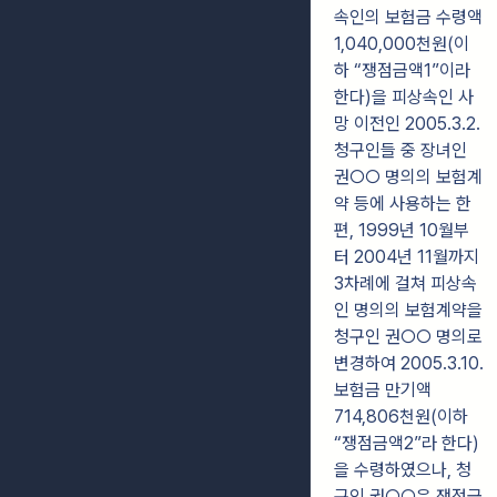
속인의 보험금 수령액
1,040,000천원(이
하 “쟁점금액1”이라
한다)을 피상속인 사
망 이전인 2005.3.2.
청구인들 중 장녀인
권○○ 명의의 보험계
약 등에 사용하는 한
편, 1999년 10월부
터 2004년 11월까지
3차례에 걸쳐 피상속
인 명의의 보험계약을
청구인 권○○ 명의로
변경하여 2005.3.10.
보험금 만기액
714,806천원(이하
“쟁점금액2”라 한다)
을 수령하였으나, 청
구인 권○○은 쟁점금