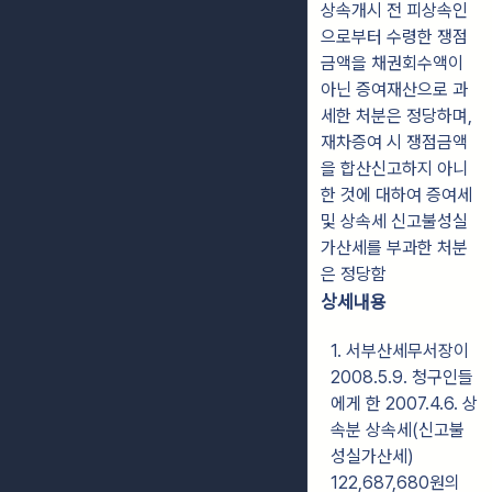
상속개시 전 피상속인
으로부터 수령한 쟁점
금액을 채권회수액이
아닌 증여재산으로 과
세한 처분은 정당하며,
재차증여 시 쟁점금액
을 합산신고하지 아니
한 것에 대하여 증여세
및 상속세 신고불성실
가산세를 부과한 처분
은 정당함
상세내용
1. 서부산세무서장이
2008.5.9. 청구인들
에게 한 2007.4.6. 상
속분 상속세(신고불
성실가산세)
122,687,680원의