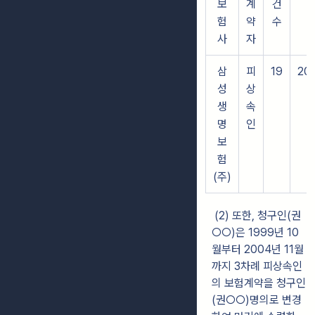
보
계
건
험
약
수
사
자
삼
피
19
200
성
상
생
속
명
인
보
험
(주)
(2) 또한, 청구인(권
○○)은 1999년 10
월부터 2004년 11월
까지 3차례 피상속인
의 보험계약을 청구인
(권○○)명의로 변경