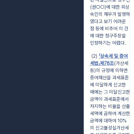
(권○○)에 대한 피상
속인의 채무가 발생하
였다고 보기 어려운
점 등에 비추어 이 건
에 대한 청구주장을
인정하기는 어렵다.
(2)
「상속세 및 증여
세법」제78조
(가산세
등)의 규정에 의하면
증여재산을 과세표준
에 미달하게 신고한
때에는 그 미달신고한
금액이 과세표준에서
차지하는 비율을 산출
세액에 곱하여 계산한
금액에 대하여 10%
의 신고불성실가산세