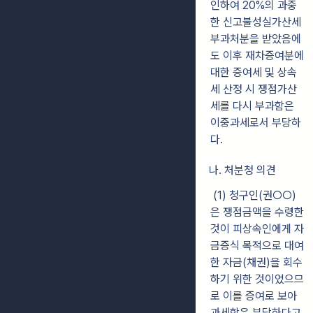
인하여 20%의 과중
한 신고불성실가산세
부과처분을 받았음에
도 이후 재차증여분에
대한 증여세 및 상속
세 산정 시 쟁점가산
세를 다시 부과함은
이중과세로서 부당하
다.
나. 처분청 의견
(1) 청구인(권○○)
은 쟁점금액을 수령한
것이 피상속인에게 자
금증식 목적으로 대여
한 자금(채권)을 회수
하기 위한 것이었으므
로 이를 증여로 보아
과세함은 부당하다고