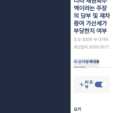
니라 채권회수
액이라는 주장
의 당부 및 재차
증여 가산세가
부당한지 여부
조심-2008-부-2749
생산일자
2009.06.17.
AI 요약
상세내용
AI 요
약
요지