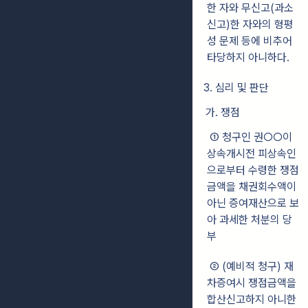
한 자와 무신고(과소
신고)한 자와의 형평
성 문제 등에 비추어
타당하지 아니하다.
3. 심리 및 판단
가. 쟁점
① 청구인 권○○이
상속개시전 피상속인
으로부터 수령한 쟁점
금액을 채권회수액이
아닌 증여재산으로 보
아 과세한 처분의 당
부
② (예비적 청구) 재
차증여시 쟁점금액을
합산신고하지 아니한