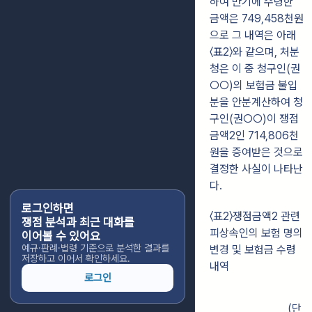
하여 만기에 수령한
금액은 749,458천원
으로 그 내역은 아래
〈표2〉와 같으며, 처분
청은 이 중 청구인(권
○○)의 보험금 불입
분을 안분계산하여 청
구인(권○○)이 쟁점
금액2인 714,806천
원을 증여받은 것으로
결정한 사실이 나타난
다.
로그인하면
〈표2〉쟁점금액2 관련
쟁점 분석과 최근 대화를
피상속인의 보험 명의
이어볼 수 있어요
예규·판례·법령 기준으로 분석한 결과를
변경 및 보험금 수령
저장하고 이어서 확인하세요.
내역
로그인
(단