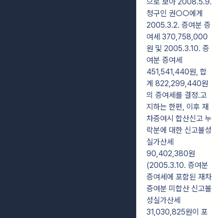
으로 보아 2008.5.9.
청구인 권○○에게
2005.3.2. 증여분 증
여세 370,758,000
원 및 2005.3.10. 증
여분 증여세
451,541,440원, 합
계 822,299,440원
의 증여세를 결정․고
지하는 한편, 이후 재
차증여시 합산신고 누
락분에 대한 신고불성
실가산세
90,402,380원
(2005.3.10. 증여분
증여세에 포함된 재차
증여분 미합산 신고불
성실가산세
31,030,825원이 포