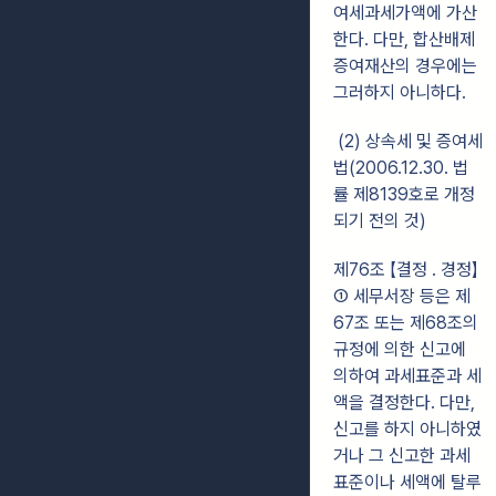
여세과세가액에 가산
한다. 다만, 합산배제
증여재산의 경우에는
그러하지 아니하다.
(2) 상속세 및 증여세
법(2006.12.30. 법
률 제8139호로 개정
되기 전의 것)
제76조 【결정 ․ 경정】
① 세무서장 등은 제
67조 또는 제68조의
규정에 의한 신고에
의하여 과세표준과 세
액을 결정한다. 다만,
신고를 하지 아니하였
거나 그 신고한 과세
표준이나 세액에 탈루