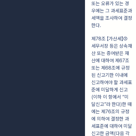
또는 오류가 있는 경
우에는 그 과세표준과
세액을 조사하여 결정
한다.
제78조 【가산세】①
세무서장 등은 상속재
산 또는 증여받은 재
산에 대하여 제67조
또는 제68조에 규정
된 신고기한 이내에
신고하여야 할 과세표
준에 미달하게 신고
(이하 이 항에서 “미
달신고”라 한다)한 때
에는 제76조의 규정
에 의하여 결정한 과
세표준에 대하여 미달
신고한 금액(다음 각