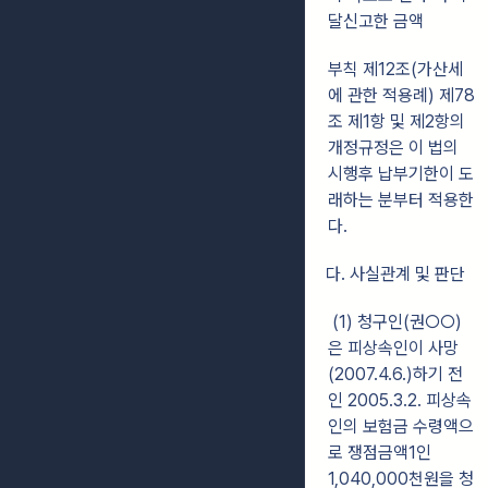
달신고한 금액
부칙 제12조(가산세
에 관한 적용례) 제78
조 제1항 및 제2항의
개정규정은 이 법의
시행후 납부기한이 도
래하는 분부터 적용한
다.
다. 사실관계 및 판단
(1) 청구인(권○○)
은 피상속인이 사망
(2007.4.6.)하기 전
인 2005.3.2. 피상속
인의 보험금 수령액으
로 쟁점금액1인
1,040,000천원을 청