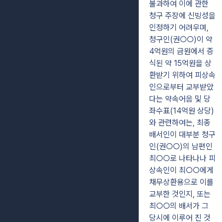
불과하여 이에 관한
청구 주장에 신빙성을
인정하기 어려우며,
청구인(권○○)이 약
4억원의 금원에서 증
식된 약 15억원을 상
환받기 위하여 피상속
인으로부터 교부받았
다는 약속어음 및 당
좌수표(14억원 상당)
와 관련하여는, 최종
배서인이 대부분 청구
인(권○○)의 남편인
최○○로 나타나나 피
상속인이 최○○에게
채무상환용으로 이를
교부한 것인지, 또는
최○○의 배서가 그
당시에 이루어 진 것