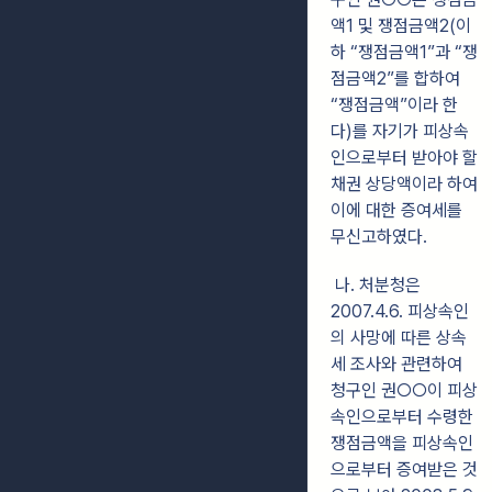
액1 및 쟁점금액2(이
하 “쟁점금액1”과 “쟁
점금액2”를 합하여
“쟁점금액”이라 한
다)를 자기가 피상속
인으로부터 받아야 할
채권 상당액이라 하여
이에 대한 증여세를
무신고하였다.
나. 처분청은
2007.4.6. 피상속인
의 사망에 따른 상속
세 조사와 관련하여
청구인 권○○이 피상
속인으로부터 수령한
쟁점금액을 피상속인
으로부터 증여받은 것