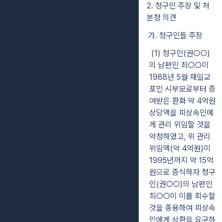
2. 청구인 주장 및 처
분청 의견
가. 청구인들 주장
(1) 청구인(권○○)
의 남편인 최○○이
1988년 5월 재일교
포인 시부모로부터 증
여받은 환화 약 4억원
상당액을 피상속인에
게 관리 위임할 것을
약정하였고, 위 관리
위임액(약 4억원)이
1995년까지 약 15억
원으로 증식하자 청구
인(권○○)의 남편인
최○○이 이를 회수할
것을 종용하여 피상속
인에게 상환을 요구하