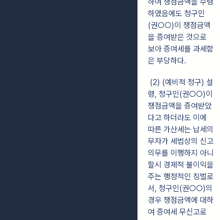
하여 쟁점금액을 수령
하였음에도 청구인
(권○○)이 쟁점금액
을 증여받은 것으로
보아 증여세를 과세함
은 부당하다.
(2) (예비적 청구) 설
령, 청구인(권○○)이
쟁점금액을 증여받았
다고 하더라도 이에
따른 가산세는 납세의
무자가 세법상의 신고
의무를 이행하지 아니
할시 경제적 불이익을
주는 행정적인 징벌로
서, 청구인(권○○)의
경우 쟁점금액에 대하
여 증여세 무신고로