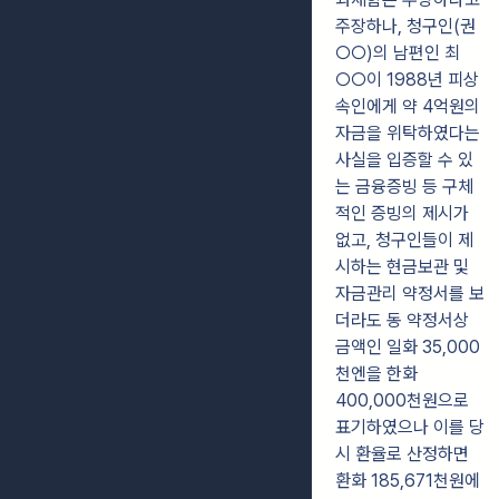
주장하나, 청구인(권
○○)의 남편인 최
○○이 1988년 피상
속인에게 약 4억원의
자금을 위탁하였다는
사실을 입증할 수 있
는 금융증빙 등 구체
적인 증빙의 제시가
없고, 청구인들이 제
시하는 현금보관 및
자금관리 약정서를 보
더라도 동 약정서상
금액인 일화 35,000
천엔을 한화
400,000천원으로
표기하였으나 이를 당
시 환율로 산정하면
환화 185,671천원에