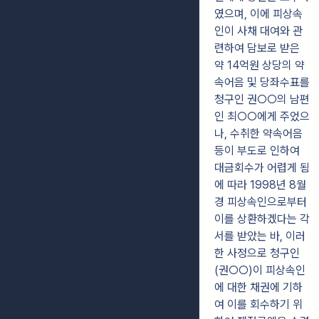
였으며, 이에 피상속
인이 사채 대여와 관
련하여 담보로 받은
약 14억원 상당의 약
속어음 및 당좌수표를
청구인 권○○의 남편
인 최○○에게 주었으
나, 수취한 약속어음
등이 부도로 인하여
대금회수가 어렵게 됨
에 따라 1998년 8월
경 피상속인으로부터
이를 상환하겠다는 각
서를 받았는 바, 이러
한 사정으로 청구인
(권○○)이 피상속인
에 대한 채권에 기하
여 이를 회수하기 위