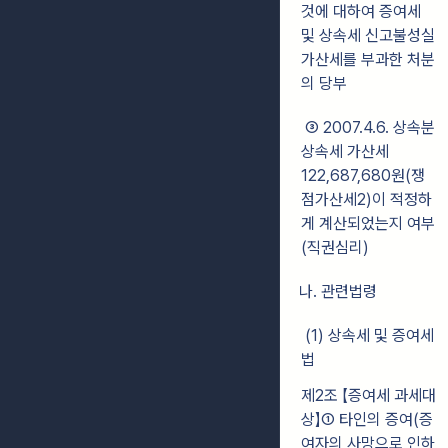
것에 대하여 증여세
및 상속세 신고불성실
가산세를 부과한 처분
의 당부
③ 2007.4.6. 상속분
상속세 가산세
122,687,680원(쟁
점가산세2)이 적정하
게 계산되었는지 여부
(직권심리)
나. 관련법령
(1) 상속세 및 증여세
법
제2조 【증여세 과세대
상】① 타인의 증여(증
여자의 사망으로 인하