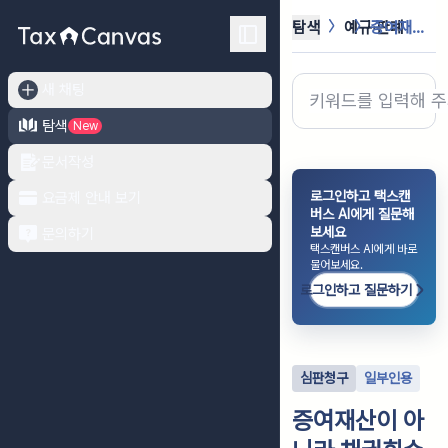
탐색
예규·판례
증여재산이 아니라 채권회수액이라는 주...
새 채팅
탐색
New
문서작성
로그인하고 택스캔
요금제 안내 보기
버스 AI에게 질문해
보세요
문의하기
택스캔버스 AI에게 바로
물어보세요.
로그인하고 질문하기
심판청구
일부인용
증여재산이 아