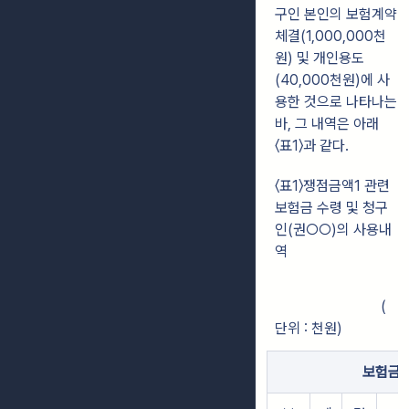
구인 본인의 보험계약
체결(1,000,000천
원) 및 개인용도
(40,000천원)에 사
용한 것으로 나타나는
바, 그 내역은 아래
〈표1〉과 같다.
〈표1〉쟁점금액1 관련
보험금 수령 및 청구
인(권○○)의 사용내
역
(
단위 : 천원)
보험금 