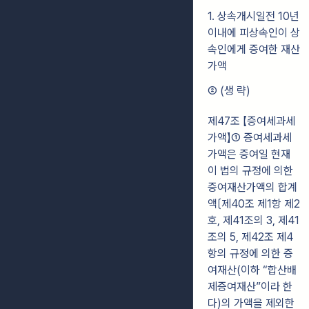
1. 상속개시일전 10년
이내에 피상속인이 상
속인에게 증여한 재산
가액
② (생 략)
제47조 【증여세과세
가액】① 증여세과세
가액은 증여일 현재
이 법의 규정에 의한
증여재산가액의 합계
액〔제40조 제1항 제2
호, 제41조의 3, 제41
조의 5, 제42조 제4
항의 규정에 의한 증
여재산(이하 “합산배
제증여재산”이라 한
다)의 가액을 제외한