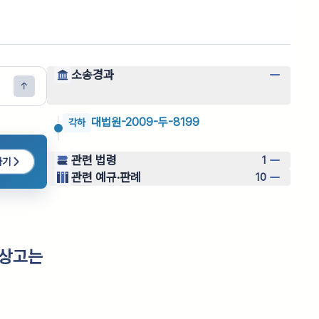
소송경과
대법원-2009-두-8199
각하
관련 법령
1
하기
관련 예규·판례
10
 상고는