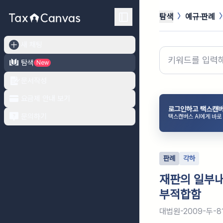
탐색
예규·판례
새 채팅
탐색
New
문서작성
요금제 안내 보기
로그인하고 택스캔버
문의하기
택스캔버스 AI에게 바로
판례
각하
재판의 일부내
부적합함
대법원-2009-두-8